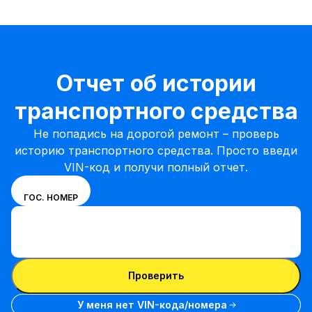
Отчет об истории
транспортного средства
Не попадись на дорогой ремонт – проверь
историю транспортного средства. Просто введи
VIN-код и получи полный отчет.
Выбери
VIN
ГОС. НОМЕР
режим
Ввести VIN-код
ввода
Ввести
между
VIN-
номером
Ввести VIN-код
код
VIN и
Проверить
номерным
знаком
У меня нет VIN-кода/номера