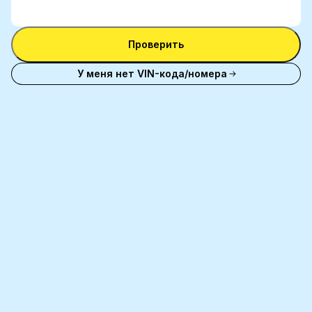
Ввести
между
VIN-
номером
Ввести VIN-код
код
VIN и
Проверить
номерным
знаком
У меня нет VIN-кода/номера