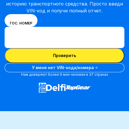
историю транспортного средства. Просто введи
VIN-код и получи полный отчет.
Выбери
VIN
ГОС. НОМЕР
режим
Ввести VIN-код
ввода
Ввести
между
VIN-
номером
Ввести VIN-код
код
VIN и
Проверить
номерным
знаком
У меня нет VIN-кода/номера
Нам доверяют более 6 млн человек в 37 странах