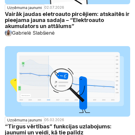
02.07.2026
Uzņēmuma jaunumi
Vairāk jaudas eletroauto pircējiem: atskaitēs ir
pieejama jauna sadaļa – “Elektroauto
akumulators un attālums”
Gabrielė Slabšienė
05.02.2026
Uzņēmuma jaunumi
“Tirgus vērtības” funkcijas uzlabojums:
jaunumi un veidi, kā tie palīdz