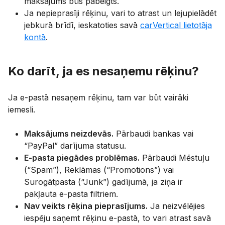
maksājums būs pabeigts.
Ja nepieprasīji rēķinu, vari to atrast un lejupielādēt
jebkurā brīdī, ieskatoties savā
carVertical lietotāja
kontā
.
Ko darīt, ja es nesaņemu rēķinu?
Ja e-pastā nesaņem rēķinu, tam var būt vairāki
iemesli.
Maksājums neizdevās.
Pārbaudi bankas vai
“PayPal” darījuma statusu.
E-pasta piegādes problēmas.
Pārbaudi Mēstuļu
(“Spam”), Reklāmas (“Promotions”) vai
Surogātpasta (“Junk”) gadījumā, ja ziņa ir
pakļauta e-pasta filtriem.
Nav veikts rēķina pieprasījums.
Ja neizvēlējies
iespēju saņemt rēķinu e-pastā, to vari atrast savā