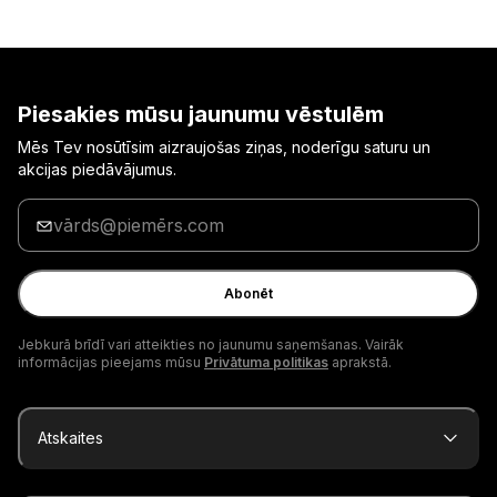
Piesakies mūsu jaunumu vēstulēm
Mēs Tev nosūtīsim aizraujošas ziņas, noderīgu saturu un
akcijas piedāvājumus.
Ievadi
savu
e-
pasta
Abonēt
adresi
Jebkurā brīdī vari atteikties no jaunumu saņemšanas. Vairāk
informācijas pieejams mūsu
Privātuma politikas
aprakstā.
Atskaites