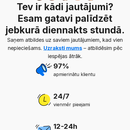
Tev ir kādi jautājumi?
Esam gatavi palīdzēt
jebkurā diennakts stundā.
Saņem atbildes uz saviem jautājumiem, kad vien
nepieciešams.
Uzraksti mums
– atbildēsim pēc
iespējas ātrāk.
97%
apmierinātu klientu
24/7
vienmēr pieejami
12-24h