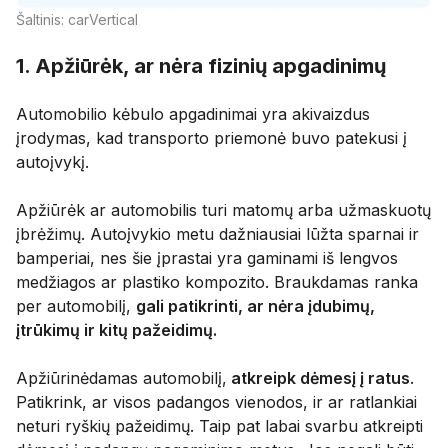
Šaltinis: carVertical
1. Apžiūrėk, ar nėra fizinių apgadinimų
Automobilio kėbulo apgadinimai yra akivaizdus
įrodymas, kad transporto priemonė buvo patekusi į
autoįvykį.
Apžiūrėk ar automobilis turi matomų arba užmaskuotų
įbrėžimų. Autoįvykio metu dažniausiai lūžta sparnai ir
bamperiai, nes šie įprastai yra gaminami iš lengvos
medžiagos ar plastiko kompozito. Braukdamas ranka
per automobilį,
gali patikrinti, ar nėra įdubimų,
įtrūkimų ir kitų pažeidimų.
Apžiūrinėdamas automobilį,
atkreipk dėmesį į ratus
.
Patikrink, ar visos padangos vienodos, ir ar ratlankiai
neturi ryškių pažeidimų. Taip pat labai svarbu atkreipti