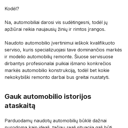
Kodėl?
Na, automobiliai darosi vis sudėtingesni, todėl jų
apžiūrai reikia naujausių žinių ir rimtos įrangos.
Naudoto automobilio įvertinimui ieškok kvalifikuoto
serviso, kuris specializuojasi tave dominančios markės
ir modelio automobilių remonte. Šiuose servisuose
dirbantys profesionalai puikiai išmano konkrečios
markės automobilio konstrukciją, todėl bet kokie
nekokybiški remonto darbai bus greitai nustatyti.
Gauk automobilio istorijos
ataskaitą
Parduodamų naudotų automobilių būklė dažnai
nurodoma kaip ideali, tačiau reali situacija gali būti