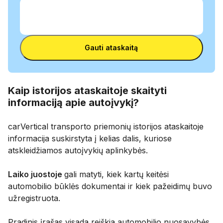
Įvesk VIN
Įvesk
VIN
Įvesk VIN
Gauti ataskaitą
Kaip istorijos ataskaitoje skaityti
informaciją apie autoįvykį?
carVertical transporto priemonių istorijos ataskaitoje
informacija suskirstyta į kelias dalis, kuriose
atskleidžiamos autoįvykių aplinkybės.
Laiko juostoje
gali matyti, kiek kartų keitėsi
automobilio būklės dokumentai ir kiek pažeidimų buvo
užregistruota.
Pradinis įrašas visada reiškia automobilio nuosavybės