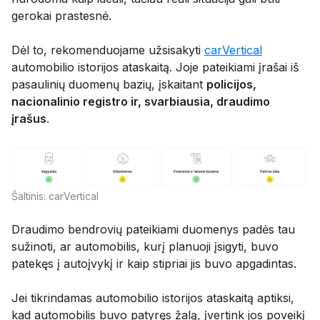
gerokai prastesnė.
Dėl to, rekomenduojame užsisakyti
carVertical
automobilio istorijos ataskaitą. Joje pateikiami įrašai iš
pasaulinių duomenų bazių, įskaitant
policijos,
nacionalinio registro ir, svarbiausia, draudimo
įrašus
.
Šaltinis: carVertical
Draudimo bendrovių pateikiami duomenys padės tau
sužinoti, ar automobilis, kurį planuoji įsigyti, buvo
patekęs į autoįvykį ir kaip stipriai jis buvo apgadintas.
Jei tikrindamas automobilio istorijos ataskaitą aptiksi,
kad automobilis buvo patyręs žalą, įvertink jos poveikį