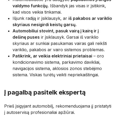
valdymo funkcijų.
Išbandyk jas visas ir įsitikink,
kad visos veikia tinkamai.
Išjunk radiją ir įsiklausyk, ar
iš pakabos ar variklio
skyriaus nesigirdi keistų garsų.
Automobiliui stovint, pasuk vairą į kairę ir į
dešinę puses
ir įsiklausyk. Garsai iš variklio
skyriaus ar sunkiai pasukamas vairas gali reikšti
variklio, pakabos ar vairo sistemos problemas.
Patikrink, ar veikia elektriniai prietaisai
– oro
kondicionavimo sistema, parkavimo davikliai,
navigacijos sistema, aklosios zonos stebėjimo
sistema. Viskas turėtų veikti nepriekaištingai.
Į pagalbą pasitelk ekspertą
Prieš įsigyjant automobilį, rekomenduojama jį pristatyti
į autoservisą profesionaliai apžiūrai.