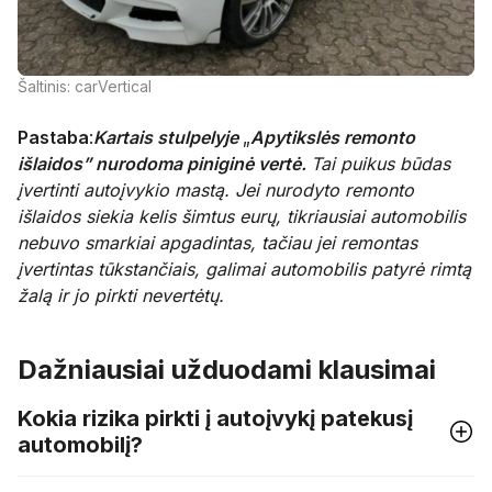
Šaltinis: carVertical
Pastaba
:
Kartais stulpelyje
„
Apytikslės remonto
išlaidos” nurodoma piniginė vertė.
Tai puikus būdas
įvertinti autoįvykio mastą. Jei nurodyto remonto
išlaidos siekia kelis šimtus eurų, tikriausiai automobilis
nebuvo smarkiai apgadintas, tačiau jei remontas
įvertintas tūkstančiais, galimai automobilis patyrė rimtą
žalą ir jo pirkti nevertėtų.
Dažniausiai užduodami klausimai
Kokia rizika pirkti į autoįvykį patekusį
automobilį?