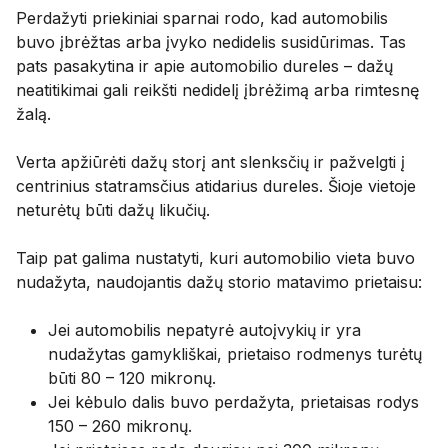
Perdažyti priekiniai sparnai rodo, kad automobilis
buvo įbrėžtas arba įvyko nedidelis susidūrimas. Tas
pats pasakytina ir apie automobilio dureles – dažų
neatitikimai gali reikšti nedidelį įbrėžimą arba rimtesnę
žalą.
Verta apžiūrėti dažų storį ant slenksčių ir pažvelgti į
centrinius statramsčius atidarius dureles. Šioje vietoje
neturėtų būti dažų likučių.
Taip pat galima nustatyti, kuri automobilio vieta buvo
nudažyta, naudojantis dažų storio matavimo prietaisu:
Jei automobilis nepatyrė autoįvykių ir yra
nudažytas gamykliškai, prietaiso rodmenys turėtų
būti 80 – 120 mikronų.
Jei kėbulo dalis buvo perdažyta, prietaisas rodys
150 – 260 mikronų.