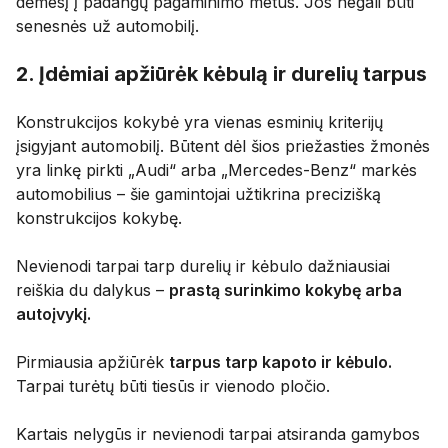
dėmesį į padangų pagaminimo metus. Jos negali būti
senesnės už automobilį.
2. Įdėmiai apžiūrėk kėbulą ir durelių tarpus
Konstrukcijos kokybė yra vienas esminių kriterijų
įsigyjant automobilį. Būtent dėl ​​šios priežasties žmonės
yra linkę pirkti „Audi“ arba „Mercedes-Benz“ markės
automobilius – šie gamintojai užtikrina precizišką
konstrukcijos kokybę.
Nevienodi tarpai tarp durelių ir kėbulo dažniausiai
reiškia du dalykus –
prastą surinkimo kokybę arba
autoįvykį.
Pirmiausia apžiūrėk
tarpus tarp kapoto ir kėbulo.
Tarpai turėtų būti tiesūs ir vienodo pločio.
Kartais nelygūs ir nevienodi tarpai atsiranda gamybos