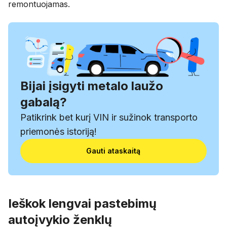
remontuojamas.
Bijai įsigyti metalo laužo
gabalą?
Patikrink bet kurį VIN ir sužinok transporto
priemonės istoriją!
Gauti ataskaitą
Ieškok lengvai pastebimų
autoįvykio ženklų