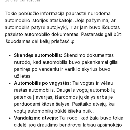
Tokio pobūdžio informacija paprastai nurodoma
automobilio istorijos ataskaitoje. Joje pažymima, ar
automobilis patyrė autoįvykį, ir ar jam buvo išduotas
pažeisto automobilio dokumentas. Pastarasis gali būti
išduodamas dėl kelių priežasčių:
Skendęs automobilis:
Skendimo dokumentas
nurodo, kad automobilis buvo pakankamai giliai
paniręs po vandeniu ir variklio skyrius buvo
užlietas.
Automobilis po vagystės:
Tai vogtas ir vėliau
rastas automobilis. Daugelis vogtų automobilių
patenka į avarijas, išardomos jų dalys arba jie
parduodami kitose šalyse. Pasitaiko atvejų, kai
vogtų automobilių būklė išlieka puiki.
Vandalizmo atvejis:
Tai rodo, kad žala buvo tokia
didelė, jog draudimo bendrovei labiau apsimokėjo