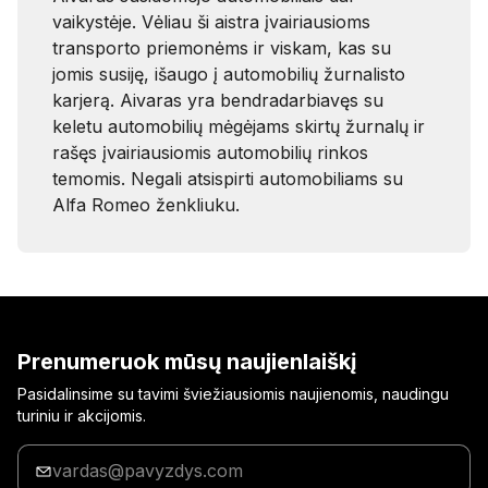
vaikystėje. Vėliau ši aistra įvairiausioms
transporto priemonėms ir viskam, kas su
jomis susiję, išaugo į automobilių žurnalisto
karjerą. Aivaras yra bendradarbiavęs su
keletu automobilių mėgėjams skirtų žurnalų ir
rašęs įvairiausiomis automobilių rinkos
temomis. Negali atsispirti automobiliams su
Alfa Romeo ženkliuku.
Prenumeruok mūsų naujienlaiškį
Pasidalinsime su tavimi šviežiausiomis naujienomis, naudingu
turiniu ir akcijomis.
Įrašyk
savo