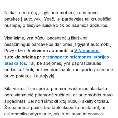
Niekas nenorėtų įsigyti automobilio, kuris buvo
patekęs į autoįvykį. Ypač, jei pardavėjas tai kruopščiai
nuslėpė, o teisybė išaiškėjo tik po išsamios apžiūros.
Visa laimė, yra būdų, padedančių išaiškinti
nesąžiningus pardavėjus dar prieš įsigyjant automobilį.
Pavyzdžiui,
kiekvieno automobilio
VIN numeris
suteikia prieigą prie
transporto priemonės istorijos
ataskaitos
. Tai, be abejonės, yra paprasčiausias
būdas sužinoti, ar tave dominanti transporto priemonė
buvo patekusi į autoįvykį.
Kita vertus, transporto priemonės istorijos ataskaita
nėra vienintelė priemonė sužinoti, ar automobilis buvo
apgadintas. Jei nori išmokti kitų būdų – skaityk toliau.
Šie patarimai padės tau tapti ekspertu nustatant, ar
automobilis patyrė autoįvykį ir ar buvo intensyviai