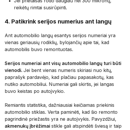
Jei prietaisas rodo daugiau nei 300 mikronų,
reikėtų rimtai susirūpinti.
4. Patikrink serijos numerius ant langų
Ant automobilio langų esantys serijos numeriai yra
vienas geriausių rodiklių, bylojančių apie tai, kad
automobilis buvo remontuotas.
Serijos numeriai ant visų automobilio langų turi būti
vienodi.
Jei bent vienas numeris skiriasi nuo kitų,
paprašyk pardavėjo, kad plačiau papasakotų, kas
nutiko automobiliui. Numeriai gali skirtis, jei langas
buvo keistas po autoįvykio.
Remiantis statistika, dažniausiai keičiamas priekinis
automobilio stiklas. Verta paminėti, kad šio remonto
pagrindinė priežastis yra ne autoįvykis. Pavyzdžiui,
akmenukų įbrėžimai
stikle gali atspindėti šviesą ir taip