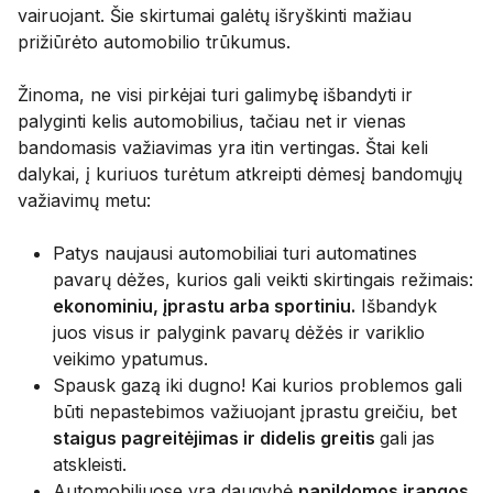
vairuojant. Šie skirtumai galėtų išryškinti mažiau
prižiūrėto automobilio trūkumus.
Žinoma, ne visi pirkėjai turi galimybę išbandyti ir
palyginti kelis automobilius, tačiau net ir vienas
bandomasis važiavimas yra itin vertingas. Štai keli
dalykai, į kuriuos turėtum atkreipti dėmesį bandomųjų
važiavimų metu:
Patys naujausi automobiliai turi automatines
pavarų dėžes, kurios gali veikti skirtingais režimais:
ekonominiu, įprastu arba sportiniu.
Išbandyk
juos visus ir palygink pavarų dėžės ir variklio
veikimo ypatumus.
Spausk gazą iki dugno! Kai kurios problemos gali
būti nepastebimos važiuojant įprastu greičiu, bet
staigus pagreitėjimas ir didelis greitis
gali jas
atskleisti.
Automobiliuose yra daugybė
papildomos įrangos