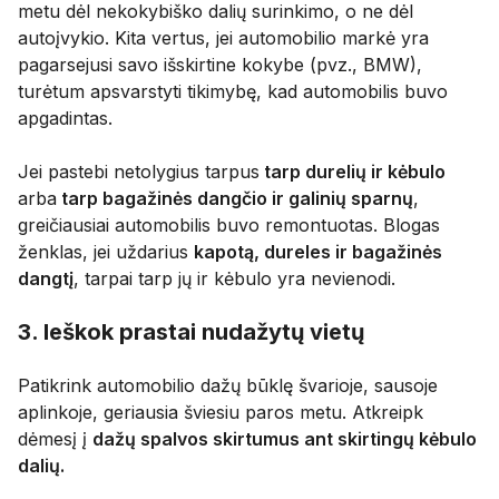
metu dėl nekokybiško dalių surinkimo, o ne dėl
autoįvykio. Kita vertus, jei automobilio markė yra
pagarsejusi savo išskirtine kokybe (pvz., BMW),
turėtum apsvarstyti tikimybę, kad automobilis buvo
apgadintas.
Jei pastebi netolygius tarpus
tarp durelių ir kėbulo
arba
tarp bagažinės dangčio ir galinių sparnų
,
greičiausiai automobilis buvo remontuotas. Blogas
ženklas, jei uždarius
kapotą, dureles ir bagažinės
dangtį
, tarpai tarp jų ir kėbulo yra nevienodi.
3. Ieškok prastai nudažytų vietų
Patikrink automobilio dažų būklę švarioje, sausoje
aplinkoje, geriausia šviesiu paros metu. Atkreipk
dėmesį į
dažų spalvos skirtumus ant skirtingų kėbulo
dalių.