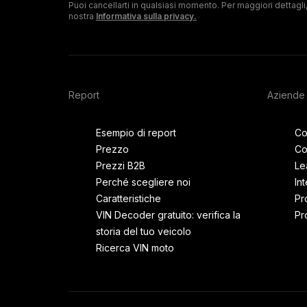
Puoi cancellarti in qualsiasi momento. Per maggiori dettagli,
mail
nostra
Informativa sulla privacy.
Report
Aziende
Esempio di report
Co
Prezzo
Co
Prezzi B2B
Le
Perché scegliere noi
In
Caratteristiche
Pr
VIN Decoder gratuito: verifica la
Pr
storia del tuo veicolo
Ricerca VIN moto