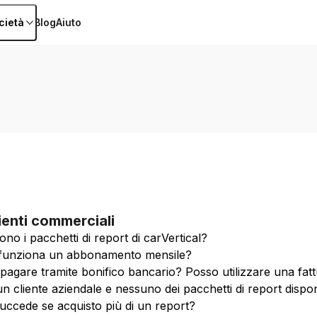
cietà
Blog
Aiuto
lienti commerciali
no i pacchetti di report di carVertical?
funziona un abbonamento mensile?
pagare tramite bonifico bancario? Posso utilizzare una fa
n cliente aziendale e nessuno dei pacchetti di report disponi
uccede se acquisto più di un report?