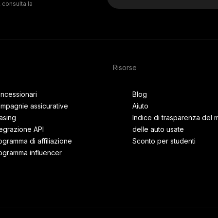
 consulta la
Risorse
ncessionari
Blog
mpagnie assicurative
Aiuto
asing
Indice di trasparenza del 
tegrazione API
delle auto usate
ogramma di affiliazione
Sconto per studenti
ogramma influencer