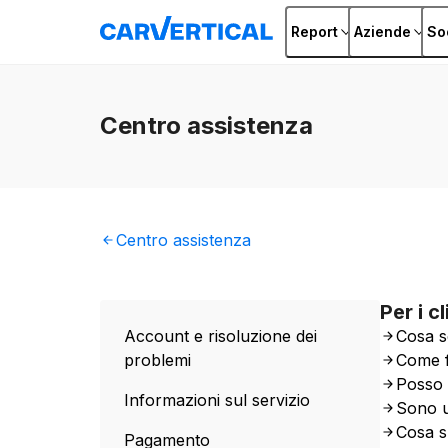
Report
Aziende
So
Centro
assistenza
Centro
assistenza
Per i c
Account e risoluzione dei
Cosa so
problemi
Come 
Posso 
Informazioni sul servizio
Sono u
Cosa s
Pagamento