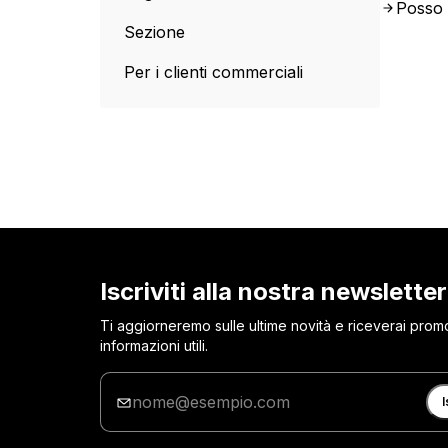
Posso 
Sezione
Per i clienti commerciali
Iscriviti alla nostra newsletter
Ti aggiorneremo sulle ultime novità e riceverai prom
informazioni utili.
Inserisci
la
I
tua
e-