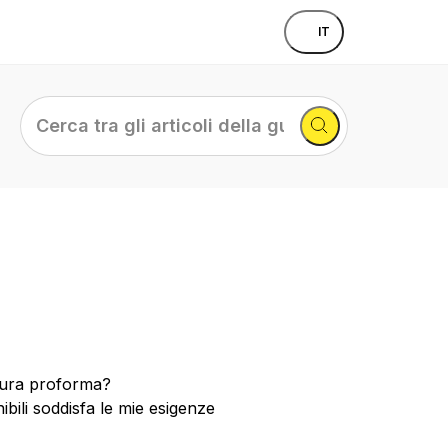
IT
Cerca
tra
gli
articoli
della
guida...
ttura proforma?
bili soddisfa le mie esigenze