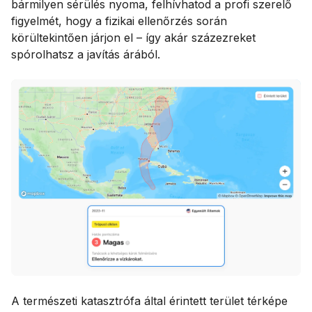
bármilyen sérülés nyoma, felhívhatod a profi szerelő
figyelmét, hogy a fizikai ellenőrzés során
körültekintően járjon el – így akár százezreket
spórolhatsz a javítás árából.
A természeti katasztrófa által érintett terület térképe