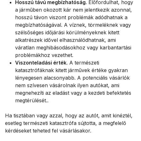
Hosszú távú megbízhatóság
. Előfordulhat, hogy
a járműben okozott kár nem jelentkezik azonnal,
hosszú távon viszont problémák adódhatnak a
megbízhatóságával. A víznek, törmeléknek vagy
szélsőséges időjárási körülményeknek kitett
alkatrészek idővel elhasználódhatnak, ami
váratlan meghibásodásokhoz vagy karbantartási
problémákhoz vezethet.
Viszonteladási érték
. A természeti
katasztrófáknak kitett járművek értéke gyakran
lényegesen alacsonyabb. A potenciális vásárlók
nem szívesen vásárolnak ilyen autókat, ami
megnehezíti az eladást vagy a kezdeti befektetés
megtérülését..
Ha tisztában vagy azzal, hogy az autót, amit kinéztél,
esetleg természeti katasztrófa sújtotta, a megfelelő
kérdéseket teheted fel vásárlásakor.