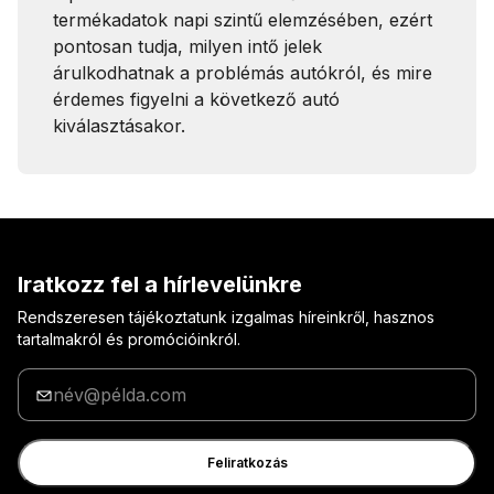
termékadatok napi szintű elemzésében, ezért
pontosan tudja, milyen intő jelek
árulkodhatnak a problémás autókról, és mire
érdemes figyelni a következő autó
kiválasztásakor.
Iratkozz fel a hírlevelünkre
Rendszeresen tájékoztatunk izgalmas híreinkről, hasznos
tartalmakról és promócióinkról.
Adja
meg
az
e-
Feliratkozás
mail
címét