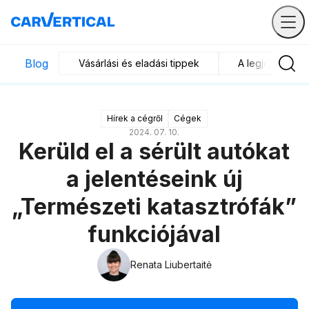
Blog
Vásárlási és eladási tippek
A legjobb járm
Hírek a cégről
Cégek
2024. 07. 10.
Kerüld el a sérült autókat
a jelentéseink új
„Természeti katasztrófák”
funkciójával
Renata Liubertaitė