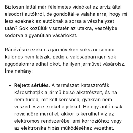
Biztosan láttál már félelmetes videókat az árvíz által
elsodort autókról, de gondoltál-e valaha arra, hogy mi
lesz ezeknek az autóknak a sorsa a vészhelyzet
után? Sok közülük visszatér az utakra, veszélybe
sodorva a gyanútlan vásárlókat.
Ránézésre ezeken a járműveken sokszor semmi
különös nem látszik, pedig a valóságban igen sok
aggodalomra adhat okot, ha ilyen járművet vásárolsz.
Íme néhány:
Rejtett
sérülés
. A természeti katasztrófák
károsíthatják a jármű belső alkatrészeit, és ha
nem tudod, mit kell keresned, gyakran nem
veszed észre ezeket a jeleket. Ha egy autó csak
rövid időre merül el, akkor is kerülhet víz az
elektromos rendszerébe, ami korrózióhoz vagy
az elektronika hibás működéséhez vezethet.