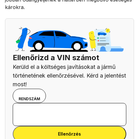
károkra.
Ellenőrizd a VIN számot
Kerüld el a költséges javításokat a jármű
történetének ellenőrzésével. Kérd a jelentést
most!
Válassz
VIN
RENDSZÁM
beviteli
Add meg az alvázszámot (VIN)
módot a
Add
VIN-
meg
szám és
Add meg az alvázszámot (VIN)
az
a
Ellenőrzés
alvázszámot
rendszám