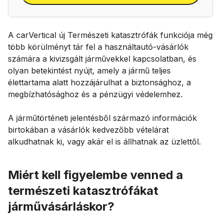
(VIN)
között
A carVertical új Természeti katasztrófák funkciója még
több körülményt tár fel a használtautó-vásárlók
számára a kivizsgált járművekkel kapcsolatban, és
olyan betekintést nyújt, amely a jármű teljes
élettartama alatt hozzájárulhat a biztonsághoz, a
megbízhatósághoz és a pénzügyi védelemhez.
A járműtörténeti jelentésből származó információk
birtokában a vásárlók kedvezőbb vételárat
alkudhatnak ki, vagy akár el is állhatnak az üzlettől.
Miért kell figyelembe venned a
természeti katasztrófákat
járművásárláskor?