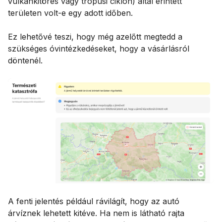
vulkánkitörés vagy trópusi ciklon) által érintett
területen volt-e egy adott időben.
Ez lehetővé teszi, hogy még azelőtt megtedd a
szükséges óvintézkedéseket, hogy a vásárlásról
döntenél.
A fenti jelentés például rávilágít, hogy az autó
árvíznek lehetett kitéve. Ha nem is látható rajta