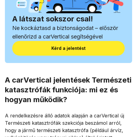
A látszat sokszor csal!
Ne kockáztasd a biztonságodat – először
ellenőrizd a carVertical segítségével
Kérd a jelentést
A carVertical jelentések Természeti
katasztrófák funkciója: mi ez és
hogyan működik?
A rendelkezésre álló adatok alapján a carVertical új
Természeti katasztrófák szekciója beszámol arról,
hogy a jármű természeti katasztrófa (például árvíz,