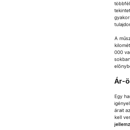
többfé
tekint
gyakor
tulajd
A műsz
kilomét
000 va
sokban
előnyb
Ár-ö
Egy has
igénye
árait a
kell v
jellemz