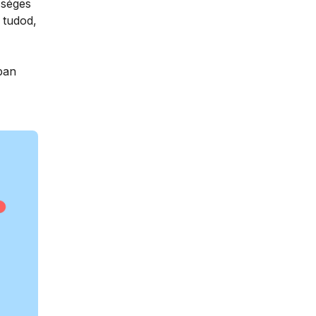
sséges
 tudod,
ban