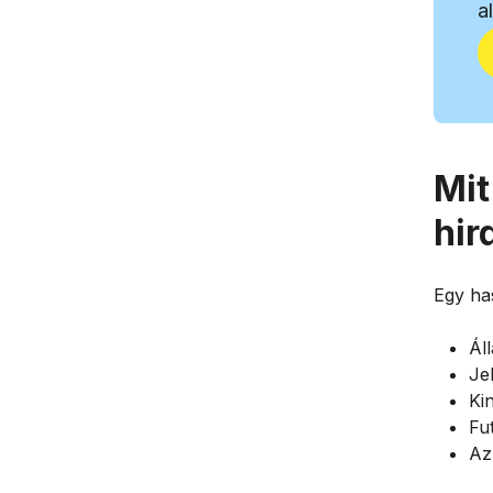
a
Mit
hir
Egy has
Ál
Je
Ki
Fu
Az