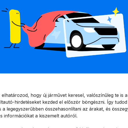
elhatározod, hogy új járművet keresel, valószínűleg te is a
ltautó-hirdetéseket kezded el először böngészni. Így tudod
s a legegyszerűbben összehasonlítani az árakat, és összegy
s információkat a kiszemelt autóról.