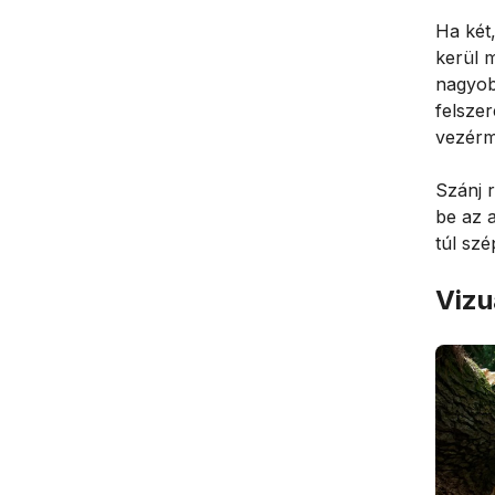
Ha két
kerül m
nagyob
felszer
vezérmű
Szánj 
be az a
túl szé
Vizu