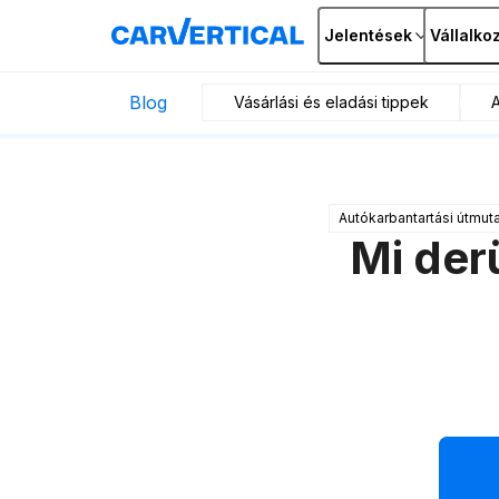
Jelentések
Vállalko
Blog
Vásárlási és eladási tippek
Autókarbantartási útmut
Mi derü