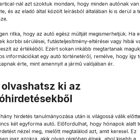
ertical-nál azt szoktuk mondani, hogy minden autónak van
te, és az eladó által közölt leírásból általában ki is derül a 
sze.
igen ritka, hogy az autó egész múltját megismerhetjük. Ha 
k korbbi sérülései, futásteljesítmény-eltérései vagy hibái 
veszít az értékéből. Ezért sokan inkább megtartanak magu
os információkat egy autó történetéről, remélve, hogy így 
kapnak érte, mint amennyit a jármű valójában ér.
 olvashatsz ki az
óhirdetésekből
hány hirdetés tanulmányozása után is világossá válik előtte
incs két egyforma autó. Előfordulhat, hogy hónapok alatt 
rdetést nézel meg, mielőtt megtalálod azt, amit keresel. Ez
sen igaz azokra, akik olyan régióban élnek, ahol kisebb a