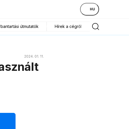
HU
bantartási útmutatók
Hírek a cégről
2024. 01. 11.
használt