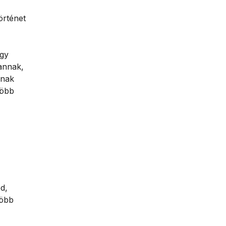
történet
egy
vannak,
knak
több
d,
több