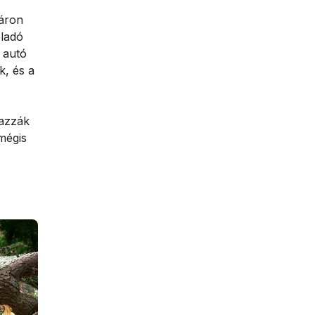
 áron
eladó
 autó
k, és a
razzák
 mégis