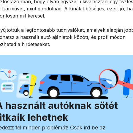
ztos azonban, hogy olyan egyszerű kiválasztani egy tiszte
t járművet, mint gondolnád. A kínálat bőséges, ezért jó, ha
ontosan mit keresel.
yűjtöttük a legfontosabb tudnivalókat, amelyek alapján job
dhatsz a használt autó ajánlatok között, és profi módon
zheted a hirdetéseket.
A használt autóknak sötét
titkaik lehetnek
edezz fel minden problémát! Csak írd be az