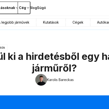
zásoknak
Cég
Blog
Súgó
A legjobb járművek
Kutatások
Cégek
Autókar
atók
l ki a hirdetésből egy 
járműről?
Karolis Bareckas