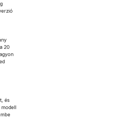
ág
verzió
ány
ja 20
nagyon
ted
t, és
 modell
lembe