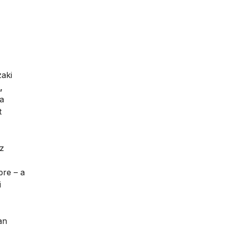
zaki
,
a
t
az
bre – a
i
an