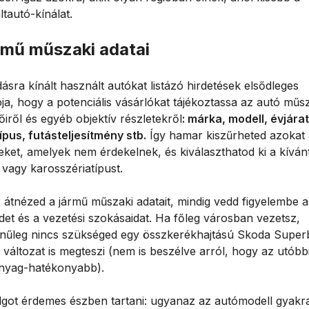
tautó-kínálat.
rmű műszaki adatai
ásra kínált használt autókat listázó hirdetések elsődleges
ja, hogy a potenciális vásárlókat tájékoztassa az autó műs
őiről és egyéb objektív részletekről
: márka, modell, évjárat
ípus, futásteljesítmény stb.
Így hamar kiszűrheted azokat 
eket, amelyek nem érdekelnek, és kiválaszthatod ki a kíván
 vagy karosszériatípust.
 átnézed a jármű műszaki adatait, mindig vedd figyelembe 
det és a vezetési szokásaidat. Ha főleg városban vezetsz,
ínűleg nincs szükséged egy összkerékhajtású Skoda Super
változat is megteszi (nem is beszélve arról, hogy az utóbb
yag-hatékonyabb).
lgot érdemes észben tartani: ugyanaz az autómodell gyakr