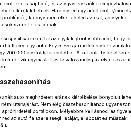
le motorral is kapható, és az egyes verziók a megbízhatós
etében eltérők lehetnek. Ha ismered egy adott motor/modell
i problémáit, könnyebben elkerülheted azokat, amelyek a
onosok szerint rosszabbak.
aki specifikációkon túl az egyik legfontosabb adat, hogy h
ert tett meg egy autó. Egy 5 éves jármű kilométer-számláló
gy 200 000 mérföldet is mutathat. A két autó feltehetően 
 különbözik egymástól, és te valószínűleg az elsőt részesí
en.
sszehasonlítás
znált autó meghirdetett árának kiértékelése bonyolult lehe
l némi utánajárást. Nem elég összehasonlítanod ugyanazon
z apróhirdetési portálokon. Mélyebbre kell ásnod, és figye
enned az autó
felszereltségi listáját, állapotát és műszaki
őit.