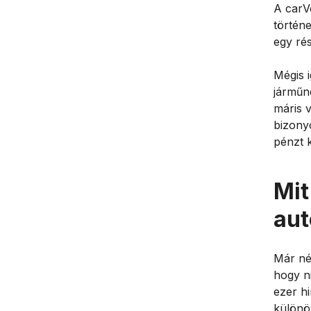
A carV
történe
egy ré
Mégis 
járműne
máris 
bizony
pénzt 
Mit
aut
Már né
hogy n
ezer hi
különö