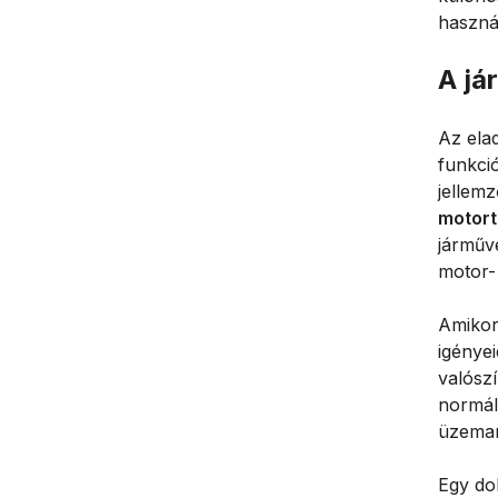
használ
A já
Az elad
funkció
jellemz
motort
járműv
motor-
Amikor
igényei
valósz
normál 
üzeman
Egy do