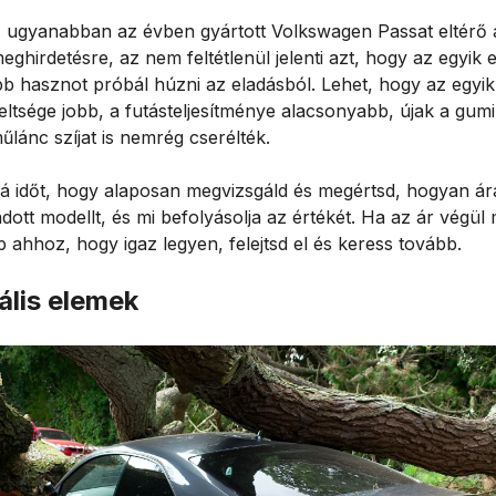
, ugyanabban az évben gyártott Volkswagen Passat eltérő
eghirdetésre, az nem feltétlenül jelenti azt, hogy az egyik 
b hasznot próbál húzni az eladásból. Lehet, hogy az egyik
eltsége jobb, a futásteljesítménye alacsonyabb, újak a gumi
lánc szíjat is nemrég cserélték.
rá időt, hogy alaposan megvizsgáld és megértsd, hogyan á
dott modellt, és mi befolyásolja az értékét. Ha az ár végül
p ahhoz, hogy igaz legyen, felejtsd el és keress tovább.
ális elemek