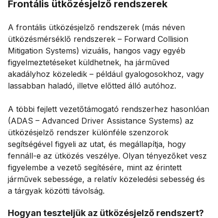
Frontális ütközésjelző rendszerek
A frontális ütközésjelző rendszerek (más néven
ütközésmérséklő rendszerek – Forward Collision
Mitigation Systems) vizuális, hangos vagy egyéb
figyelmeztetéseket küldhetnek, ha járműved
akadályhoz közeledik – például gyalogosokhoz, vagy
lassabban haladó, illetve előtted álló autóhoz.
A többi fejlett vezetőtámogató rendszerhez hasonlóan
(ADAS – Advanced Driver Assistance Systems) az
ütközésjelző rendszer különféle szenzorok
segítségével figyeli az utat, és megállapítja, hogy
fennáll-e az ütközés veszélye. Olyan tényezőket vesz
figyelembe a vezető segítésére, mint az érintett
járművek sebessége, a relatív közeledési sebesség és
a tárgyak közötti távolság.
Hogyan teszteljük az ütközésjelző rendszert?