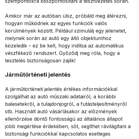
szempontokra összpontosítani a tesztvezetés során.
Amikor már az autóban ülsz, próbáld meg átérezni,
hogyan működnek az egyes funkciók valós
körülmények között. Például szimulálj egy jelenetet,
melynek során az autó egy álló objektumhoz
közeledik – ez be kell, hogy indítsa az automatikus
vészfékező rendszert. Győződj meg róla, hogy a
tesztelés biztonságosan zajlik!
Járműtörténeti jelentés
A járműtörténeti jelentés értékes információkkal
szolgálhat az autó műszaki adatairól, a korábbi
balesetekről, a tulajdonjogról, a futásteljesítményről
stb. Használt autó vásárlásakor az előzmények
ellenőrzése döntő fontosságú az általános állapot
jobb megértése érdekében, sőt, segíthet rávilágítani a
biztonsági funkciókkal kapcsolatos esetleges