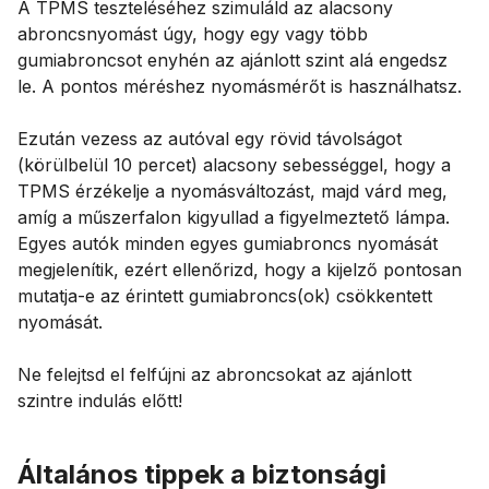
A TPMS teszteléséhez szimuláld az alacsony
abroncsnyomást úgy, hogy egy vagy több
gumiabroncsot enyhén az ajánlott szint alá engedsz
le. A pontos méréshez nyomásmérőt is használhatsz.
Ezután vezess az autóval egy rövid távolságot
(körülbelül 10 percet) alacsony sebességgel, hogy a
TPMS érzékelje a nyomásváltozást, majd várd meg,
amíg a műszerfalon kigyullad a figyelmeztető lámpa.
Egyes autók minden egyes gumiabroncs nyomását
megjelenítik, ezért ellenőrizd, hogy a kijelző pontosan
mutatja-e az érintett gumiabroncs(ok) csökkentett
nyomását.
Ne felejtsd el felfújni az abroncsokat az ajánlott
szintre indulás előtt!
Általános tippek a biztonsági