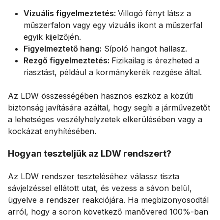
Vizuális figyelmeztetés:
Villogó fényt látsz a
műszerfalon vagy egy vizuális ikont a műszerfal
egyik kijelzőjén.
Figyelmeztető hang:
Sípoló hangot hallasz.
Rezgő figyelmeztetés:
Fizikailag is érezheted a
riasztást, például a kormánykerék rezgése által.
Az LDW összességében hasznos eszköz a közúti
biztonság javítására azáltal, hogy segíti a járművezetőt
a lehetséges veszélyhelyzetek elkerülésében vagy a
kockázat enyhítésében.
Hogyan teszteljük az LDW rendszert?
Az LDW rendszer teszteléséhez válassz tiszta
sávjelzéssel ellátott utat, és vezess a sávon belül,
ügyelve a rendszer reakciójára. Ha megbizonyosodtál
arról, hogy a soron következő manővered 100%-ban