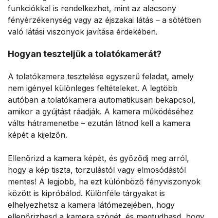
funkciókkal is rendelkezhet, mint az alacsony
fényérzékenység vagy az éjszakai látás – a sötétben
való látási viszonyok javítása érdekében.
Hogyan teszteljük a tolatókamerát?
A tolatókamera tesztelése egyszerű feladat, amely
nem igényel különleges feltételeket. A legtöbb
autóban a tolatókamera automatikusan bekapcsol,
amikor a gyújtást ráadják. A kamera működéséhez
válts hátramenetbe – ezután látnod kell a kamera
képét a kijelzőn.
Ellenőrizd a kamera képét, és győződj meg arról,
hogy a kép tiszta, torzulástól vagy elmosódástól
mentes! A legjobb, ha ezt különböző fényviszonyok
között is kipróbálod. Különféle tárgyakat is
elhelyezhetsz a kamera látómezejében, hogy
ellenőrizhesd a kamera szögét, és megtudhasd, hogy