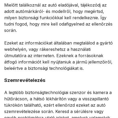
Mielőtt találkoznál az autó eladójával, tájékozódj az
adott autómárkáról- és modellről, hogy megértsd,
milyen biztonsági funkciókkal kell rendelkeznie. Így
tudni fogod, hogy mire kell odafigyelned az ellenőrzés
során.
Ezeket az információkat általában megtalálod a gyártó
webhelyén, vagy rákereshetsz a használati
útmutatóra az interneten. Ezeknek a forrásoknak
átfogó információt kell nyújtaniuk a jármű jellemzőiről,
beleértve a biztonsági technológiákat is.
Szemrevételezés
A legtöbb biztonságtechnológiai szenzor és kamera a
hűtőrácson, a hátsó lökhárítón vagy a visszapillantó
tükrökön található, ezért ellenőrizd ezeket az autó
szemrevételezése során. Keresd a sérülésre vagy
egyéb problémákra utaló jeleket, amelyek valamelyik