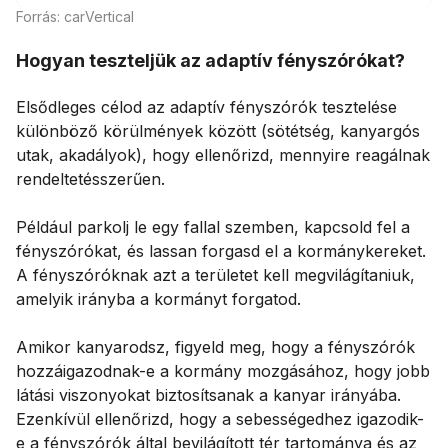
Forrás: carVertical
Hogyan teszteljük az adaptív fényszórókat?
Elsődleges célod az adaptív fényszórók tesztelése
különböző körülmények között (sötétség, kanyargós
utak, akadályok), hogy ellenőrizd, mennyire reagálnak
rendeltetésszerűen.
Például parkolj le egy fallal szemben, kapcsold fel a
fényszórókat, és lassan forgasd el a kormánykereket.
A fényszóróknak azt a területet kell megvilágítaniuk,
amelyik irányba a kormányt forgatod.
Amikor kanyarodsz, figyeld meg, hogy a fényszórók
hozzáigazodnak-e a kormány mozgásához, hogy jobb
látási viszonyokat biztosítsanak a kanyar irányába.
Ezenkívül ellenőrizd, hogy a sebességedhez igazodik-
e a fényszórók által bevilágított tér tartománya és az