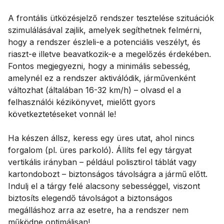
A frontális ütközésjelző rendszer tesztelése szituációk
szimulálásával zajlik, amelyek segíthetnek felmérni,
hogy a rendszer észleli-e a potenciális veszélyt, és
riaszt-e illetve beavatkozik-e a megelőzés érdekében.
Fontos megjegyezni, hogy a minimális sebesség,
amelynél ez a rendszer aktiválódik, járművenként
változhat (általában 16-32 km/h) – olvasd el a
felhasználói kézikönyvet, mielőtt gyors
következtetéseket vonnál le!
Ha készen állsz, keress egy üres utat, ahol nincs
forgalom (pl. üres parkoló). Állíts fel egy tárgyat
vertikális irányban – például polisztirol táblát vagy
kartondobozt – biztonságos távolságra a jármű előtt.
Indulj el a tárgy felé alacsony sebességgel, viszont
biztosíts elegendő távolságot a biztonságos
megálláshoz arra az esetre, ha a rendszer nem
működne optimálisan!