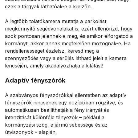
ezek a tárgyak láthatóak-e a kijelzőn.
A legtöbb tolatókamera mutatja a parkolást
megkönnyítő segédvonalakat is, ezért ellenőrizd, hogy
azok pontosan jelennek-e meg, és amikor elforgatod a
kormányt, akkor annak megfelelően mozognak-e. Ha
rendellenességet észlelsz, keresd meg a
szennyeződés vagy a sérülés látható jeleit a kamera
lencséjén, amely akadályozhatja a kilátást!
Adaptív fényszórók
A szabványos fényszórókkal ellentétben az adaptív
fényszórók nincsenek egy pozícióban rögzítve, és
automatikusan beállíthatják a fény irányát és
intenzitását különféle tényezők – például a
kormányzási szög, a jármű sebessége és az
útviszonyok – alapján.