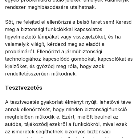
rendszer meghibásodására utalhatnak.
Sőt, ne felejtsd el ellenőrizni a belső teret sem! Keresd
meg a biztonsági funkciókkal kapcsolatos
figyelmeztető lámpákat vagy visszajelzőket, és ha
valamelyik világít, kérdezd meg az eladót a
problémáról. Ellenőrizd a járműbiztonsági
technológiához kapcsolódó gombokat, kapcsolókat és
kijelzőket, és győződj meg róla, hogy azok
rendeltetésszerűen működnek.
Tesztvezetés
A tesztvezetés gyakorlati élményt nyújt, lehetővé téve
annak ellenőrzését, hogy minden biztonsági funkció
megfelelően működik-e. Ezért, mielőtt beülnél az
autóba, tájékozódj ezekről a funkciókról, mivel ezek
az ismeretek segíthetnek bizonyos biztonsági