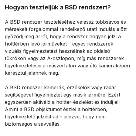
Hogyan teszteljük a BSD rendszert?
A BSD rendszer teszteléséhez válassz többsávos és
mérsékelt forgalommal rendelkező utat! Indulás előtt
győződj meg arról, hogy a rendszer hogyan jelzi a
holttérben lévő járműveket – egyes rendszerek
vizuális figyelmeztetést használnak az oldalsó
tükrökön vagy az A-oszlopon, míg más rendszerek
figyelmeztetései a műszerfalon vagy élő kameraképen
keresztül jelennek meg.
A BSD rendszer kamerák, érzékelők vagy radar
segítségével figyelmeztet egy másik járműre. Ezért
egyszerűen aktiváld a holttér-észlelést és indulj el!
Amint a BSD objektumot észlel a holttérben,
figyelmeztető jelzést ad – jelezve, hogy nem
biztonságos a sávváltás.