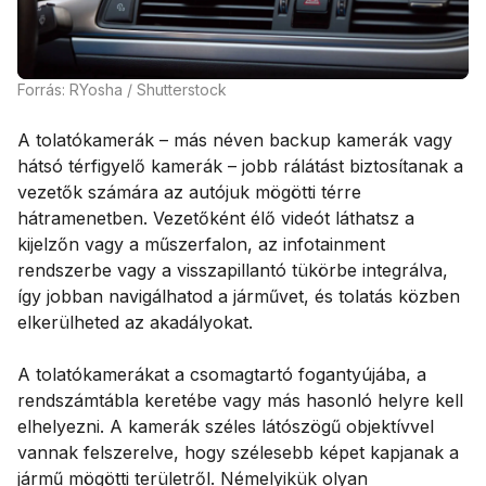
Forrás: RYosha / Shutterstock
A tolatókamerák – más néven backup kamerák vagy
hátsó térfigyelő kamerák – jobb rálátást biztosítanak a
vezetők számára az autójuk mögötti térre
hátramenetben. Vezetőként élő videót láthatsz a
kijelzőn vagy a műszerfalon, az infotainment
rendszerbe vagy a visszapillantó tükörbe integrálva,
így jobban navigálhatod a járművet, és tolatás közben
elkerülheted az akadályokat.
A tolatókamerákat a csomagtartó fogantyújába, a
rendszámtábla keretébe vagy más hasonló helyre kell
elhelyezni. A kamerák széles látószögű objektívvel
vannak felszerelve, hogy szélesebb képet kapjanak a
jármű mögötti területről. Némelyikük olyan