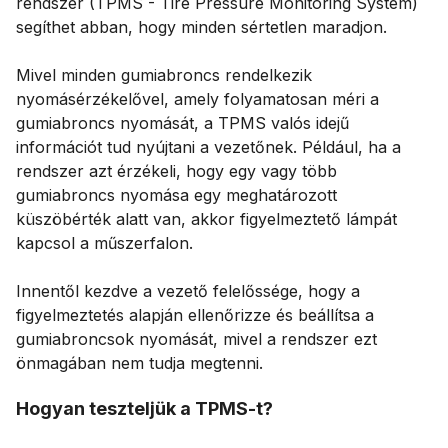
rendszer (TPMS - Tire Pressure Monitoring System)
segíthet abban, hogy minden sértetlen maradjon.
Mivel minden gumiabroncs rendelkezik
nyomásérzékelővel, amely folyamatosan méri a
gumiabroncs nyomását, a TPMS valós idejű
információt tud nyújtani a vezetőnek. Például, ha a
rendszer azt érzékeli, hogy egy vagy több
gumiabroncs nyomása egy meghatározott
küszöbérték alatt van, akkor figyelmeztető lámpát
kapcsol a műszerfalon.
Innentől kezdve a vezető felelőssége, hogy a
figyelmeztetés alapján ellenőrizze és beállítsa a
gumiabroncsok nyomását, mivel a rendszer ezt
önmagában nem tudja megtenni.
Hogyan teszteljük a TPMS-t?