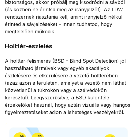
biztonságos, akkor próbálj meg kisodródni a sávból
(és közben ne érintsd meg az irányjelzőt). Az LDW
rendszernek riasztania kell, amint irányjelző nélkül
érinted a sávjelzéseket – innen tudhatod, hogy
megfelelően működik.
Holttér-észlelés
A holttér-felismerés (BSD - Blind Spot Detection) jól
használható járművek vagy egyéb akadályok
észlelésére és elkerülésére a vezető holtterében
(azaz azon a területen, amelyet a vezető nem láthat
közvetlenül a tükrökön vagy a szélvédőkőn
keresztül). Leegyszerűsítve, a BSD különféle
érzékelőket használ, hogy aztán vizuális vagy hangos
figyelmeztetéseket adjon a lehetséges veszélyekről.