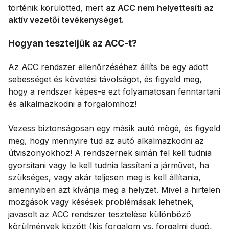
történik körülötted, mert
az ACC nem helyettesíti az
aktív vezetői tevékenységet.
Hogyan teszteljük az ACC-t?
Az ACC rendszer ellenőrzéséhez állíts be egy adott
sebességet és követési távolságot, és figyeld meg,
hogy a rendszer képes-e ezt folyamatosan fenntartani
és alkalmazkodni a forgalomhoz!
Vezess biztonságosan egy másik autó mögé, és figyeld
meg, hogy mennyire tud az autó alkalmazkodni az
útviszonyokhoz! A rendszernek simán fel kell tudnia
gyorsítani vagy le kell tudnia lassítani a járművet, ha
szükséges, vagy akár teljesen meg is kell állítania,
amennyiben azt kívánja meg a helyzet. Mivel a hirtelen
mozgások vagy késések problémásak lehetnek,
javasolt az ACC rendszer tesztelése különböző
körülmények között (kis forgalom vs. forgalmi dugó,