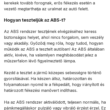
kerekek tovább forognak, erős fékezés esetén a
vezető megtarthatja az uralmat az autó felett.
Hogyan teszteljük az ABS-t?
Az ABS rendszer tesztjének elvégzéséhez keress
biztonságos helyet, ahol nincs forgalom, sem veszély
vagy akadály. Győződj meg róla, hogy tudod, hogyan
működik az ABS a tesztelt autóban! Az ABS általában
aktív, kivéve, ha valamilyen meghibásodást jelez a
műszerfalon lévő figyelmeztető lámpa.
Kezdd a tesztet a jármű közepes sebességre történő
gyorsításával. Ha készen állsz, határozottan és
folyamatosan nyomd le a fékpedált, hogy irányított és
határozott fékezési manővert indíthass.
Ha az ABS rendszer aktiválódott, teljesen normális, ha
pánikmegálláskor pulzáló vagy vibráló érzést érzel. Ez