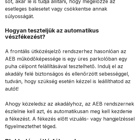
sőt, akár le is tudja állítani, hogy megelőzze az
esetleges balesetet vagy csökkentse annak
súlyosságát.
Hogyan teszteljük az automatikus
vészfékezést?
A frontális ütközésjelző rendszerhez hasonlóan az
AEB működőképessége is egy üres parkolóban egy
puha célpont felállításával tesztelhető. Indulj el az
akadály felé biztonságos és ellenőrzött sebességgel,
tudván, hogy szükség esetén kézzel is leállíthatod az
autót!
Ahogy közeledsz az akadályhoz, az AEB rendszernek
észlelnie kell azt, és automatikusan meg kell kezdenie
a fékezést. A fékezés előtt vizuális- vagy hangjelzéssel
figyelmeztethet téged.