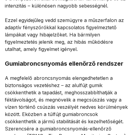
intenzitás – különösen nagyobb sebességnél.
Ezzel egyidejűleg vedd szemügyre a műszerfalon az
adaptív fényszórókkal kapcsolatos figyelmeztető
lámpákat vagy hibajelzőket. Ha bármilyen
figyelmeztetés jelenik meg, az hibás működésre
utalhat, amely figyelmet igényel.
Gumiabroncsnyomás ellenőrző rendszer
A megfelelő abroncsnyomás elengedhetetlen a
biztonságos vezetéshez – az alulfújt gumik
csökkenthetik a tapadást, meghosszabbíthatják a
féktávolságot, és megnövelik a megcsúszás vagy a
vízen történő csúszás veszélyét nedves körülmények
között. Eközben a túlfújt gumiabroncsok
csökkenthetik a jármű stabilitását és kezelhetőségét.
Szerencsére a gumiabroncsnyomás-ellenőrző