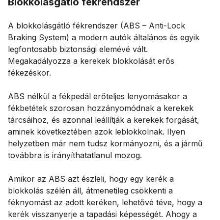
Blokkolásgátló fékrendszer
A blokkolásgátló fékrendszer (ABS – Anti-Lock
Braking System) a modern autók általános és egyik
legfontosabb biztonsági elemévé vált.
Megakadályozza a kerekek blokkolását erős
fékezéskor.
ABS nélkül a fékpedál erőteljes lenyomásakor a
fékbetétek szorosan hozzányomódnak a kerekek
tárcsáihoz, és azonnal leállítják a kerekek forgását,
aminek következtében azok leblokkolnak. Ilyen
helyzetben már nem tudsz kormányozni, és a jármű
továbbra is irányíthatatlanul mozog.
Amikor az ABS azt észleli, hogy egy kerék a
blokkolás szélén áll, átmenetileg csökkenti a
féknyomást az adott keréken, lehetővé téve, hogy a
kerék visszanyerje a tapadási képességét. Ahogy a