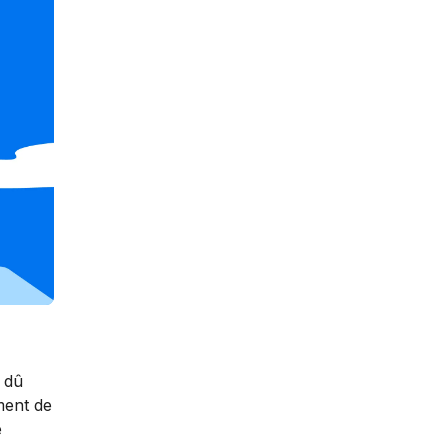
 dû
ment de
e