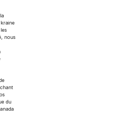
la
Ukraine
les
é, nous
à
e
 de
ochant
os
ue du
 Canada