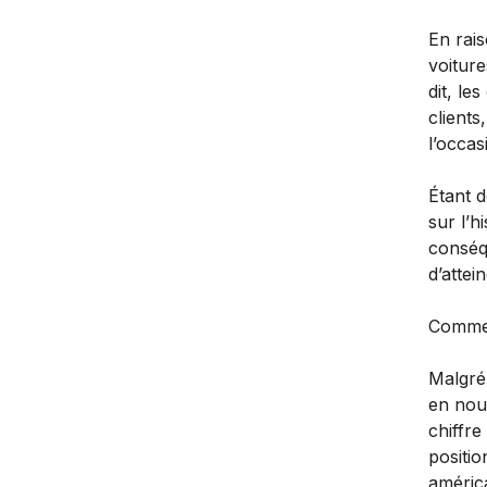
En rai
voitur
dit, le
clients
l’occas
Étant 
sur l’h
conséq
d’attei
Comme
Malgré
en nou
chiffre
positio
améric