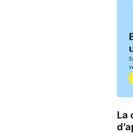
S
v
La 
d’a