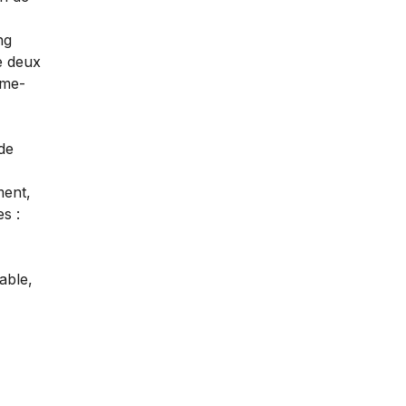
ng
e deux
ume-
de
ment,
s :
able,