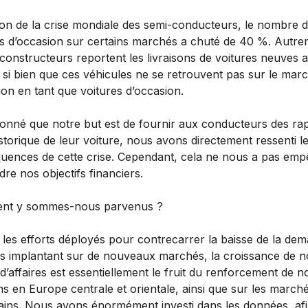
son de la crise mondiale des semi-conducteurs, le nombre 
es d’occasion sur certains marchés a chuté de 40 %. Autr
s constructeurs reportent les livraisons de voitures neuves 
, si bien que ces véhicules ne se retrouvent pas sur le mar
ion en tant que voitures d’occasion.
donné que notre but est de fournir aux conducteurs des ra
istorique de leur voiture, nous avons directement ressenti l
uences de cette crise. Cependant, cela ne nous a pas em
ndre nos objectifs financiers.
nt y sommes-nous parvenus ?
 les efforts déployés pour contrecarrer la baisse de la de
s implantant sur de nouveaux marchés, la croissance de n
 d’affaires est essentiellement le fruit du renforcement de n
ns en Europe centrale et orientale, ainsi que sur les march
ains. Nous avons énormément investi dans les données, af