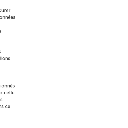
curer
données
à
s
llons
sionnés
r cette
ns
ns ce