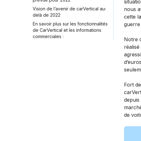
situati
Vision de l’avenir de carVertical au-
nous a
delà de 2022
cette l
En savoir plus sur les fonctionnalités
guerre
de CarVertical et les informations
commerciales :
Notre c
réalisé
agressi
d’euro
seulem
Fort d
carVert
depuis
marché
de voi