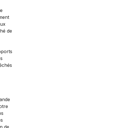
de
ement
aux
ché de
pports
es
pêchés
mande
otre
os
és
in de