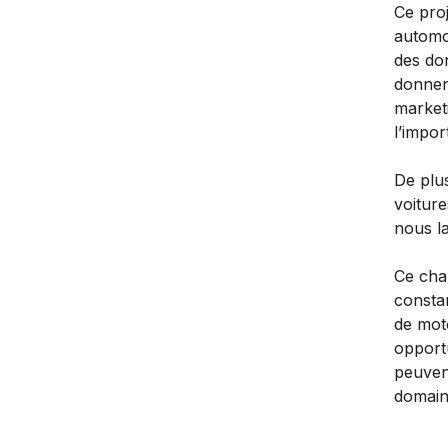
Ce pro
automo
des do
donnen
marketi
l’impor
De plus
voitur
nous l
Ce cha
consta
de moto
opport
peuvent
domain