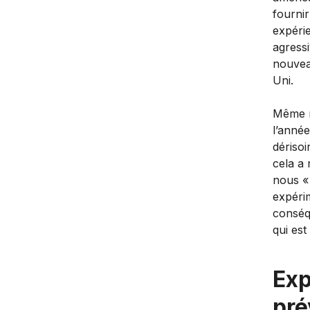
fournir
expéri
agress
nouvea
Uni.
Même n
l’année
dérisoi
cela a 
nous «
expérim
conséq
qui est
Exp
pré