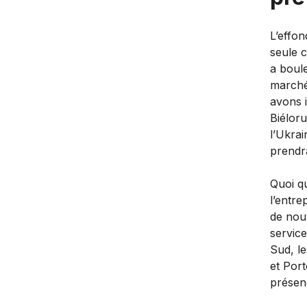
L’effon
seule c
a boul
marchés
avons 
Biéloru
l’Ukrai
prendra
Quoi qu
l’entre
de nou
service
Sud, le
et Port
présenc