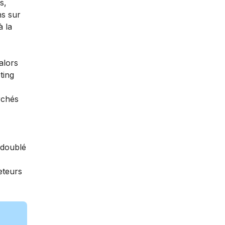
s,
ns sur
à la
alors
ting
rchés
 doublé
eteurs