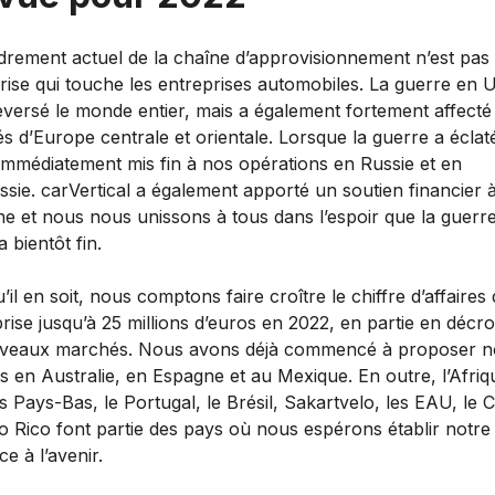
drement actuel de la chaîne d’approvisionnement n’est pas 
rise qui touche les entreprises automobiles. La guerre en 
eversé le monde entier, mais a également fortement affecté 
 d’Europe centrale et orientale. Lorsque la guerre a éclat
immédiatement mis fin à nos opérations en Russie et en
ssie. carVertical a également apporté un soutien financier 
ne et nous nous unissons à tous dans l’espoir que la guerr
 bientôt fin.
’il en soit, nous comptons faire croître le chiffre d’affaires
prise jusqu’à 25 millions d’euros en 2022, en partie en décr
veaux marchés. Nous avons déjà commencé à proposer n
s en Australie, en Espagne et au Mexique. En outre, l’Afriq
s Pays-Bas, le Portugal, le Brésil, Sakartvelo, les EAU, le
o Rico font partie des pays où nous espérons établir notre
e à l’avenir.