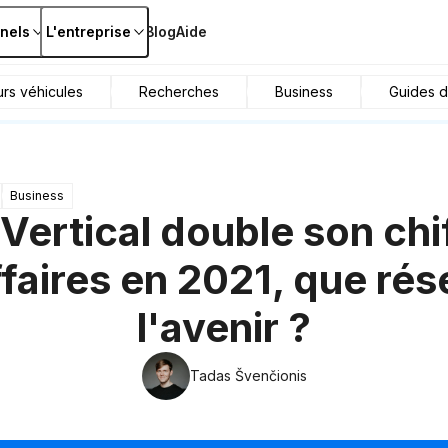
nels
L'entreprise
Blog
Aide
urs véhicules
Recherches
Business
Guides d
Business
Vertical double son chi
ffaires en 2021, que rés
l'avenir ?
Tadas Švenčionis