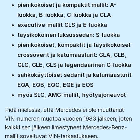
pienikokoiset ja kompaktit mallit: A-
luokka, B-luokka, C-luokka ja CLA
executive-mallit CLS ja E-luokka
täysikokoinen luksussedan: S-luokka
pienikokoiset, kompaktit ja täysikokoiset
crossoverit ja katumaasturit: GLA, GLB,
GLC, GLE, GLS ja legendaarinen G-luokka
sähkökäyttöiset sedanit ja katumaasturit
EQA, EQB, EQC, EQE ja EQS
myös SLC, AMG-mallit, hyötyajoneuvot
Pidä mielessä, että Mercedes ei ole muuttanut
VIN-numeron muotoa vuoden 1983 jälkeen, joten
kaikki sen jälkeen ilmestyneet Mercedes-Benz-
mallit soveltuvat VIN-tarkastukseen.