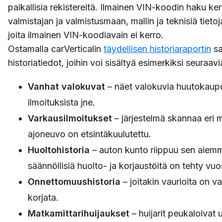
paikallisia rekistereitä. Ilmainen VIN-koodin haku ker
valmistajan ja valmistusmaan, mallin ja teknisiä tietoj
joita ilmainen VIN-koodiavain ei kerro.
Ostamalla carVerticalin
täydellisen historiaraportin
sa
historiatiedot, joihin voi sisältyä esimerkiksi seuraavia
Vanhat valokuvat
– näet valokuvia huutokaupo
ilmoituksista jne.
Varkausilmoitukset
– järjestelmä skannaa eri ma
ajoneuvo on etsintäkuulutettu.
Huoltohistoria
– auton kunto riippuu sen aiemma
säännöllisiä huolto- ja korjaustöitä on tehty vuos
Onnettomuushistoria
– joitakin vaurioita on vai
korjata.
Matkamittarihuijaukset
– huijarit peukaloivat