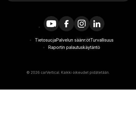
Tietosuoja
Palvelun säännöt
Turvallisuus
Raportin palautuskäytäntö
© 2026 carVertical. Kaikki oikeudet pidätetään.