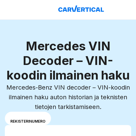
Mercedes VIN
Decoder – VIN-
koodin ilmainen haku
Mercedes-Benz VIN decoder – VIN-koodin
ilmainen haku auton historian ja teknisten
tietojen tarkistamiseen.
Valitse syöttötila
VIN
REKISTERINUMERO
VIN-numeron ja
Syötä VIN
rekisteritunnuksen