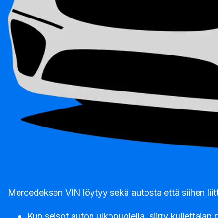
Mercedeksen VIN löytyy sekä autosta että siihen liitt
Kun seisot auton ulkopuolella, siirry kuljettajan