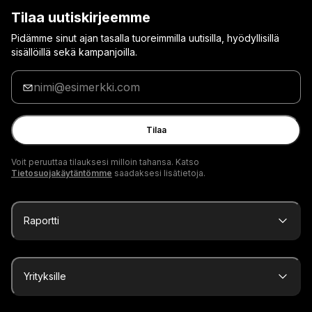
Tilaa uutiskirjeemme
Pidämme sinut ajan tasalla tuoreimmilla uutisilla, hyödyllisillä
sisällöillä sekä kampanjoilla.
Anna
sähköpostiosoitteesi
Tilaa
Voit peruuttaa tilauksesi milloin tahansa. Katso
Tietosuojakäytäntömme
saadaksesi lisätietoja.
Raportti
Yrityksille