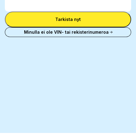
Syötä
väliltä
VIN
Syötä VIN
Tarkista nyt
Minulla ei ole VIN- tai rekisterinumeroa