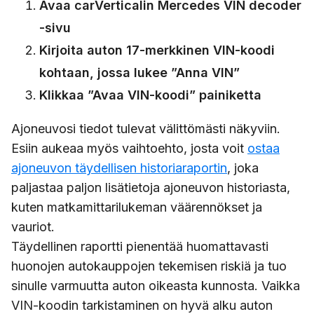
Avaa carVerticalin Mercedes VIN decoder
-sivu
Kirjoita auton 17-merkkinen VIN-koodi
kohtaan, jossa lukee ”Anna VIN”
Klikkaa ”Avaa VIN-koodi” painiketta
Ajoneuvosi tiedot tulevat välittömästi näkyviin.
Esiin aukeaa myös vaihtoehto, josta voit
ostaa
ajoneuvon täydellisen historiaraportin
, joka
paljastaa paljon lisätietoja ajoneuvon historiasta,
kuten matkamittarilukeman väärennökset ja
vauriot.
Täydellinen raportti pienentää huomattavasti
huonojen autokauppojen tekemisen riskiä ja tuo
sinulle varmuutta auton oikeasta kunnosta. Vaikka
VIN-koodin tarkistaminen on hyvä alku auton