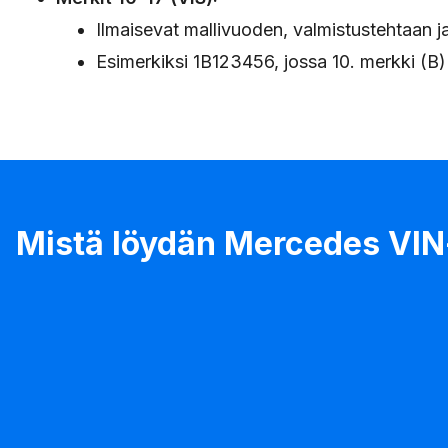
Ilmaisevat mallivuoden, valmistustehtaan j
Esimerkiksi 1B123456, jossa 10. merkki (B) 
Mistä löydän Mercedes VI