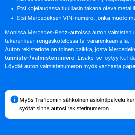
Etsi kojelaudassa tuulilasin takana oleva metallik
Etsi Mercedeksen VIN-numero, jonka muoto 
Monissa Mercedes-Benz-autoissa auton valmistenumero
takarenkaan rengaskotelossa tai vararenkaan alla.
Auton rekisteriote on toinen paikka, josta Mercedeks
tunniste-/valmistenumero
. Lisäksi se löytyy kohd
Löydät auton valmistenumeron myös vanhasta paperi
Myös Traficomin sähköinen asiointipalvelu ker
syötät sinne autosi rekisterinumeron.