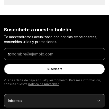
Suscríbete a nuestro boletín
Te mantendremos actualizado con noticias emocionantes,
contenidos útiles y promociones.
Introduzca
tu
dirección
de
Suscríbete
correo
electrónico
Puedes darte de baja en cualquier momento. Para más información,
consulta nuestra
política de privacidad
.
Informes