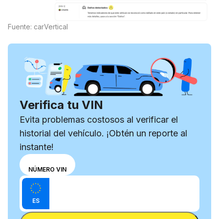
Fuente: carVertical
Verifica tu VIN
Evita problemas costosos al verificar el
historial del vehículo. ¡Obtén un reporte al
instante!
Elige un
MATRÍCULA
NÚMERO VIN
modo de
Introduce el VIN
entrada
Introduca
entre el
ES
matrícula
VIN y la
Introduca matrícula