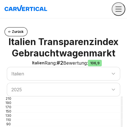
Zurück
Italien Transparenzindex
Gebrauchtwagenmarkt
#2
Rang
:
Bewertung
:
Italien
106,9
Land suchen
Italien
Land suchen
2025
210
190
170
150
130
110
90