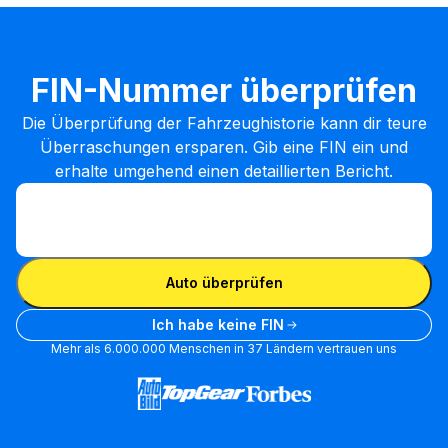
FIN-Nummer überprüfen
Die Überprüfung der Fahrzeughistorie kann dir teure
Überraschungen ersparen. Gib eine FIN ein und
erhalte umgehend einen detaillierten Bericht.
FIN eingeben
FIN
eingeben
FIN eingeben
Auto überprüfen
Ich habe keine FIN
Mehr als 6.000.000 Menschen in 37 Ländern vertrauen uns