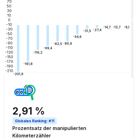
70
50
30
10
0
-10
-3
-8,1
-13,7
-14,7
-30
-27,4
-31,5
-50
-54,6
-70
-90
-80,9
-82,5
-110
-99,4
-130
-116,2
-150
-170
-161,8
-190
-210
-201,9
2,91 %
Globales Ranking
:
#11
Prozentsatz der
manipulierten
Kilometerzähler