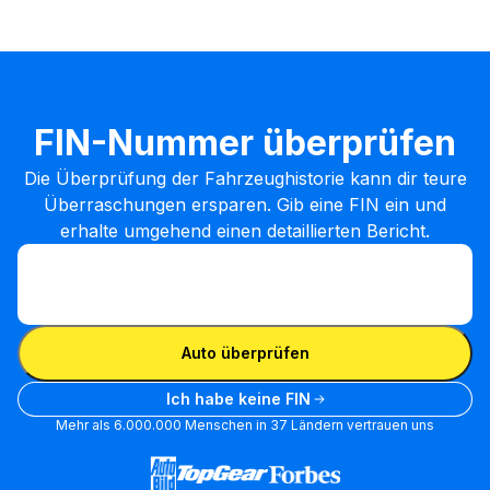
FIN-Nummer überprüfen
Die Überprüfung der Fahrzeughistorie kann dir teure
Überraschungen ersparen. Gib eine FIN ein und
erhalte umgehend einen detaillierten Bericht.
FIN eingeben
FIN
eingeben
FIN eingeben
Auto überprüfen
Ich habe keine FIN
Mehr als 6.000.000 Menschen in 37 Ländern vertrauen uns