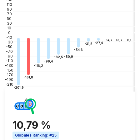
110
90
70
50
30
10
0
-10
-3
-8,1
-13,7
-14,7
-30
-27,4
-31,5
-50
-54,6
-70
-90
-80,9
-82,5
-110
-99,4
-130
-116,2
-150
-170
-161,8
-190
-210
-201,9
10,79 %
Globales Ranking
:
#25