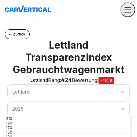
Zurück
Lettland
Transparenzindex
Gebrauchtwagenmarkt
#24
Rang
:
Bewertung
:
Lettland
-161,8
Land suchen
Lettland
Land suchen
2025
210
190
170
150
130