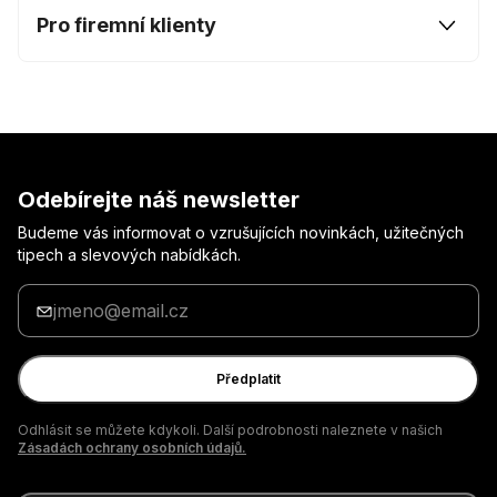
Pro firemní klienty
Odebírejte náš newsletter
Budeme vás informovat o vzrušujících novinkách, užitečných
tipech a slevových nabídkách.
Zadejte
svůj
e-
mail
Předplatit
Odhlásit se můžete kdykoli. Další podrobnosti naleznete v našich
Zásadách ochrany osobních údajů.