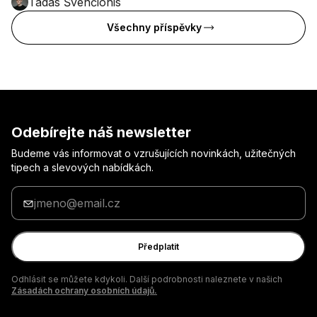
Tadas Švenčionis
Všechny příspěvky
Odebírejte náš newsletter
Budeme vás informovat o vzrušujících novinkách, užitečných
tipech a slevových nabídkách.
Zadejte
svůj
e-
mail
Předplatit
Odhlásit se můžete kdykoli. Další podrobnosti naleznete v našich
Zásadách ochrany osobních údajů.