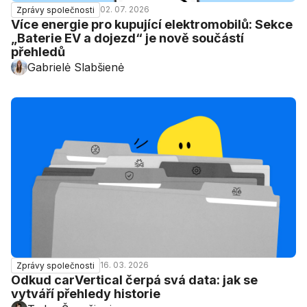
02. 07. 2026
Zprávy společnosti
Více energie pro kupující elektromobilů: Sekce
„Baterie EV a dojezd“ je nově součástí
přehledů
Gabrielė Slabšienė
16. 03. 2026
Zprávy společnosti
Odkud carVertical čerpá svá data: jak se
vytváří přehledy historie