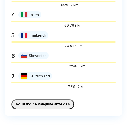
65'932 km
4
Italien
69'798 km
5
Frankreich
70'084 km
6
Slowenien
72'883 km
7
Deutschland
72'942 km
Vollständige Rangliste anzeigen