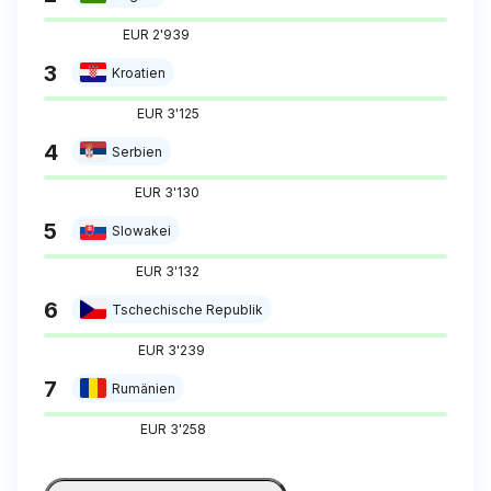
EUR 2'939
3
Kroatien
EUR 3'125
4
Serbien
EUR 3'130
5
Slowakei
EUR 3'132
6
Tschechische Republik
EUR 3'239
7
Rumänien
EUR 3'258