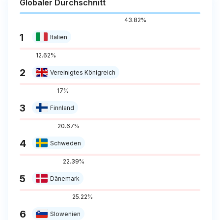
Globaler Durchschnitt
43.82%
1
Italien
12.62%
2
Vereinigtes Königreich
17%
3
Finnland
20.67%
4
Schweden
22.39%
5
Dänemark
25.22%
6
Slowenien