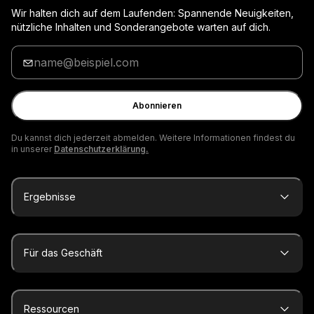
Wir halten dich auf dem Laufenden: Spannende Neuigkeiten,
nützliche Inhalten und Sonderangebote warten auf dich.
Gib
deine
E-
Mail
Abonnieren
ein
Du kannst dich jederzeit abmelden. Weitere Informationen findest du
in unserer
Datenschutzerklärung.
Ergebnisse
Für das Geschäft
Ressourcen