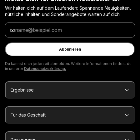
Wir halten dich auf dem Laufenden: Spannende Neuigkeiten,
nützliche Inhalten und Sonderangebote warten auf dich.
Gib
deine
E-
Mail
Abonnieren
ein
Du kannst dich jederzeit abmelden. Weitere Informationen findest du
in unserer
Datenschutzerklärung.
Ergebnisse
Für das Geschäft
Ressourcen