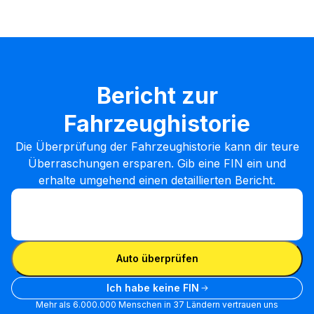
Bericht zur
Fahrzeughistorie
Die Überprüfung der Fahrzeughistorie kann dir teure
Überraschungen ersparen. Gib eine FIN ein und
erhalte umgehend einen detaillierten Bericht.
FIN eingeben
FIN
eingeben
FIN eingeben
Auto überprüfen
Ich habe keine FIN
Mehr als 6.000.000 Menschen in 37 Ländern vertrauen uns