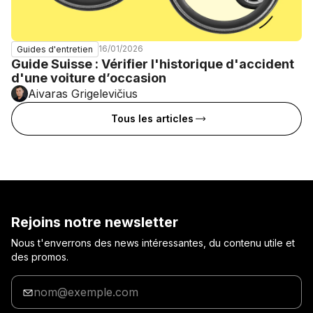
16/01/2026
Guides d'entretien
Guide Suisse : Vérifier l'historique d'accident
d'une voiture d’occasion
Aivaras Grigelevičius
Tous les articles
Rejoins notre newsletter
Nous t'enverrons des news intéressantes, du contenu utile et
des promos.
Entre
ton
adresse