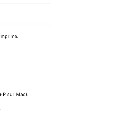
 imprimé.
+ P
sur Mac).
.