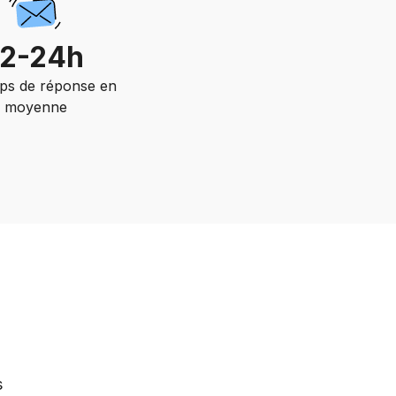
12-24h
ps de réponse en
moyenne
s