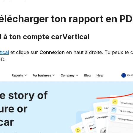
lécharger ton rapport en P
i à ton compte carVertical
tical
et clique sur
Connexion
en haut à droite. Tu peux te 
ID.