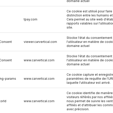
domaine actuel
Ce cookie est utilisé pour faire 
distinction entre les humains et
tpay.com
Cela permet au site web d'étab
rapports valables sur l'utilisati
site.
Stocke l'état du consentement
Consent
viewer.carvertical.com
l'utilisateur en matière de cook
domaine actuel
Stocke l'état du consentement
Consent
www.carvertical.com
l'utilisateur en matière de cook
domaine actuel
Ce cookie capture et enregistr
ing-params
www.carvertical.com
paramètres de requête de l'UR
laquelle l'utilisateur est arrivé.
Ce cookie identifie de manière
visiteurs référés par nos affilié
torId
www.carvertical.com
nous permet de suivre les ven
affiliés et d'attribuer les comm
avec précision.