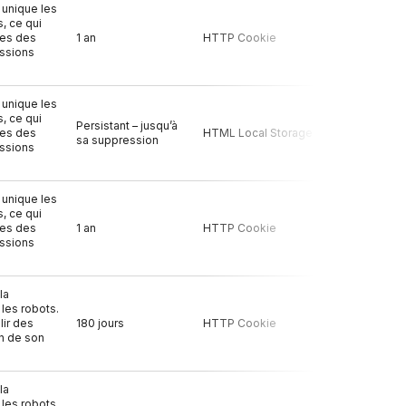
 unique les
s, ce qui
tes des
1 an
HTTP Cookie
Non
issions
 unique les
s, ce qui
Persistant – jusqu’à
tes des
HTML Local Storage
Oui
sa suppression
issions
 unique les
s, ce qui
tes des
1 an
HTTP Cookie
Oui
issions
la
 les robots.
lir des
180 jours
HTTP Cookie
Oui
on de son
la
 les robots.