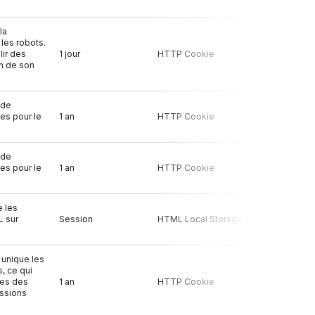
la
 les robots.
lir des
1 jour
HTTP Cookie
Oui
on de son
 de
ies pour le
1 an
HTTP Cookie
Oui
 de
ies pour le
1 an
HTTP Cookie
Non
e les
L sur
Session
HTML Local Storage
Non
 unique les
s, ce qui
tes des
1 an
HTTP Cookie
Non
issions