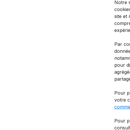
Notre s
cookies
site et
compren
expérie
Par con
données
notamme
pour di
agrégée
partag
Pour p
votre 
commer
Pour pl
consul