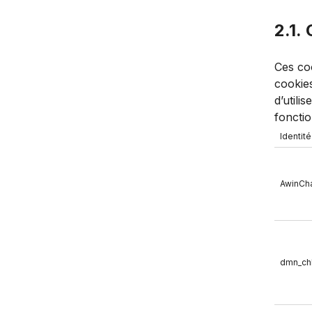
2.1.
Ces coo
cookie
d’utili
fonctio
Identité
AwinCh
dmn_ch