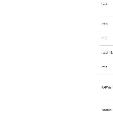
rc::a
rc::b
rc::c
rc::d-15
rc::f
PAPVisi
cookie