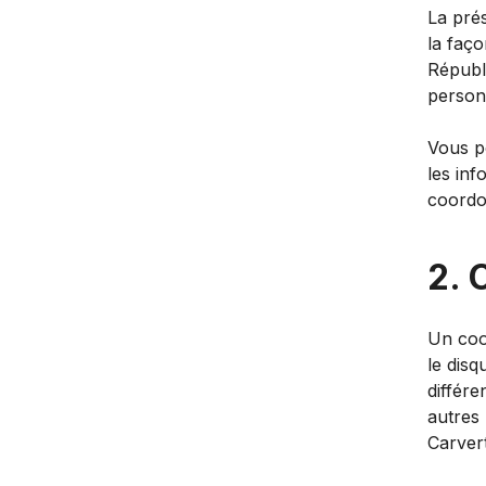
La prés
la faç
Républi
personn
Vous p
les in
coordo
2. 
Un cook
le disq
différe
autres 
Carvert