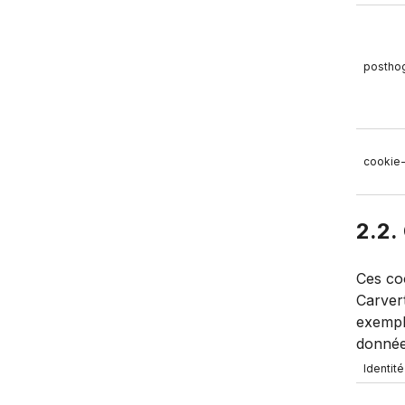
postho
cookie
2.2.
Ces coo
Carvert
exempl
donnée
Identité