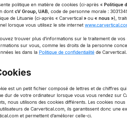
ente politique en matière de cookies (ci-après «
Politique 
on dont
cV Group, UAB
, code de personne morale : 303134915
que de Lituanie (ci-après « Carvertical
»
ou
«
nous »
), tra
el lorsque vous utilisez le site internet
www.carvertical.c
ouvez trouver plus d’informations sur le traitement de vo
formations sur vous, comme les droits de la personne conce
nnées les dans la
Politique de confidentialité
de Carvertical.
Cookies
ie est un petit fichier composé de lettres et de chiffres qu
ue dur de votre ordinateur lorsque vous vous rendez sur Ca
nts, nous utilisons des cookies différents. Les cookies nou
utilisateurs de Carvertical.com, ils garantissent donc une ex
ical.com et permettent d’améliorer celle-ci.