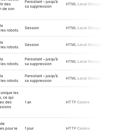
Persistant – jusqu’à
lir des
HTML Local Storage
Oui
sa suppression
on de son
la
Session
HTML Local Storage
Oui
 les robots.
la
Session
HTML Local Storage
Oui
 les robots.
la
Persistant – jusqu’à
HTML Local Storage
Oui
 les robots.
sa suppression
la
Persistant – jusqu’à
HTML Local Storage
Oui
 les robots.
sa suppression
 unique les
s, ce qui
tes des
1 an
HTTP Cookie
Oui
issions
 de
ies pour le
1 jour
HTTP Cookie
Oui