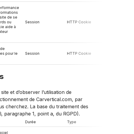
performance
formations
site de se
ards ou
Session
HTTP Cookie
Non
kie aide à
ateur
 de
ies pour le
Session
HTTP Cookie
Oui
es
te et d’observer l’utilisation de
onctionnement de Carvertical.com, par
us cherchez. La base du traitement des
6, paragraphe 1, point a, du RGPD).
Durée
Type
Tiers
iciel