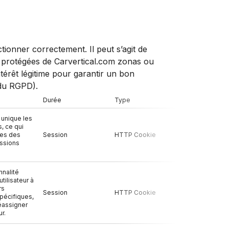
ionner correctement. Il peut s’agit de
 protégées de Carvertical.com zonas ou
ntérêt légitime pour garantir un bon
 du RGPD).
Durée
Type
Tiers
 unique les
s, ce qui
tes des
Session
HTTP Cookie
Non
issions
nnalité
tilisateur à
rs
Session
HTTP Cookie
Non
spécifiques,
éassigner
ur.