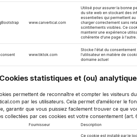
Utilisé pour assurer la bonne 
du site web en stockant des in
essentielles qui permettent au 
gBootstrap
www.carvertical.com
charger correctement sans ret
scintillements visibles. Ce coo
maintenir une expérience utilis
cohérente d'une page à l'autre.
Stocke l'état du consentement
-consent
www.tiktok.com
l'utilisateur en matière de cook
domaine actuel
 Cookies statistiques et (ou) analytiqu
kies permettent de reconnaître et compter les visiteurs du si
ical.com par les utilisateurs. Cela permet d’améliorer le f
e, garantir que vous puissiez facilement trouver ce que vo
s collectées par ces cookies est votre consentement (art. 
Fournisseur
Description
Ce cookie est installé par le log