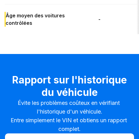
Âge moyen
des voitures
-
contrôlées
Rapport sur l'historique
du véhicule
Évite les problèmes coûteux en vérifiant 
l'historique d'un véhicule.

Entre simplement le VIN et obtiens un rapport 
complet.
Entrer le VIN