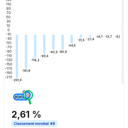
110
90
70
50
30
10
0
-10
-3
-8,1
-13,7
-14,7
-30
-27,4
-31,5
-50
-54,6
-70
-90
-80,9
-82,5
-110
-99,4
-130
-116,2
-150
-170
-161,8
-190
-210
-201,9
2,61 %
Classement mondial
:
#8