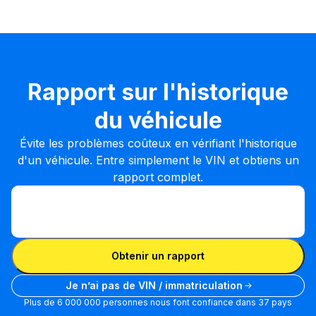
Rapport sur l'historique
du véhicule
Évite les problèmes coûteux en vérifiant l'historique
d'un véhicule. Entre simplement le VIN et obtiens un
rapport complet.
Entrer le VIN
Entrer
le
Entrer le VIN
VIN
Obtenir un rapport
Je n’ai pas de VIN / immatriculation
Plus de 6 000 000 personnes nous font confiance dans 37 pays