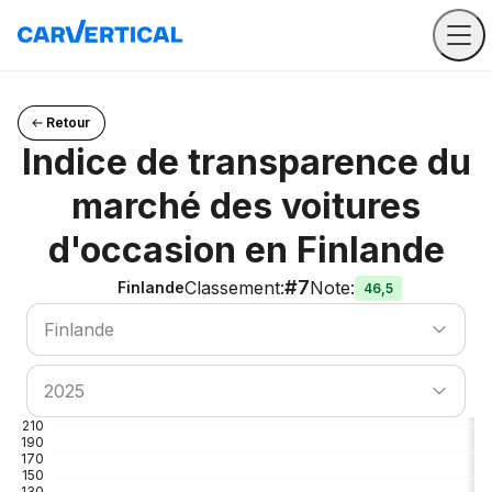
Retour
Indice de transparence du
marché des voitures
d'occasion en Finlande
#7
Classement
:
Note
:
Finlande
46,5
Rechercher un pays
Finlande
Rechercher un pays
2025
210
190
170
150
130