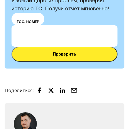
Избегай дорогих проблем, проверяя
историю ТС. Получи отчет мгновенно!
Выбери
VIN
ГОС. НОМЕР
режим
Ввести VIN-код
ввода
Ввести
между
VIN-
номером
Ввести VIN-код
код
VIN и
Проверить
номерным
знаком
Поделиться
: