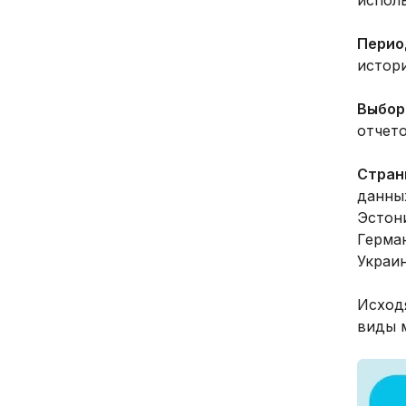
Перио
истори
Выбор
отчето
Стран
данных
Эстони
Герма
Украи
Исходя
виды 