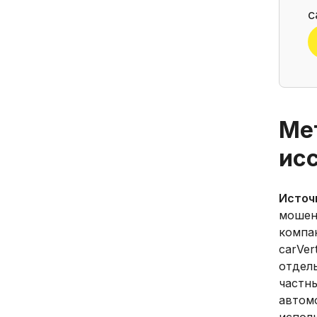
c
Ме
ис
Источ
мошен
компан
carVer
отдел
частн
автомо
испол