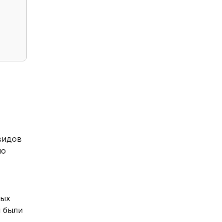
видов
но
ных
и были