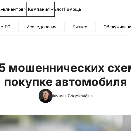
с-клиентов
Компания
Блог
Помощь
ие ТС
Исследования
Бизнес
Обслуживан
5 мошеннических схе
покупке автомобиля
Aivaras Grigelevičius