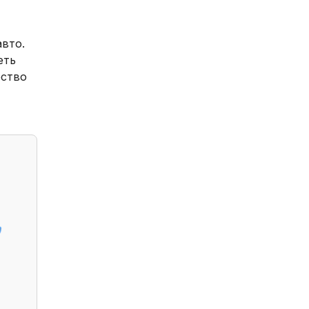
вто.
еть
ество