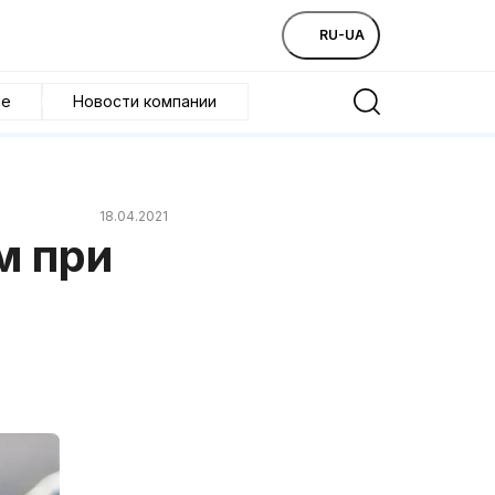
RU-UA
ие
Новости компании
18.04.2021
м при