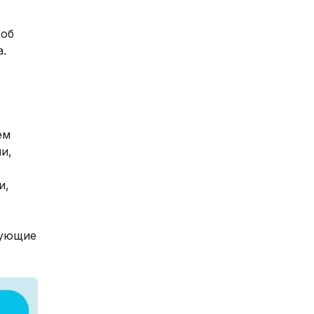
 об
а.
ем
и,
,
и,
дующие