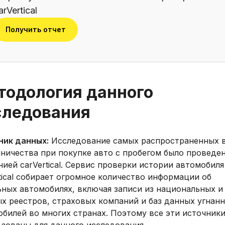
arVertical
Получить отчет
тодология данного
следования
ник данных:
Исследование самых распространенных 
ничества при покупке авто с пробегом было проведе
ией carVertical. Сервис проверки истории автомобиля
tical собирает огромное количество информации об
ьных автомобилях, включая записи из национальных и
ых реестров, страховых компаний и баз данных угнан
билей во многих странах. Поэтому все эти источник
ьзованы для данного исследования.