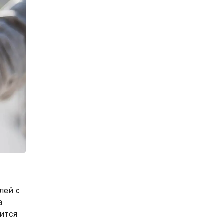
лей с
а
ится