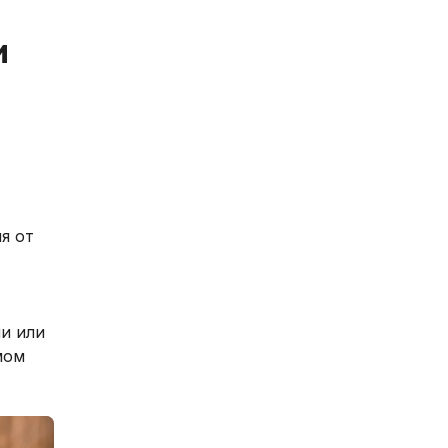
и
я от
ни или
мом