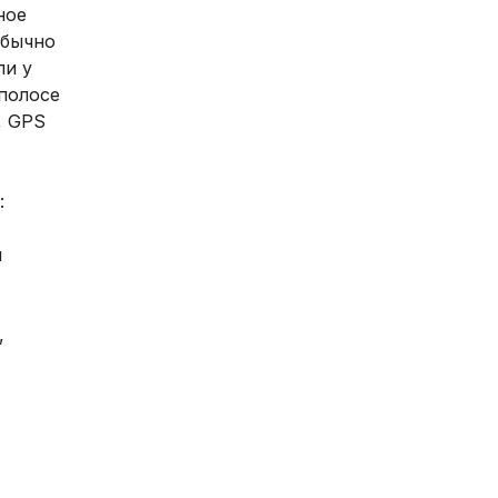
ное
Обычно
ли у
 полосе
, GPS
:
и
,