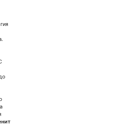
гия
.
C
до
о
а
я
енит