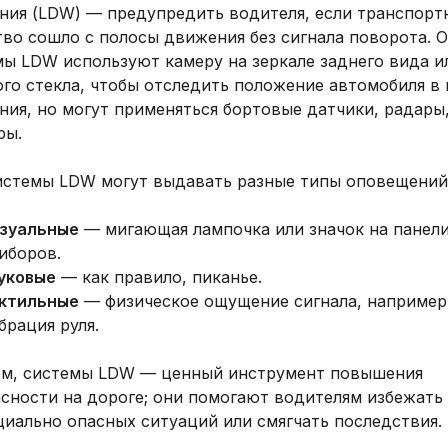
ния (LDW) — предупредить водителя, если транспорт
тво сошло с полосы движения без сигнала поворота. 
ы LDW используют камеру на зеркале заднего вида и
го стекла, чтобы отследить положение автомобиля в
ния, но могут применяться бортовые датчики, радары
ры.
системы LDW могут выдавать разные типы оповещений
зуальные
— мигающая лампочка или значок на панел
иборов.
уковые
— как правило, пиканье.
ктильные
— физическое ощущение сигнала, например
брация руля.
ом, системы LDW — ценный инструмент повышения
асности на дороге; они помогают водителям избежать
циально опасных ситуаций или смягчать последствия.