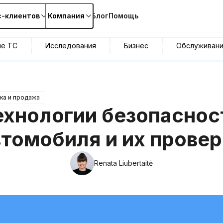
с-клиентов
Компания
Блог
Помощь
ие ТС
Исследования
Бизнес
Обслуживан
ка и продажа
ехнологии безопаснос
втомобиля и их провер
Renata Liubertaitė