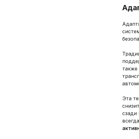
Ада
Адапт
систе
безоп
Тради
подде
также
транс
автом
Эта т
снизит
сзади 
всегд
актив