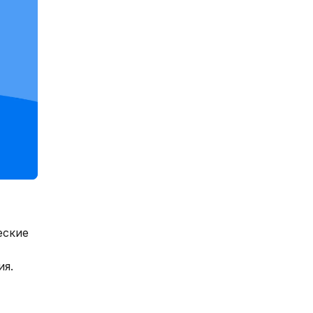
еские
ия.