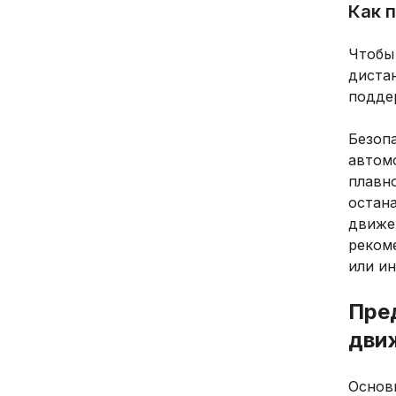
Как 
Чтобы
диста
подде
Безоп
автом
плавно
остана
движе
рекоме
или ин
Пре
дви
Основ