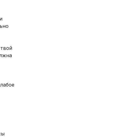
и
льно
 твой
олжна
слабое
сы