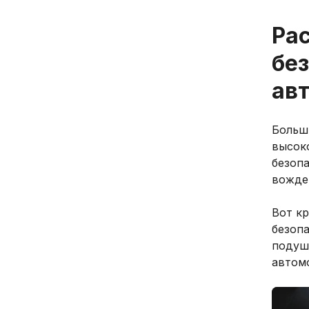
Ра
бе
ав
Больш
высок
безопа
вожде
Вот к
безопа
подуш
автом