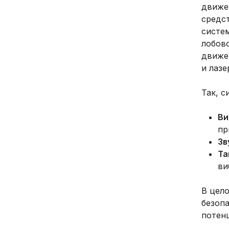
движе
средс
систем
лобово
движе
и лазе
Так, 
Ви
пр
Зв
Та
ви
В цел
безоп
потен