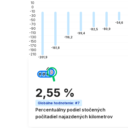
10
0
-10
-30
-50
-54,6
-70
-90
-80,9
-82,5
-110
-99,4
-130
-116,2
-150
-170
-161,8
-190
-210
-201,9
2,55 %
Globálne hodnotenie
:
#7
Percentuálny podiel
stočených
počítadiel najazdených kilometrov