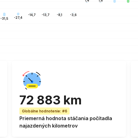
1,6
1,4
-3,6
-8,1
-13,7
-14,7
-27,4
-31,5
72 883 km
Globálne hodnotenie
:
#6
Priemerná
hodnota stáčania počítadla
najazdených kilometrov