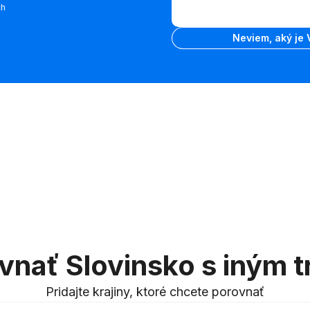
medzi
ch
VIN
kódom VIN
Zadajte VIN
a
Neviem, aký je 
poznávacou
značkou
vnať Slovinsko s iným 
Pridajte krajiny, ktoré chcete porovnať