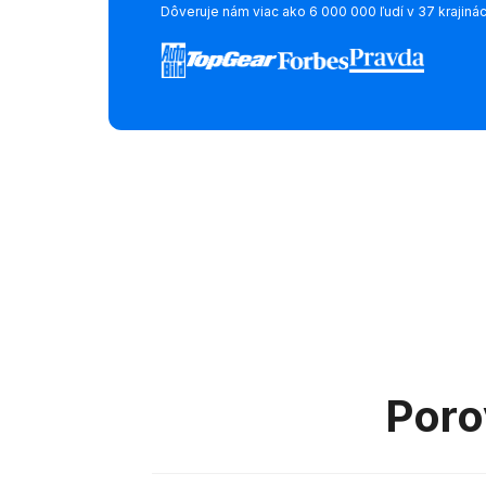
Dôveruje nám viac ako 6 000 000 ľudí v 37 krajiná
Poro