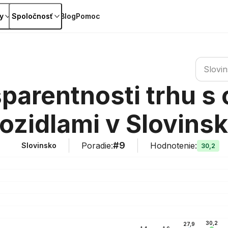
y
Spoločnosť
Blog
Pomoc
Vyhľadať 
Slovi
sparentnosti trhu s
ozidlami v Slovins
#9
Poradie
:
Hodnotenie
:
Slovinsko
30,2
30,2
27,9