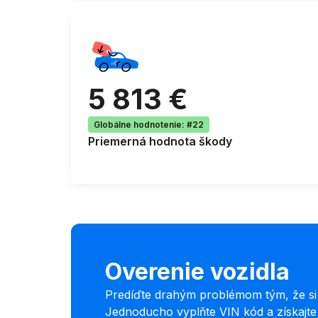
5 813 €
Globálne hodnotenie
:
#22
Priemerná
hodnota škody
Overenie vozidla
Predíďte drahým problémom tým, že si o
Jednoducho vyplňte VIN kód a získajt