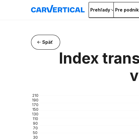
Prehľady
Pre podnik
Späť
Index tran
v
210
190
170
150
130
110
90
70
50
30