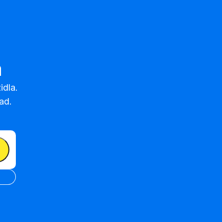
a
dla.

ad.