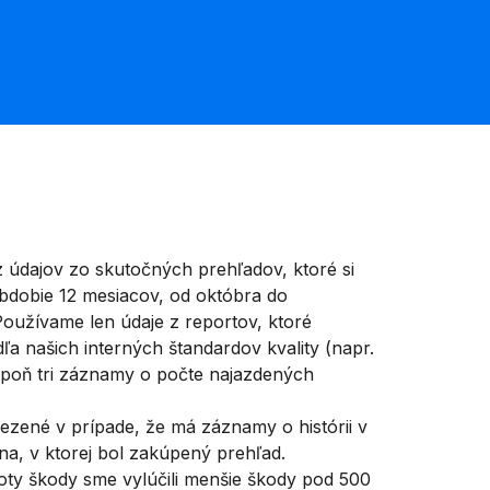
 údajov zo skutočných prehľadov, ktoré si
 obdobie 12 mesiacov, od októbra do
oužívame len údaje z reportov, ktoré
ľa našich interných štandardov kvality (napr.
spoň tri záznamy o počte najazdených
zené v prípade, že má záznamy o histórii v
jina, v ktorej bol zakúpený prehľad.
noty škody sme vylúčili menšie škody pod 500