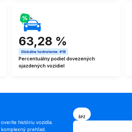
63,28 %
Globálne hodnotenie
:
#18
Percentuálny podiel
dovezených
ojazdených vozidiel
Vyberte
VIN
ŠPZ
spôsob
veríte históriu vozidla.
Zadajte VIN
zadávania
e komplexný prehľad.
Zadajte