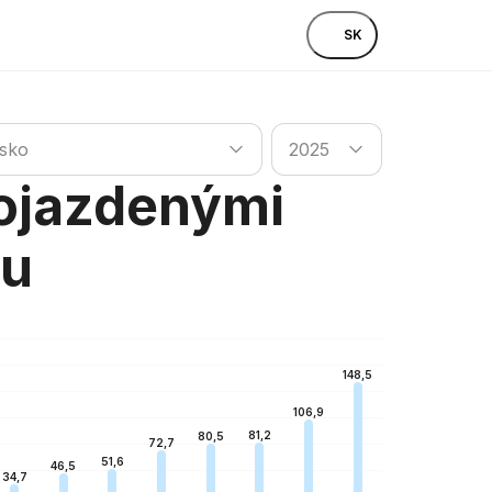
SK
krajinu
Vyhľadať krajinu
nsko
2025
 ojazdenými
ku
148,5
106,9
81,2
80,5
72,7
51,6
46,5
34,7