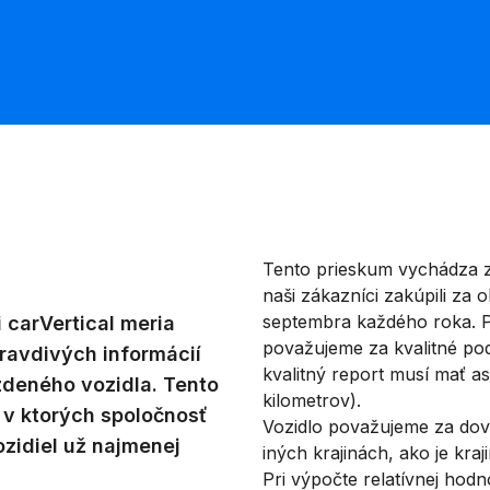
Tento prieskum vychádza z
naši zákazníci zakúpili za
septembra každého roka. P
 carVertical meria
považujeme za kvalitné pod
ravdivých informácií
kvalitný report musí mať a
zdeného vozidla. Tento
kilometrov).
 v ktorých spoločnosť
Vozidlo považujeme za dove
ozidiel už najmenej
iných krajinách, ako je kra
Pri výpočte relatívnej hod