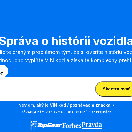
Správa o histórii vozidl
íďte drahým problémom tým, že si overíte históriu vozi
dnoducho vyplňte VIN kód a získajte komplexný prehľ
erte
N
PZ
sob
jte VIN
ávania
Zadajte
Skontrolovať
zi
VIN
om VIN
Zadajte VIN
Neviem, aký je VIN kód / poznávacia značka
návacou
Dôveruje nám viac ako 6 000 000 ľudí v 37 krajinách
čkou