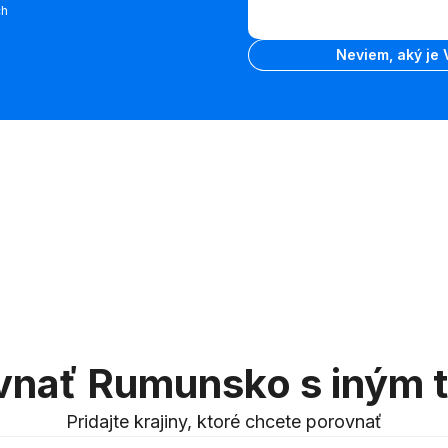
medzi
ch
VIN
kódom VIN
Zadajte VIN
a
Neviem, aký je 
poznávacou
značkou
vnať Rumunsko s iným 
Pridajte krajiny, ktoré chcete porovnať