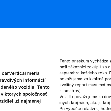
Tento prieskum vychádza z
naši zákazníci zakúpili za
septembra každého roka. P
 carVertical meria
považujeme za kvalitné pod
ravdivých informácií
kvalitný report musí mať a
zdeného vozidla. Tento
kilometrov).
 v ktorých spoločnosť
Vozidlo považujeme za dove
ozidiel už najmenej
iných krajinách, ako je kra
Pri výpočte relatívnej hod