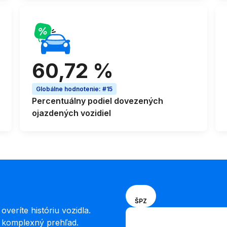
60,72 %
Globálne hodnotenie
:
#15
Percentuálny podiel
dovezených
ojazdených vozidiel
Vyberte
VIN
ŠPZ
spôsob
veríte históriu vozidla.
Zadajte VIN
zadávania
e komplexný prehľad.
Zadajte