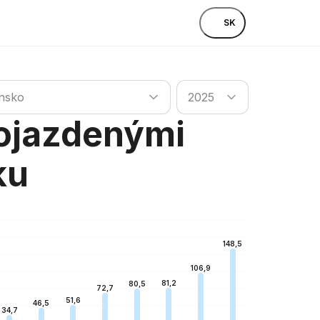
SK
krajinu
Vyhľadať krajinu
nsko
2025
 ojazdenými
ku
148,5
106,9
81,2
80,5
72,7
51,6
46,5
34,7