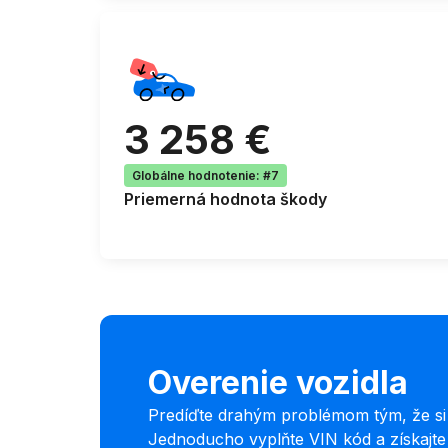
3 258 €
Globálne hodnotenie
:
#7
Priemerná
hodnota škody
Overenie vozidla
Predíďte drahým problémom tým, že si o
Jednoducho vyplňte VIN kód a získajt