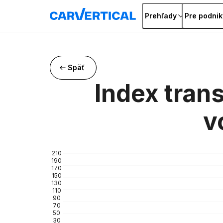
Prehľady
Pre podnik
Späť
Index tran
v
210
190
170
150
130
110
90
70
50
30