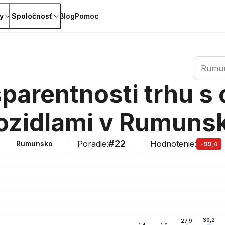
y
Spoločnosť
Blog
Pomoc
Vyhľadať 
Rumu
sparentnosti trhu s
ozidlami v Rumuns
#22
Poradie
:
Hodnotenie
:
Rumunsko
-99,4
30,2
27,9