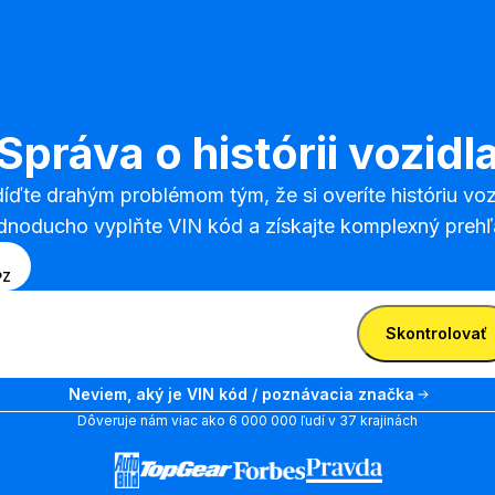
Správa o histórii vozidl
íďte drahým problémom tým, že si overíte históriu vozi
dnoducho vyplňte VIN kód a získajte komplexný prehľ
erte
N
PZ
sob
jte VIN
ávania
Zadajte
Skontrolovať
zi
VIN
om VIN
Zadajte VIN
Neviem, aký je VIN kód / poznávacia značka
návacou
Dôveruje nám viac ako 6 000 000 ľudí v 37 krajinách
čkou