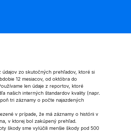
 údajov zo skutočných prehľadov, ktoré si
 obdobie 12 mesiacov, od októbra do
oužívame len údaje z reportov, ktoré
ľa našich interných štandardov kvality (napr.
spoň tri záznamy o počte najazdených
zené v prípade, že má záznamy o histórii v
jina, v ktorej bol zakúpený prehľad.
noty škody sme vylúčili menšie škody pod 500