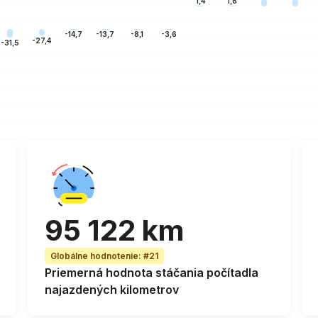
1,6
1,4
-3,6
-8,1
-13,7
-14,7
-27,4
-31,5
95 122 km
Globálne hodnotenie
:
#21
Priemerná
hodnota stáčania počítadla
najazdených kilometrov