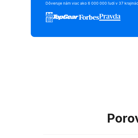
Dôveruje nám viac ako 6 000 000 ľudí v 37 krajiná
Poro