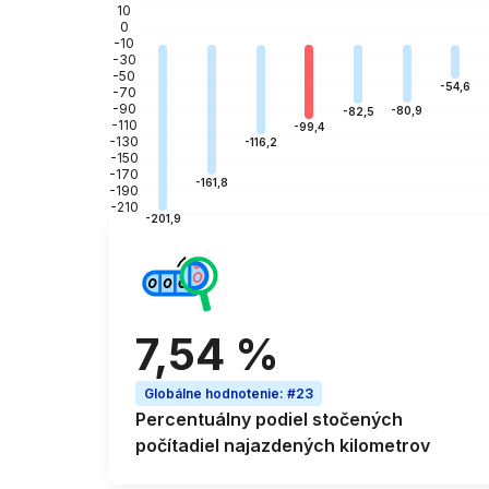
10
0
-10
-30
-50
-54,6
-70
-90
-80,9
-82,5
-110
-99,4
-130
-116,2
-150
-170
-161,8
-190
-210
-201,9
7,54 %
Globálne hodnotenie
:
#23
Percentuálny podiel
stočených
počítadiel najazdených kilometrov