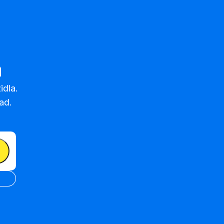
a
dla.

ad.