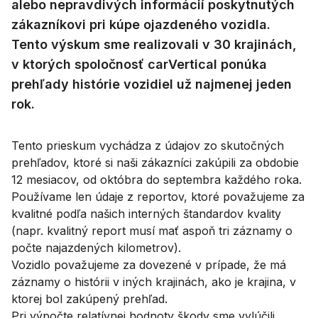
alebo nepravdivých informácií poskytnutých
zákazníkovi pri kúpe ojazdeného vozidla.
Tento výskum sme realizovali v 30 krajinách,
v ktorých spoločnosť carVertical ponúka
prehľady histórie vozidiel už najmenej jeden
rok.
Tento prieskum vychádza z údajov zo skutočných
prehľadov, ktoré si naši zákazníci zakúpili za obdobie
12 mesiacov, od októbra do septembra každého roka.
Používame len údaje z reportov, ktoré považujeme za
kvalitné podľa našich interných štandardov kvality
(napr. kvalitný report musí mať aspoň tri záznamy o
počte najazdených kilometrov).
Vozidlo považujeme za dovezené v prípade, že má
záznamy o histórii v iných krajinách, ako je krajina, v
ktorej bol zakúpený prehľad.
Pri výpočte relatívnej hodnoty škody sme vylúčili