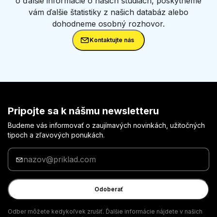
o ďalšie informácie o našich štúdiách, poskytneme
vám ďalšie štatistiky z našich databáz alebo
dohodneme osobný rozhovor.
Kontaktujte nás
Pripojte sa k nášmu newsletteru
Budeme vás informovať o zaujímavých novinkách, užitočných
tipoch a zľavových ponukách.
Zadajte
svoj
e-
mail
Odoberať
Odber môžete kedykoľvek zrušiť. Ďalšie informácie nájdete v našich