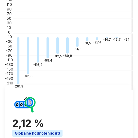
110
90
70
50
30
10
0
-10
-3
-8,1
-13,7
-14,7
-30
-27,4
-31,5
-50
-54,6
-70
-90
-80,9
-82,5
-110
-99,4
-130
-116,2
-150
-170
-161,8
-190
-210
-201,9
2,12 %
Globálne hodnotenie
:
#3