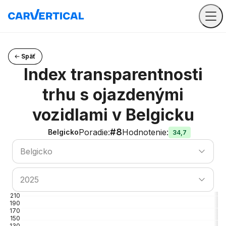
Späť
Index transparentnosti
trhu s ojazdenými
vozidlami v Belgicku
#8
Poradie
:
Hodnotenie
:
Belgicko
34,7
Vyhľadať krajinu
Belgicko
Vyhľadať krajinu
2025
210
190
170
150
130