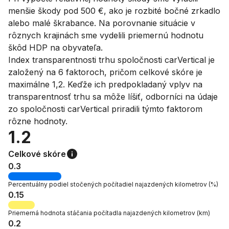
menšie škody pod 500 €, ako je rozbité bočné zrkadlo
alebo malé škrabance. Na porovnanie situácie v
rôznych krajinách sme vydelili priemernú hodnotu
škôd HDP na obyvateľa.
Index transparentnosti trhu spoločnosti carVertical je
založený na 6 faktoroch, pričom celkové skóre je
maximálne 1,2. Keďže ich predpokladaný vplyv na
transparentnosť trhu sa môže líšiť, odborníci na údaje
zo spoločnosti carVertical priradili týmto faktorom
rôzne hodnoty.
1.2
Celkové skóre
0.3
Percentuálny podiel
stočených počítadiel najazdených kilometrov
(%)
0.15
Priemerná
hodnota stáčania počítadla najazdených kilometrov
(km)
0.2