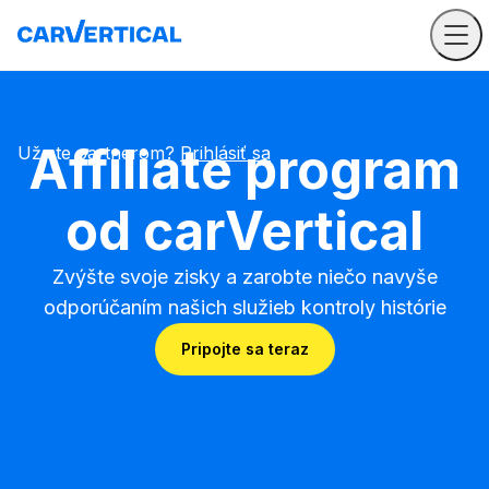
Affiliate program
Už ste partnerom?
Prihlásiť sa
od carVertical
Zvýšte svoje zisky a zarobte niečo navyše
odporúčaním našich služieb kontroly histórie
Pripojte sa teraz