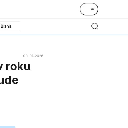
SK
Biznis
08. 01. 2026
v roku
bude