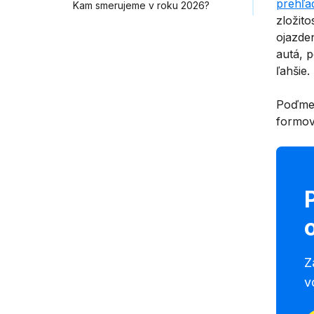
prehľa
Kam smerujeme v roku 2026?
zložito
ojazde
autá, p
ľahšie.
Poďme 
formova
Z
v