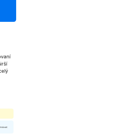
ovaní
irší
celý