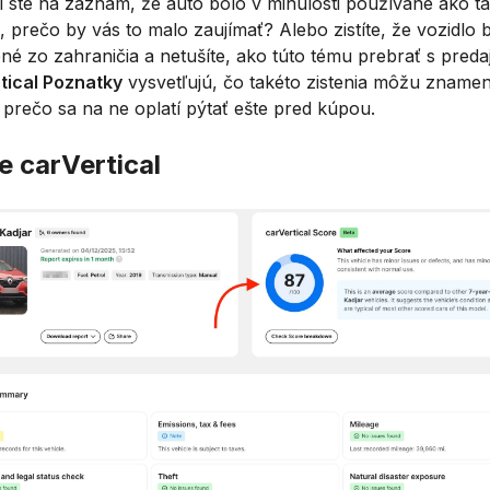
i ste na záznam, že auto bolo v minulosti používané ako ta
, prečo by vás to malo zaujímať? Alebo zistíte, že vozidlo 
né zo zahraničia a netušíte, ako túto tému prebrať s pred
tical Poznatky
vysvetľujú, čo takéto zistenia môžu znamen
 prečo sa na ne oplatí pýtať ešte pred kúpou.
e carVertical