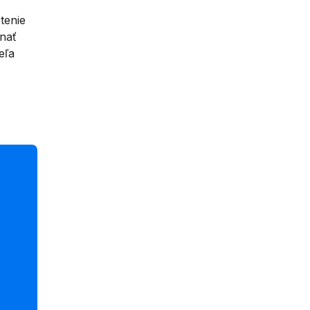
tenie
nať
eľa