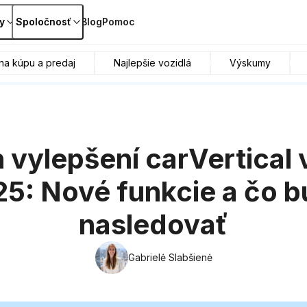
y
Spoločnosť
Blog
Pomoc
na kúpu a predaj
Najlepšie vozidlá
Výskumy
 vylepšení carVertical 
5: Nové funkcie a čo 
nasledovať
Gabrielė Slabšienė