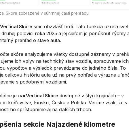
ical Skóre zobrazené v súhrnnej časti prehľadu.
Vertical Skóre
sme obzvlášť hrdí. Táto funkcia uzrela svet
 druhej polovici roka 2025 a jej cieľom je ponúknuť rýchly 
iteľný prehľad o stave auta.
počte skóre analyzujeme všetky dostupné záznamy v prehľ
ujeme ich vplyv na technický stav vozidla, spracúvame ich
u výpočtov a výsledok prevádzame do jedného čísla. To
uje celkovú históriu auta už na prvý pohľad a výrazne uľah
ávanie s podobnými vozidlami.
álne je
carVertical Skóre
dostupné v štyri krajinách – v
om kráľovstve, Fínsku, Česku a Poľsku. Veríme však, že v
osti ho sprístupníme aj na ďalších trhoch.
pšenia sekcie Najazdené kilometre