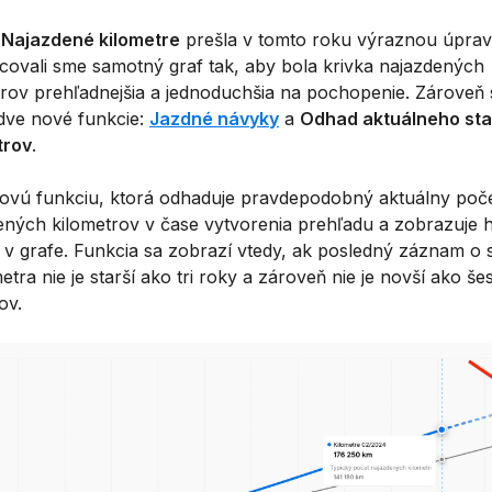
a
Najazdené kilometre
prešla v tomto roku výraznou úprav
covali sme samotný graf tak, aby bola krivka najazdených
trov prehľadnejšia a jednoduchšia na pochopenie. Zároveň
 dve nové funkcie:
Jazdné návyky
a
Odhad aktuálneho st
trov
.
novú funkciu, ktorá odhaduje pravdepodobný aktuálny poč
ených kilometrov v čase vytvorenia prehľadu a zobrazuje 
 v grafe. Funkcia sa zobrazí vtedy, ak posledný záznam o 
tra nie je starší ako tri roky a zároveň nie je novší ako še
ov.