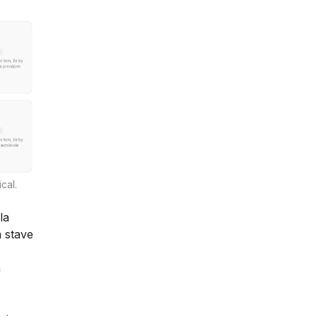
cal.
la
m stave
h