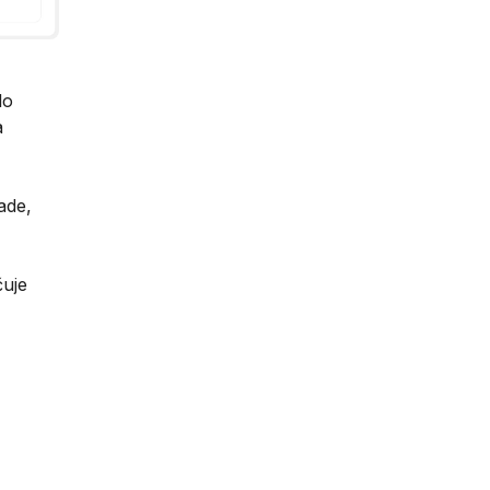
lo
a
ade,
čuje