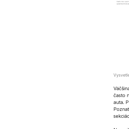
Vysvetl
Väčšin
často n
auta. 
Poznat
sekciá