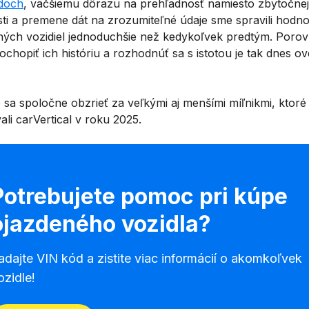
doch
, väčšiemu dôrazu na prehľadnosť namiesto zbytočnej
sti a premene dát na zrozumiteľné údaje sme spravili hodno
ných vozidiel jednoduchšie než kedykoľvek predtým. Porov
ochopiť ich históriu a rozhodnúť sa s istotou je tak dnes ov
sa spoločne obzrieť za veľkými aj menšími míľnikmi, ktoré
li carVertical v roku 2025.
Potrebujete pomoc pri kúpe
ojazdeného vozidla?
adajte VIN kód a zistite viac informácií o akomkoľvek
ozidle!