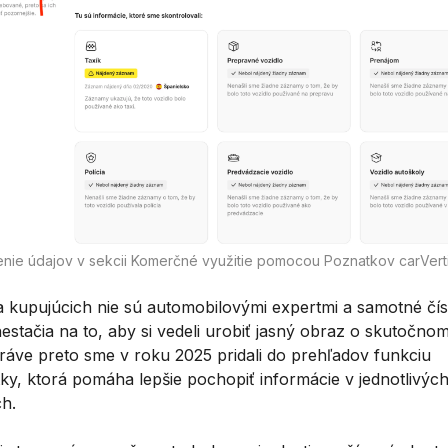
enie údajov v sekcii Komerčné využitie pomocou Poznatkov carVerti
a kupujúcich nie sú automobilovými expertmi a samotné čís
estačia na to, aby si vedeli urobiť jasný obraz o skutočno
Práve preto sme v roku 2025 pridali do prehľadov funkciu
ky, ktorá pomáha lepšie pochopiť informácie v jednotlivýc
ch.