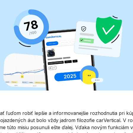
ť ľuďom robiť lepšie a informovanejšie rozhodnutia pri kú
 ojazdených áut bolo vždy jadrom filozofie carVertical. V r
me túto misiu posunuli ešte ďalej. Vďaka novým funkciám v