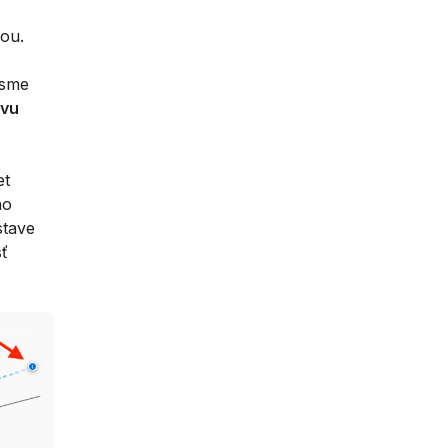
ou.
 sme
avu
et
ho
stave
sť