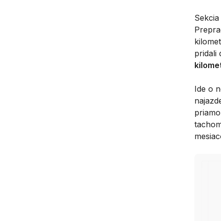
Sekci
Prepra
kilome
pridali
kilome
Ide o 
najazd
priamo
tachome
mesiac