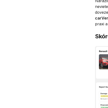
Narazil
neviete
doveze
carVer
praxi a
Skór