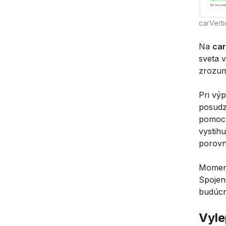
carVert
Na
car
sveta v
zrozum
Pri vý
posudz
pomoco
vystih
porovn
Moment
Spojen
budúcn
Vyle