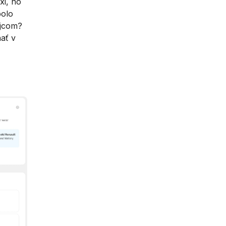
xi, no
bolo
ajcom?
ať v