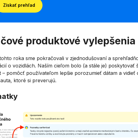
Získať prehľad
čové produktové vylepšenia
tohto roka sme pokračovali v zjednodušovaní a sprehľadň
cií o vozidlách. Naším cieľom bolo (a stále je) poskytovať š
t – pomôcť používateľom lepšie porozumieť dátam a vidieť 
auta, ktoré si preverujú.
natky