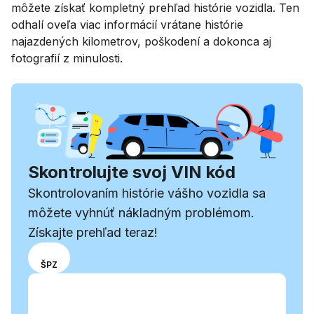
môžete získať kompletný prehľad histórie vozidla. Ten
odhalí oveľa viac informácií vrátane histórie
najazdených kilometrov, poškodení a dokonca aj
fotografií z minulosti.
Skontrolujte svoj VIN kód
Skontrolovaním histórie vášho vozidla sa
môžete vyhnúť nákladným problémom.
Získajte prehľad teraz!
Vyberte
VIN
ŠPZ
spôsob
Zadajte VIN
zadávania
Zadajte
medzi