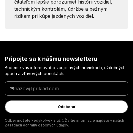
čitateľom lepšie porozumieť histórii vozidiel,
technickým kontrolám, údržbe a bežným
rizikám pri kúpe jazdených vozidiel.
Pripojte sa k nášmu newsletteru
Budeme vás informovať o zaujímavých novinkách, užitočných
tipoch a zľavových ponukách.
Zadajte
svoj
e-
mail
Odoberať
Odber môžete kedykoľvek zrušiť. Ďalšie informácie nájdete v našich
Zásadách ochrany
osobných údajov.