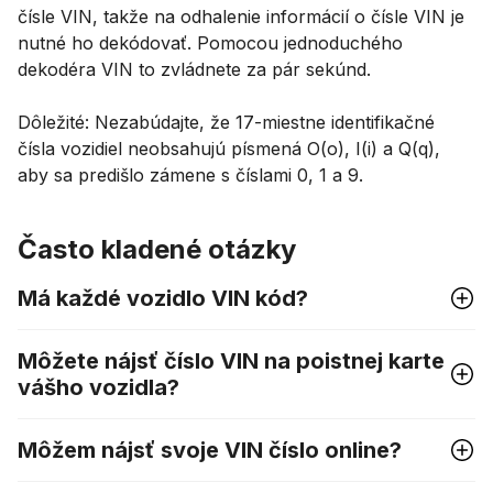
čísle VIN, takže na odhalenie informácií o čísle VIN je
nutné ho dekódovať. Pomocou jednoduchého
dekodéra VIN to zvládnete za pár sekúnd.
Dôležité: Nezabúdajte, že 17-miestne identifikačné
čísla vozidiel neobsahujú písmená O(o), I(i) a Q(q),
aby sa predišlo zámene s číslami 0, 1 a 9.
Často kladené otázky
Má každé vozidlo VIN kód?
Môžete nájsť číslo VIN na poistnej karte
vášho vozidla?
Môžem nájsť svoje VIN číslo online?