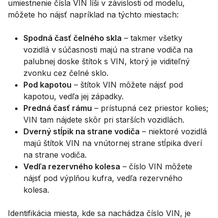
umiestnenie čísla VIN líši v závislosti od modelu,
môžete ho nájsť napríklad na týchto miestach:
Spodná časť čelného skla
– takmer všetky
vozidlá v súčasnosti majú na strane vodiča na
palubnej doske štítok s VIN, ktorý je viditeľný
zvonku cez čelné sklo.
Pod kapotou
– štítok VIN môžete nájsť pod
kapotou, vedľa jej západky.
Predná časť rámu
– prístupná cez priestor kolies;
VIN tam nájdete skôr pri starších vozidlách.
Dverný stĺpik na strane vodiča
– niektoré vozidlá
majú štítok VIN na vnútornej strane stĺpika dverí
na strane vodiča.
Vedľa rezervného kolesa
– číslo VIN môžete
nájsť pod výplňou kufra, vedľa rezervného
kolesa.
Identifikácia miesta, kde sa nachádza číslo VIN, je