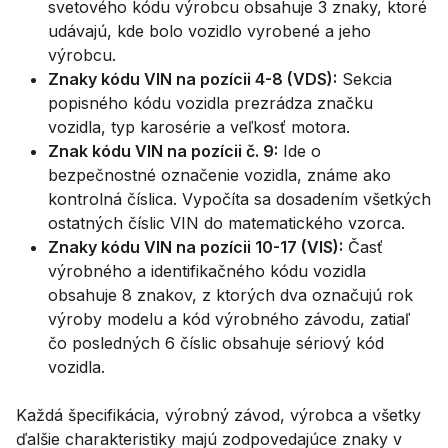
svetového kódu výrobcu obsahuje 3 znaky, ktoré
udávajú, kde bolo vozidlo vyrobené a jeho
výrobcu.
Znaky kódu VIN na pozícii 4-8 (VDS):
Sekcia
popisného kódu vozidla prezrádza značku
vozidla, typ karosérie a veľkosť motora.
Znak kódu VIN na pozícii č. 9:
Ide o
bezpečnostné označenie vozidla, známe ako
kontrolná číslica. Vypočíta sa dosadením všetkých
ostatných číslic VIN do matematického vzorca.
Znaky kódu VIN na pozícii 10-17 (VIS):
Časť
výrobného a identifikačného kódu vozidla
obsahuje 8 znakov, z ktorých dva označujú rok
výroby modelu a kód výrobného závodu, zatiaľ
čo posledných 6 číslic obsahuje sériový kód
vozidla.
Každá špecifikácia, výrobný závod, výrobca a všetky
ďalšie charakteristiky majú zodpovedajúce znaky v