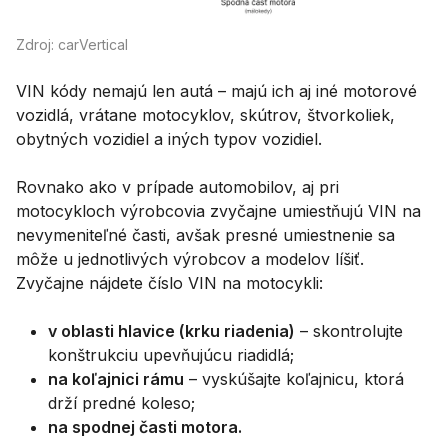
Zdroj: carVertical
VIN kódy nemajú len autá – majú ich aj iné motorové
vozidlá, vrátane motocyklov, skútrov, štvorkoliek,
obytných vozidiel a iných typov vozidiel.
Rovnako ako v prípade automobilov, aj pri
motocykloch výrobcovia zvyčajne umiestňujú VIN na
nevymeniteľné časti, avšak presné umiestnenie sa
môže u jednotlivých výrobcov a modelov líšiť.
Zvyčajne nájdete číslo VIN na motocykli:
v oblasti hlavice (krku riadenia)
– skontrolujte
konštrukciu upevňujúcu riadidlá;
na koľajnici rámu
– vyskúšajte koľajnicu, ktorá
drží predné koleso;
na spodnej časti motora.