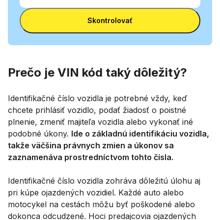
VIN
kódom VIN
Zadajte VIN
a
Skontrolovať
poznávacou
značkou
Prečo je VIN kód taký dôležitý?
Identifikačné číslo vozidla je potrebné vždy, keď
chcete prihlásiť vozidlo, podať žiadosť o poistné
plnenie, zmeniť majiteľa vozidla alebo vykonať iné
podobné úkony.
Ide o základnú identifikáciu vozidla,
takže väčšina právnych zmien a úkonov sa
zaznamenáva prostredníctvom tohto čísla.
Identifikačné číslo vozidla zohráva dôležitú úlohu aj
pri kúpe ojazdených vozidiel. Každé auto alebo
motocykel na cestách môžu byť poškodené alebo
dokonca odcudzené. Hoci predajcovia ojazdených