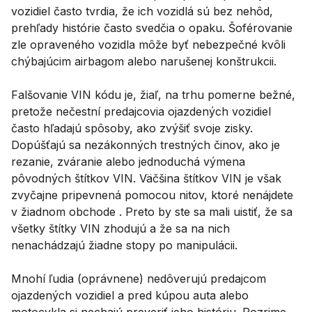
vozidiel často tvrdia, že ich vozidlá sú bez nehôd,
prehľady histórie často svedčia o opaku. Šoférovanie
zle opraveného vozidla môže byť nebezpečné kvôli
chýbajúcim airbagom alebo narušenej konštrukcii.
Falšovanie VIN kódu je, žiaľ, na trhu pomerne bežné,
pretože nečestní predajcovia ojazdených vozidiel
často hľadajú spôsoby, ako zvýšiť svoje zisky.
Dopúšťajú sa nezákonných trestných činov, ako je
rezanie, zváranie alebo jednoduchá výmena
pôvodných štítkov VIN. Väčšina štítkov VIN je však
zvyčajne pripevnená pomocou nitov, ktoré nenájdete
v žiadnom obchode . Preto by ste sa mali uistiť, že sa
všetky štítky VIN zhodujú a že sa na nich
nenachádzajú žiadne stopy po manipulácii.
Mnohí ľudia (oprávnene) nedôverujú predajcom
ojazdených vozidiel a pred kúpou auta alebo
motocykla si nechajú preveriť jeho históriu. Pozrime