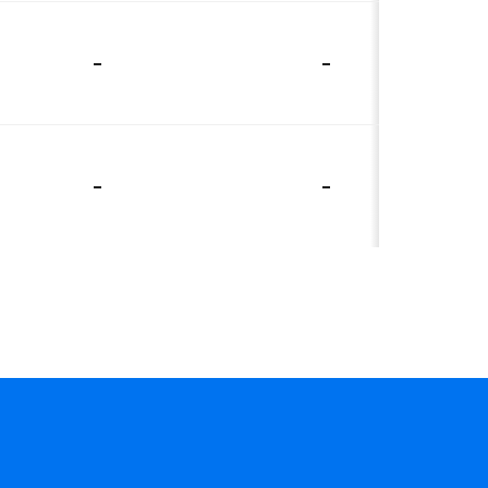
-
-
-
-