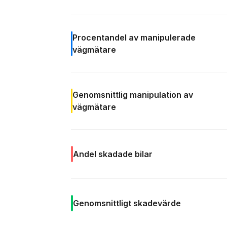
Procentandel av
manipulerade
vägmätare
Genomsnittlig manipulation av
vägmätare
Andel
skadade bilar
Genomsnittligt
skadevärde