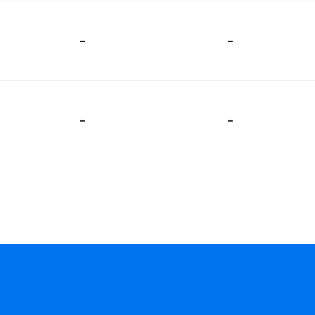
-
-
-
-