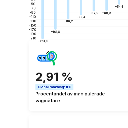
-50
−54,6
-70
-90
−80,9
−82,5
-110
−99,4
-130
−116,2
-150
-170
−161,8
-190
-210
−201,9
2,91 %
Global rankning
:
#11
Procentandel av
manipulerade
vägmätare