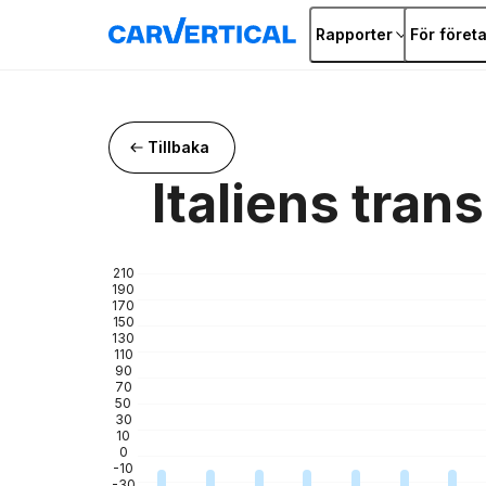
Rapporter
För föret
Tillbaka
Italiens tran
210
190
170
150
130
110
90
70
50
30
10
0
-10
-30