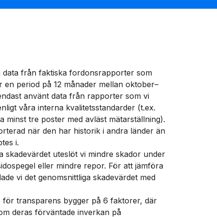
 data från faktiska fordonsrapporter som
r en period på 12 månader mellan oktober–
endast använt data från rapporter som vi
nligt våra interna kvalitetsstandarder (t.ex.
a minst tre poster med avläst mätarställning).
orterad när den har historik i andra länder än
tes i.
va skadevärdet uteslöt vi mindre skador under
dospegel eller mindre repor. För att jämföra
delade vi det genomsnittliga skadevärdet med
 för transparens bygger på 6 faktorer, där
som deras förväntade inverkan på