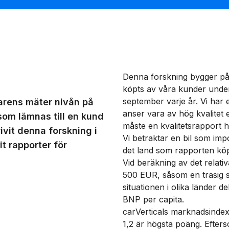
Denna forskning bygger på
köpts av våra kunder unde
september varje år. Vi har 
arens mäter nivån på
anser vara av hög kvalitet e
 som lämnas till en kund
måste en kvalitetsrapport h
ivit denna forskning i
Vi betraktar en bil som imp
it rapporter för
det land som rapporten köp
Vid beräkning av det relati
500 EUR, såsom en trasig si
situationen i olika länder 
BNP per capita.
carVerticals marknadsindex
1,2 är högsta poäng. Efter