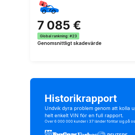
7 085 €
Global rankning
:
#23
Genomsnittligt
skadevärde
Historikrapport
Undvik dyra problem genom att kolla up
helt enkelt VIN för en full rapport.
Över 6 000 000 kunder i 37 länder förlitar sig på o