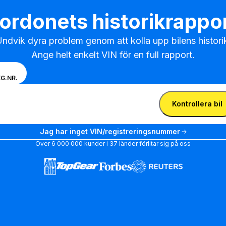
ordonets historikrappo
ndvik dyra problem genom att kolla upp bilens historik
Ange helt enkelt VIN för en full rapport.
 om du vill ange
N
G.NR.
-nummer eller
 VIN
istreringsnummer.
Ange
Kontrollera bil
VIN
Ange VIN
Jag har inget VIN/registreringsnummer
Över 6 000 000 kunder i 37 länder förlitar sig på oss