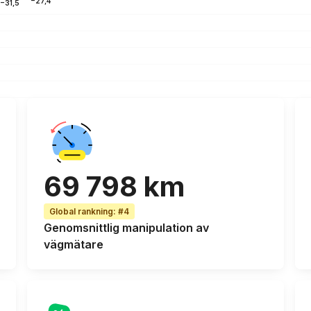
−27,4
−31,5
69 798 km
Global rankning
:
#4
Genomsnittlig manipulation av
vägmätare