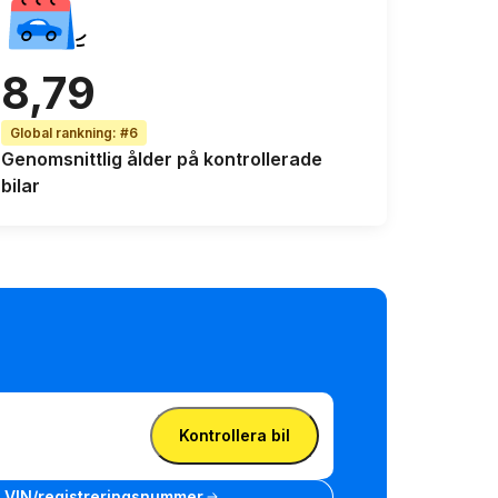
8,79
Global rankning
:
#6
Genomsnittlig ålder
på kontrollerade
bilar
Kontrollera bil
t VIN/registreringsnummer