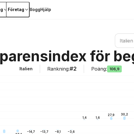
ag
Företag
Blogg
Hjälp
Sök land
Italien
sparensindex för b
#2
Rankning
:
Poäng
:
Italien
106,9
30,2
27,9
1,6
1,4
−3,6
−8,1
−13,7
−14,7