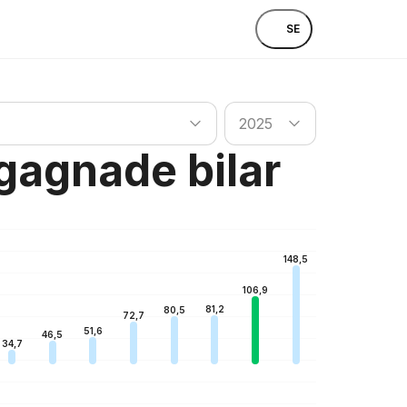
SE
Sök land
2025
egagnade bilar
148,5
106,9
81,2
80,5
72,7
51,6
46,5
34,7