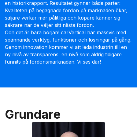
en historikrapport. Resultatet gynnar båda parter:
Kvaliteten på begagnade fordon på marknaden ökar,
säljare verkar mer pålitliga och köpare känner sig
säkrare när de väljer sitt nästa fordon.
Och det är bara början! carVertical har massvis med
spännande verktyg, funktioner och lösningar på gång.
Genom innovation kommer vi att leda industrin till en
ny nivå av transparens, en nivå som aldrig tidigare
funnits på fordonsmarknaden. Vi ses där!
Grundare