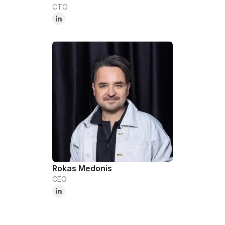
CTO
Rokas Medonis
CEO