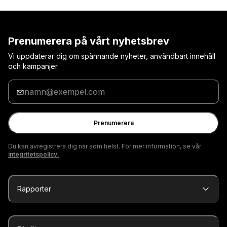
Prenumerera på vårt nyhetsbrev
Vi uppdaterar dig om spännande nyheter, användbart innehåll
och kampanjer.
Ange
din
e-
postadress
Prenumerera
Du kan avregistrera dig när som helst. För mer information, se vår
integritetspolicy.
Rapporter