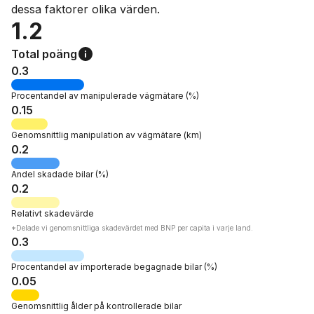
dessa faktorer olika värden.
1.2
Total poäng
0.3
Procentandel av
manipulerade vägmätare
(%)
0.15
Genomsnittlig manipulation av vägmätare
(km)
0.2
Andel
skadade bilar
(%)
0.2
Relativt
skadevärde
*Delade vi genomsnittliga skadevärdet med BNP per capita i varje land.
0.3
Procentandel av
importerade begagnade bilar
(%)
0.05
Genomsnittlig ålder
på kontrollerade bilar