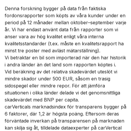
Denna forskning bygger på data från faktiska
fordonsrapporter som köpts av våra kunder under en
period på 12 månader mellan oktober–september varje
år. Vi har endast använt data från rapporter som vi
anser vara av hög kvalitet enligt våra interna
kvalitetsstandarder (t.ex. måste en kvalitetsrapport ha
minst tre poster med avläst mätarställning).
Vi betraktar en bil som importerad när den har historik
i andra länder än det land som rapporten köptes i.
Vid beräkning av det relativa skadevärdet uteslöt vi
mindre skador under 500 EUR, såsom en trasig
sidospegel eller mindre repor. För att jämföra
situationen i olika länder delade vi det genomsnittliga
skadevärdet med BNP per capita.
carVerticals marknadsindex för transparens bygger på
6 faktorer, där 1,2 är högsta poäng. Eftersom deras
förväntade inverkan på transparensen på marknaden
kan skilja sig åt, tilldelade dataexperter på carVertical