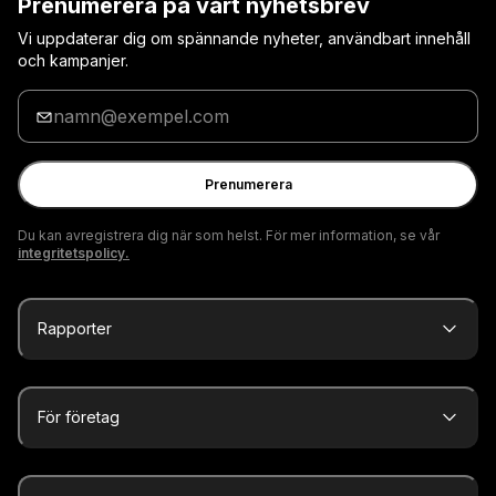
Prenumerera på vårt nyhetsbrev
Vi uppdaterar dig om spännande nyheter, användbart innehåll
och kampanjer.
Ange
din
e-
postadress
Prenumerera
Du kan avregistrera dig när som helst. För mer information, se vår
integritetspolicy.
Rapporter
För företag