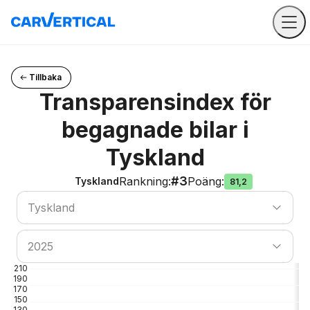
Tillbaka
Transparensindex för
begagnade bilar i
Tyskland
#3
Rankning
:
Poäng
:
Tyskland
81,2
Sök land
Tyskland
Sök land
2025
210
190
170
150
130