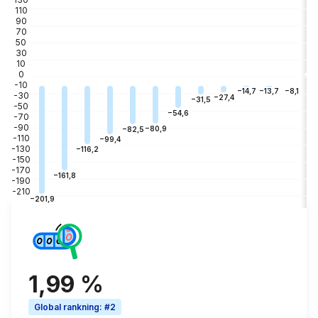
110
90
70
50
30
10
0
-10
−3
−8,1
−13,7
−14,7
-30
−27,4
−31,5
-50
−54,6
-70
-90
−80,9
−82,5
-110
−99,4
-130
−116,2
-150
-170
−161,8
-190
-210
−201,9
1,99 %
Global rankning
:
#2