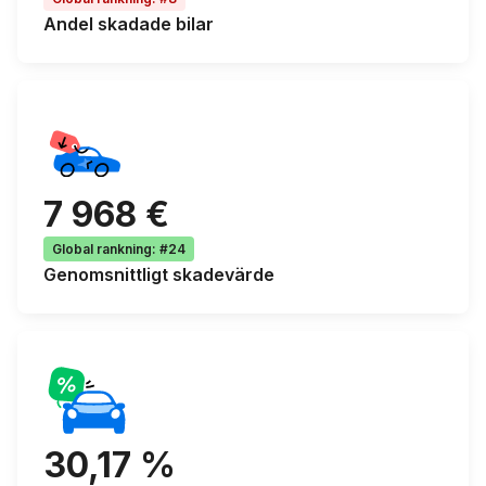
Andel
skadade bilar
7 968 €
Global rankning
:
#24
Genomsnittligt
skadevärde
30,17 %