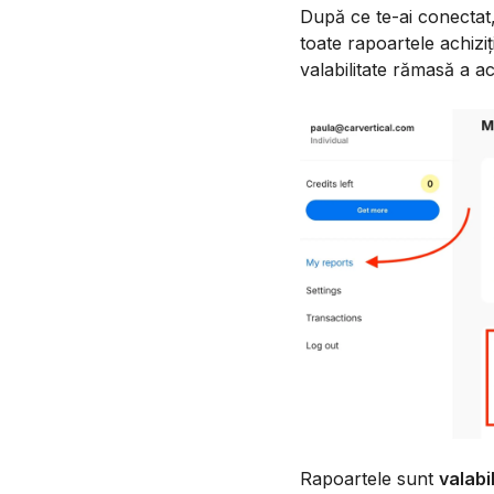
După ce te-ai conectat
toate rapoartele achiziț
valabilitate rămasă a a
Rapoartele sunt
valabi