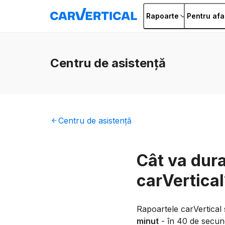
Rapoarte
Pentru afa
Centru
de asistență
Centru
de asistență
Cât va dur
carVertical
Rapoartele carVertical
minut
- în 40 de secund