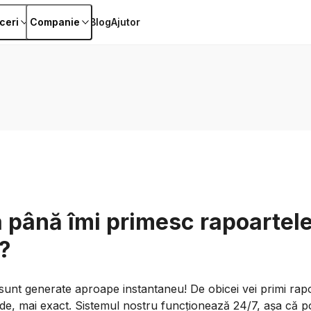
ceri
Companie
Blog
Ajutor
a până îmi primesc rapoartel
?
 sunt generate aproape instantaneu! De obicei vei primi rap
e, mai exact. Sistemul nostru funcționează 24/7, așa că po