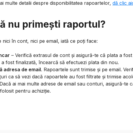
i multe detalii despre disponibilitatea rapoartelor,
dă clic ai
ă nu primești raportul?
ici în cont, nici pe email, iată ce poți face:
ancar
– Verifică extrasul de cont și asigură-te că plata a fos
a fost finalizată, încearcă să efectuezi plata din nou.
tă adresa de email
. Rapoartele sunt trimise și pe email. Ver
ri ca să vezi dacă rapoartele au fost filtrate și trimise acol
 Dacă ai mai multe adrese de email sau conturi, asigură-te că
folosit pentru achiziție.