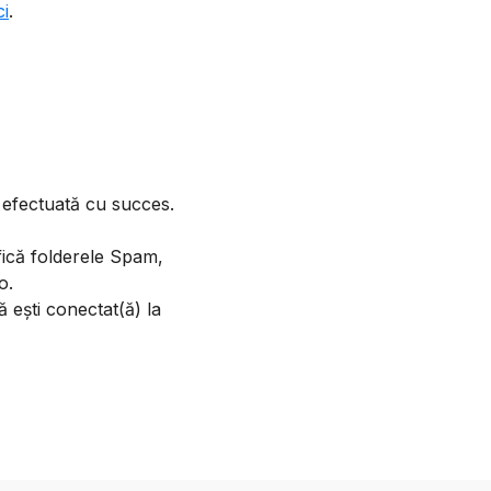
ci
.
t efectuată cu succes.
ifică folderele Spam,
o.
 ești conectat(ă) la