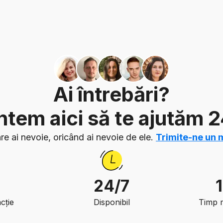
Ai întrebări?
tem aici să te ajutăm 
re ai nevoie, oricând ai nevoie de ele.
Trimite-ne un 
24/7
cție
Disponibil
Timp 