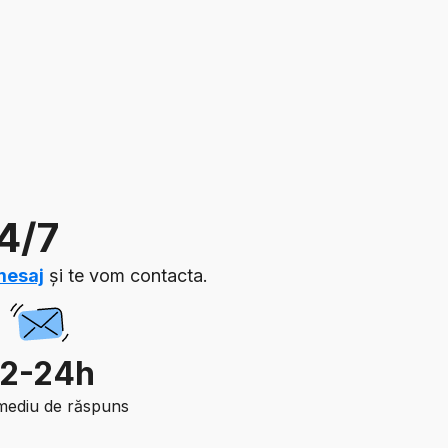
24/7
mesaj
și te vom contacta.
12-24h
mediu de răspuns