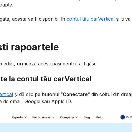
oapte.
ata, acesta va fi disponibil în
contul tău carVertical
și-ți va
ti rapoartele
mediat, urmează acești pași pentru a-l găsi:
e la contul tău carVertical
ertical
și dă clic pe butonul ”
Conectare
” din colțul din drea
a de email, Google sau Apple ID.