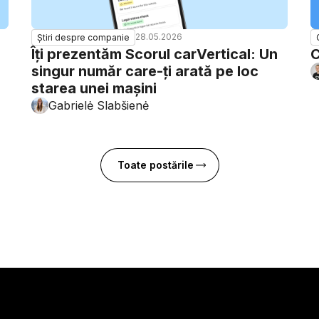
28.05.2026
Știri despre companie
Îți prezentăm Scorul carVertical: Un
C
singur număr care-ți arată pe loc
starea unei mașini
Gabrielė Slabšienė
Toate postările