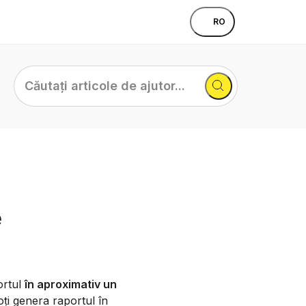
RO
Căutați
articole
de
ajutor...
e
ortul
în aproximativ un
ți genera raportul în