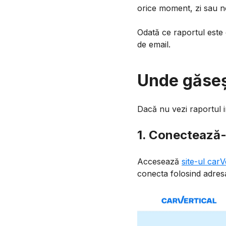
orice moment, zi sau n
Odată ce raportul este g
de email.
Unde găseș
Dacă nu vezi raportul i
1. Conectează-t
Accesează
site-ul carV
conecta folosind adres