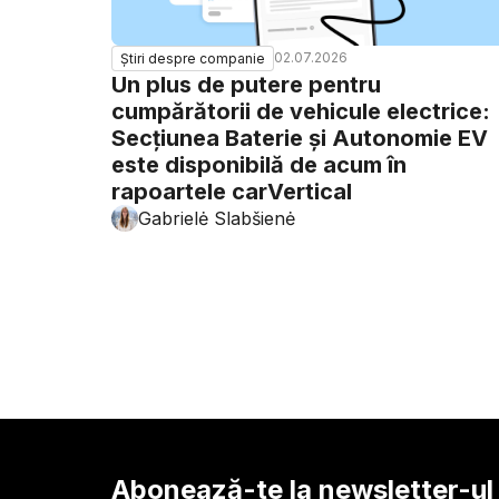
02.07.2026
Știri despre companie
Un plus de putere pentru
cumpărătorii de vehicule electrice:
Secțiunea Baterie și Autonomie EV
este disponibilă de acum în
rapoartele carVertical
Gabrielė Slabšienė
Abonează-te la newsletter-ul