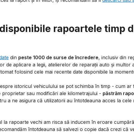
cces la raport și în viitor, îți recomandăm să îl
descarci sau s
disponibile rapoartele timp 
date
din
peste 1000 de surse de încredere
, inclusiv din re
r de aplicare a legii, atelierelor de reparații auto și multor a
tomat folosind cele mai recente date disponibile la momentu
spre istoricul vehiculului se pot schimba în timp - cum ar fi
 proprietar sau modificări ale kilometrajului -
păstrăm rapoa
ru a ne asigura că utilizatorii au întotdeauna acces la cele 
 la rapoarte vechi am risca să inducem în eroare cumpărăto
 recomandăm întotdeauna să salvezi o copie dacă crezi că v