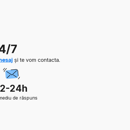
24/7
mesaj
și te vom contacta.
12-24h
mediu de răspuns