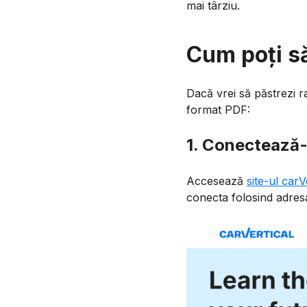
mai târziu.
Cum poți să
Dacă vrei să păstrezi r
format PDF:
1. Conectează-t
Accesează
site-ul carV
conecta folosind adres