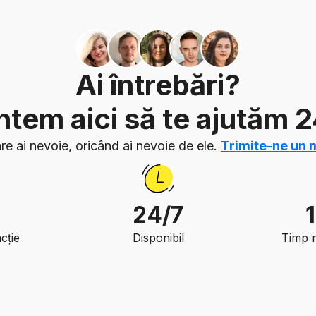
Ai întrebări?
tem aici să te ajutăm 
re ai nevoie, oricând ai nevoie de ele.
Trimite-ne un 
24/7
cție
Disponibil
Timp 