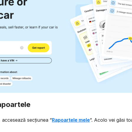
apoartele
, accesează secțiunea ”
Rapoartele mele
”. Acolo vei găsi t