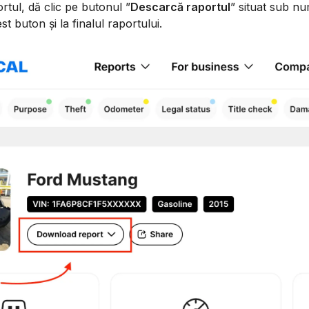
tul, dă clic pe butonul ”
Descarcă raportul
” situat sub nu
st buton și la finalul raportului.