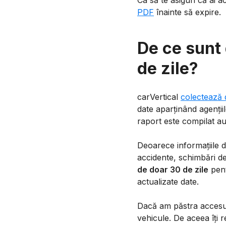
Ca să te asiguri că ai a
PDF
înainte să expire.
De ce sunt 
de zile?
carVertical
colectează 
date aparținând agențiilo
raport este compilat au
Deoarece informațiile de
accidente, schimbări de
de doar 30 de zile
pent
actualizate date.
Dacă am păstra accesul
vehicule. De aceea îți