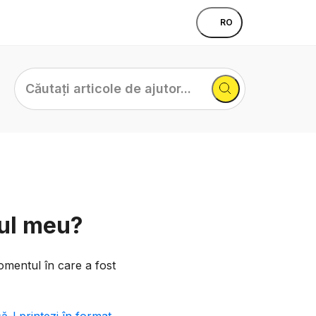
RO
Căutați
articole
de
ajutor...
tul meu?
omentul în care a fost