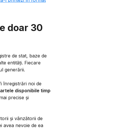
ă-l printezi în format
de doar 30
gistre de stat, baze de
lte entități. Fiecare
l generării.
 înregistrări noi de
rtele disponibile timp
mai precise și
rii și vânzătorii de
ei avea nevoie de ea