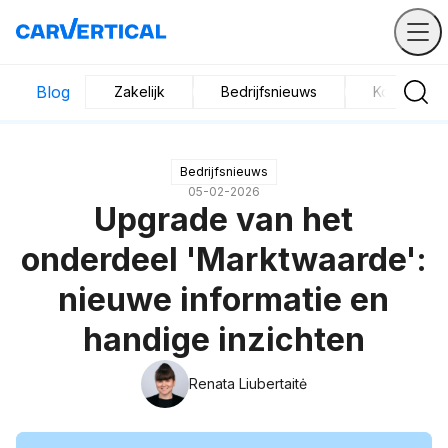
Blog
Zakelijk
Bedrijfsnieuws
Koop en ve
Bedrijfsnieuws
05-02-2026
Upgrade van het
onderdeel 'Marktwaarde':
nieuwe informatie en
handige inzichten
Renata Liubertaitė