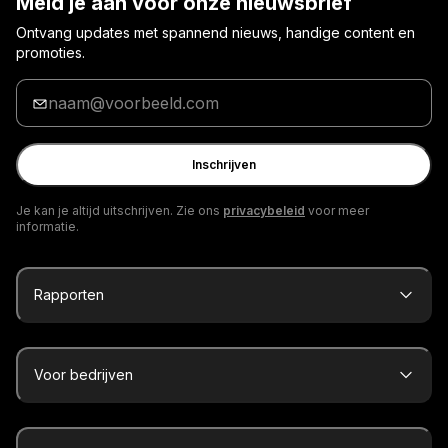
Meld je aan voor onze nieuwsbrief
Ontvang updates met spannend nieuws, handige content en
promoties.
Voer
je
e-
mailadres
Inschrijven
in
Je kan je altijd uitschrijven. Zie ons
privacybeleid
voor meer
informatie.
Rapporten
Voor bedrijven