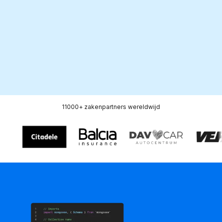
5 000+
38
Speciale PR-mediabericht
Markten
per jaar
11000+ zaken
partners
wereldwijd