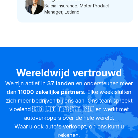
Balcia Insurance, Motor Product
Manager, Letland
Wereldwijd vertrouwd
We zijn actief in
37
landen
en ondersteunen meer
dan
11000
zakelijke partners
. Elke week sluiten
zich meer bedrijven bij ons aan. Ons team spreekt
vloeiend 🇬🇧 🇱🇹 🇫🇷 🇮🇹 🇵🇱 en werkt met
autoverkopers over de hele wereld.
Waar u ook auto's verkoopt, op ons kunt u
rekenen.