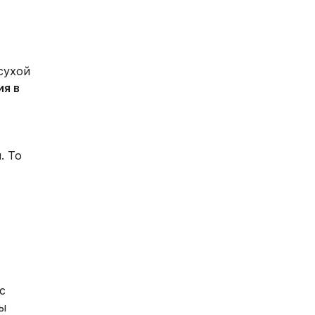
сухой
ия в
. То
с
ы