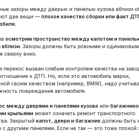
ные зазоры между дверью и панелью кузова вблизи о
ают две вещи —
плохое качество сборки или факт ДТ
обиля.
ла
осмотрим пространство между капотом и панель
а вблизи
. Зазоры должны быть ровными и одинаковым
 сверху вниз.
 перекос вызван слабым контролем качества на заво
отношения к ДТП. Но, если это автомобиль марки,
тной своим качеством (например, BMW), надо учитыв
жность повреждения автомобиля.
ос между дверями и панелями кузова
или
багажнико
ми крыльями
может означать ремонт транспортного
тва. Закрытый
капот, двери и багажник
должны быть 
 с другими панелями. Если не так — это тоже плохой 