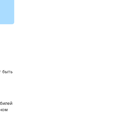
т быть
обилей
сном