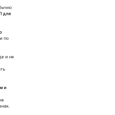
бычно
П для
ю
и по
де и не
ать
м и
на
знак.