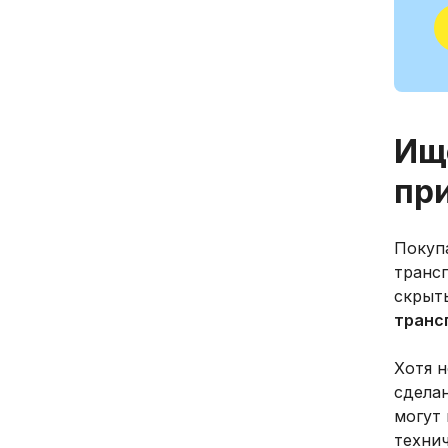
Ищ
пр
Покупа
транс
скрыт
транс
Хотя 
сдела
могут 
техни