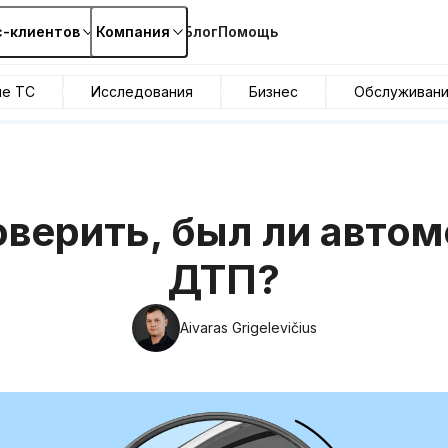
с-клиентов
Компания
Блог
Помощь
ие ТС
Исследования
Бизнес
Обслуживан
оверить, был ли автом
ДТП?
Aivaras Grigelevičius