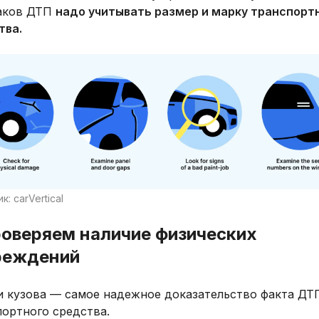
аков ДТП
надо учитывать размер и марку транспорт
тва.
к: carVertical
роверяем наличие физических
реждений
и кузова — самое надежное доказательство факта ДТ
портного средства.