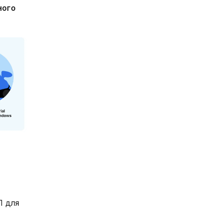
ного
П для