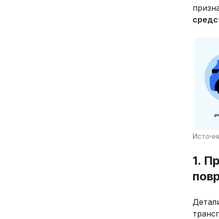
призн
средс
Источни
1. П
пов
Детал
транс