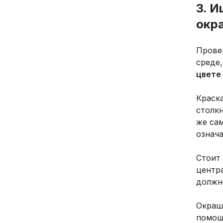
3. 
окр
Прове
среде
цвете
Краск
столк
же са
означ
Стоит
центра
должно
Окраш
помощ