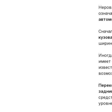
Неров
означ
автом
Снача
кузов
ширине
Иногда
имеет 
извес
возмо
Перек
задни
средс
уровне