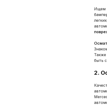
Ищем 
бампе
легки
автом
повре
Осмат
Знаком
Также
быть 
2. О
Качес
автомо
Merce
автом