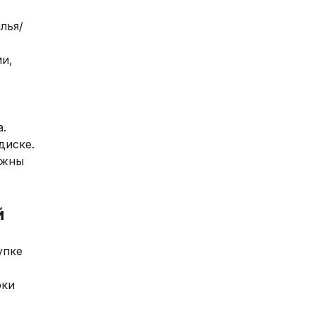
лья/
и,
.
диске.
лжны
й
упке
рки