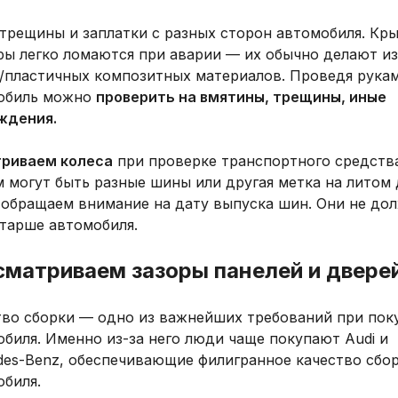
трещины и заплатки с разных сторон автомобиля. Кры
ры легко ломаются при аварии — их обычно делают из
х/пластичных композитных материалов. Проведя рукам
обиль можно
проверить на вмятины, трещины, иные
ждения.
риваем колеса
при проверке транспортного средства
 могут быть разные шины или другая метка на литом 
 обращаем внимание на дату выпуска шин. Они не до
старше автомобиля.
сматриваем зазоры панелей и двере
тво сборки — одно из важнейших требований при пок
биля. Именно из-за него люди чаще покупают Audi и
des-Benz, обеспечивающие филигранное качество сбо
обиля.