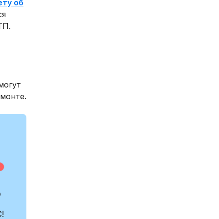
ету об
ся
ТП.
могут
емонте.
?
!