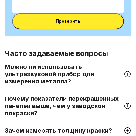
Ввести
между
VIN-
номером
Ввести VIN-код
код
VIN и
Проверить
номерным
знаком
Часто задаваемые вопросы
Можно ли использовать
ультразвуковой прибор для
измерения металла?
Почему показатели перекрашенных
панелей выше, чем у заводской
покраски?
Зачем измерять толщину краски?