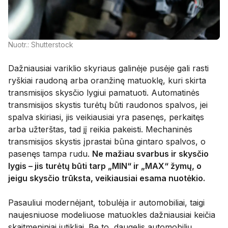
Nuotr.: Shutterstock
Dažniausiai variklio skyriaus galinėje pusėje gali rasti
ryškiai raudoną arba oranžinę matuoklę, kuri skirta
transmisijos skysčio lygiui pamatuoti. Automatinės
transmisijos skystis turėtų būti raudonos spalvos, jei
spalva skiriasi, jis veikiausiai yra pasenęs, perkaitęs
arba užterštas, tad jį reikia pakeisti. Mechaninės
transmisijos skystis įprastai būna gintaro spalvos, o
pasenęs tampa rudu.
Ne mažiau svarbus ir skysčio
lygis – jis turėtų būti tarp „MIN“ ir „MAX“ žymų, o
jeigu skysčio trūksta, veikiausiai esama nuotėkio.
Pasauliui modernėjant, tobulėja ir automobiliai, taigi
naujesniuose modeliuose matuokles dažniausiai keičia
skaitmeniniai jutikliai. Be to, daugelis automobilių