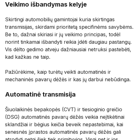
Veikimo išbandymas kelyje
Skirtingi automobilių gamintojai kuria skirtingas
transmisijas, skirdami prioritetą specifinėms savybėms.
Be to, dažnai skiriasi ir jų veikimo principas, todėl
norint tinkamai išbandyti reikia įdėti daugiau pastangų.
Vis dėlto gedimo atveju dažniausiai netruksi pastebėti,
kad kažkas ne taip.
Pažiūrėkime, kaip turėtų veikti automatinės ir
mechaninės pavarų dėžės ir kas jų darbui nebūdinga.
Automatinė transmisija
Šiuolaikinės bepakopės (CVT) ir tiesioginio greičio
(DSG) automatinės pavarų dėžės veikia neįtikėtinai
sklandžiai ir bėgius keičia beveik nepastebimai, kai
senesnės įprastos automatinės pavarų dėžės gali
atrodyti netgi šiek tiek primityvios. Visgi net ir jos