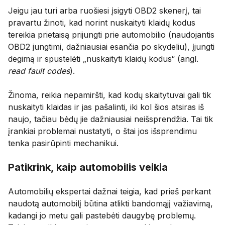
Jeigu jau turi arba ruošiesi įsigyti OBD2 skenerį, tai
pravartu žinoti, kad norint nuskaityti klaidų kodus
tereikia prietaisą prijungti prie automobilio (naudojantis
OBD2 jungtimi, dažniausiai esančia po skydeliu), įjungti
degimą ir spustelėti „nuskaityti klaidų kodus“ (angl.
read fault codes
).
Žinoma, reikia nepamiršti, kad kodų skaitytuvai gali tik
nuskaityti klaidas ir jas pašalinti, iki kol šios atsiras iš
naujo, tačiau bėdų jie dažniausiai neišsprendžia. Tai tik
įrankiai problemai nustatyti, o štai jos išsprendimu
tenka pasirūpinti mechanikui.
Patikrink, kaip automobilis veikia
Automobilių ekspertai dažnai teigia, kad prieš perkant
naudotą automobilį būtina atlikti bandomąjį važiavimą,
kadangi jo metu gali pastebėti daugybę problemų.