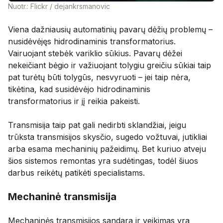
Nuotr.: Flickr / dejankrsmanovic
Viena dažniausių automatinių pavarų dėžių problemų –
nusidėvėjęs hidrodinaminis transformatorius.
Vairuojant stebėk variklio sūkius. Pavarų dėžei
nekeičiant bėgio ir važiuojant tolygiu greičiu sūkiai taip
pat turėtų būti tolygūs, nesvyruoti – jei taip nėra,
tikėtina, kad susidėvėjo hidrodinaminis
transformatorius ir jį reikia pakeisti.
Transmisija taip pat gali nedirbti sklandžiai, jeigu
trūksta transmisijos skysčio, sugedo vožtuvai, jutikliai
arba esama mechaninių pažeidimų. Bet kuriuo atveju
šios sistemos remontas yra sudėtingas, todėl šiuos
darbus reikėtų patikėti specialistams.
Mechaninė transmisija
Mechaninės transmisijos sandara ir veikimas yra