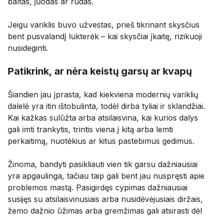
baltas, juodas ar rudas.
Jeigu variklis buvo užvestas, prieš tikrinant skysčius
bent pusvalandį lukterėk – kai skysčiai įkaitę, rizikuoji
nusideginti.
Patikrink, ar nėra keistų garsų ar kvapų
Šiandien jau įprasta, kad kiekviena modernių variklių
dalelė yra itin ištobulinta, todėl dirba tyliai ir sklandžiai.
Kai kažkas sulūžta arba atsilaisvina, kai kurios dalys
gali imti trankytis, trintis viena į kitą arba lemti
perkaitimą, nuotėkius ar kitus pastebimus gedimus.
Žinoma, bandyti pasikliauti vien tik garsu dažniausiai
yra apgaulinga, tačiau taip gali bent jau nuspręsti apie
problemos mastą. Pasigirdęs cypimas dažniausiai
susijęs su atsilaisvinusiais arba nusidėvėjusiais diržais,
žemo dažnio ūžimas arba gremžimas gali atsirasti dėl