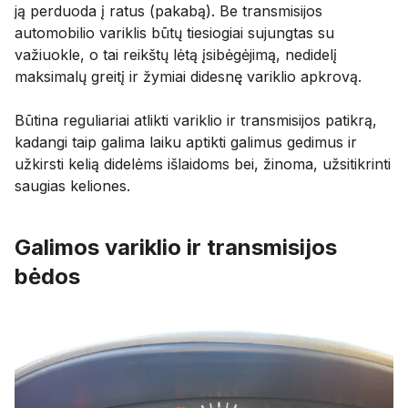
ją perduoda į ratus (pakabą). Be transmisijos
automobilio variklis būtų tiesiogiai sujungtas su
važiuokle, o tai reikštų lėtą įsibėgėjimą, nedidelį
maksimalų greitį ir žymiai didesnę variklio apkrovą.
Būtina reguliariai atlikti variklio ir transmisijos patikrą,
kadangi taip galima laiku aptikti galimus gedimus ir
užkirsti kelią didelėms išlaidoms bei, žinoma, užsitikrinti
saugias keliones.
Galimos variklio ir transmisijos
bėdos