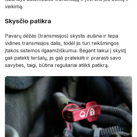
veikimą.
Skysčio patikra
Pavarų dėžės (transmisijos) skystis aušina ir tepa
vidines transmisijos dalis, todėl jis turi reikšmingos
įtakos sistemos ilgaamžiškumui. Bėgant laikui į skystį
gali patekti teršalų, jis gali pratekėti ir prarasti savo
savybes, taigi, būtina reguliariai atlikti patikrą.