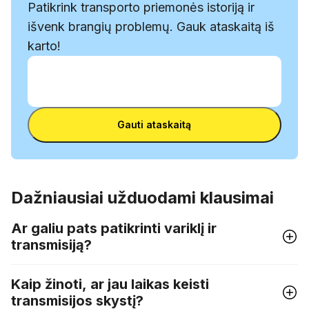
Patikrink transporto priemonės istoriją ir
išvenk brangių problemų. Gauk ataskaitą iš
karto!
Įvesk VIN
Įvesk
VIN
Įvesk VIN
Gauti ataskaitą
Dažniausiai užduodami klausimai
Ar galiu pats patikrinti variklį ir
transmisiją?
Kaip žinoti, ar jau laikas keisti
transmisijos skystį?