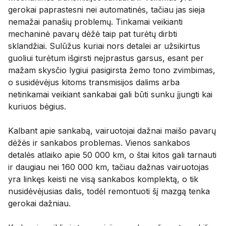
gerokai paprastesni nei automatinės, tačiau jas sieja
nemažai panašių problemų. Tinkamai veikianti
mechaninė pavarų dėžė taip pat turėtų dirbti
sklandžiai. Sulūžus kuriai nors detalei ar užsikirtus
guoliui turėtum išgirsti neįprastus garsus, esant per
mažam skysčio lygiui pasigirsta žemo tono zvimbimas,
o susidėvėjus kitoms transmisijos dalims arba
netinkamai veikiant sankabai gali būti sunku įjungti kai
kuriuos bėgius.
Kalbant apie sankabą, vairuotojai dažnai maišo pavarų
dėžės ir sankabos problemas. Vienos sankabos
detalės atlaiko apie 50 000 km, o štai kitos gali tarnauti
ir daugiau nei 160 000 km, tačiau dažnas vairuotojas
yra linkęs keisti ne visą sankabos komplektą, o tik
nusidėvėjusias dalis, todėl remontuoti šį mazgą tenka
gerokai dažniau.