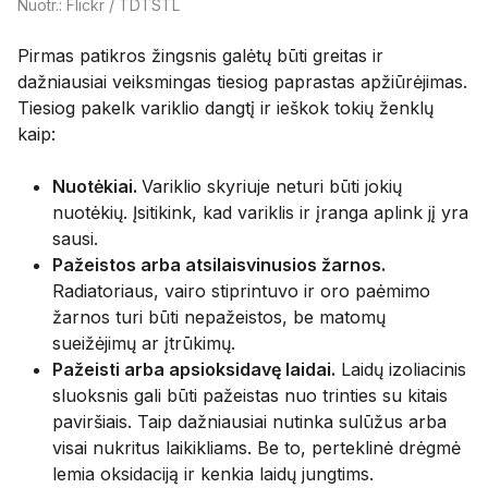
Nuotr.: Flickr / TDTSTL
Pirmas patikros žingsnis galėtų būti greitas ir
dažniausiai veiksmingas tiesiog paprastas apžiūrėjimas.
Tiesiog pakelk variklio dangtį ir ieškok tokių ženklų
kaip:
Nuotėkiai.
Variklio skyriuje neturi būti jokių
nuotėkių. Įsitikink, kad variklis ir įranga aplink jį yra
sausi.
Pažeistos arba atsilaisvinusios žarnos.
Radiatoriaus, vairo stiprintuvo ir oro paėmimo
žarnos turi būti nepažeistos, be matomų
sueižėjimų ar įtrūkimų.
Pažeisti arba apsioksidavę laidai.
Laidų izoliacinis
sluoksnis gali būti pažeistas nuo trinties su kitais
paviršiais. Taip dažniausiai nutinka sulūžus arba
visai nukritus laikikliams. Be to, perteklinė drėgmė
lemia oksidaciją ir kenkia laidų jungtims.