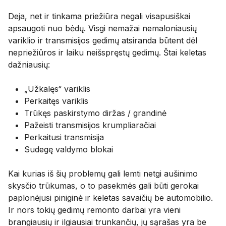
Deja, net ir tinkama priežiūra negali visapusiškai
apsaugoti nuo bėdų. Visgi nemažai nemaloniausių
variklio ir transmisijos gedimų atsiranda būtent dėl
nepriežiūros ir laiku neišspręstų gedimų. Štai keletas
dažniausių:
„Užkalęs“ variklis
Perkaitęs variklis
Trūkęs paskirstymo diržas / grandinė
Pažeisti transmisijos krumpliaračiai
Perkaitusi transmisija
Sudegę valdymo blokai
Kai kurias iš šių problemų gali lemti netgi aušinimo
skysčio trūkumas, o to pasekmės gali būti gerokai
paplonėjusi piniginė ir keletas savaičių be automobilio.
Ir nors tokių gedimų remonto darbai yra vieni
brangiausių ir ilgiausiai trunkančių, jų sąrašas yra be