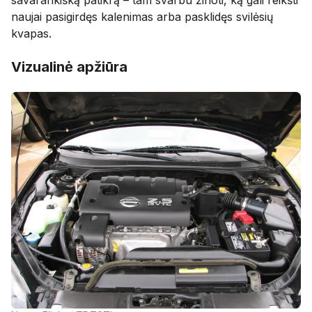
naujai pasigirdęs kalenimas arba pasklidęs svilėsių
kvapas.
Vizualinė apžiūra