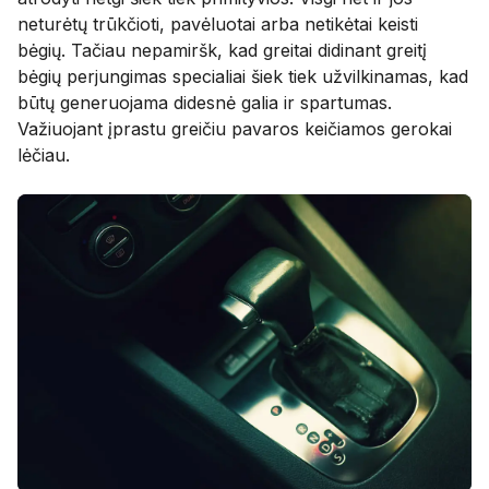
neturėtų trūkčioti, pavėluotai arba netikėtai keisti
bėgių. Tačiau nepamiršk, kad greitai didinant greitį
bėgių perjungimas specialiai šiek tiek užvilkinamas, kad
būtų generuojama didesnė galia ir spartumas.
Važiuojant įprastu greičiu pavaros keičiamos gerokai
lėčiau.