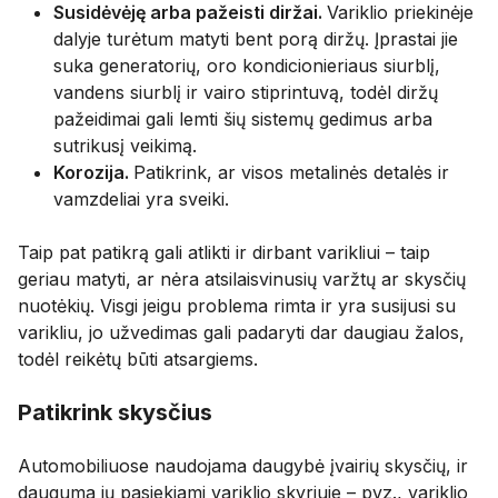
Susidėvėję arba pažeisti diržai.
Variklio priekinėje
dalyje turėtum matyti bent porą diržų. Įprastai jie
suka generatorių, oro kondicionieriaus siurblį,
vandens siurblį ir vairo stiprintuvą, todėl diržų
pažeidimai gali lemti šių sistemų gedimus arba
sutrikusį veikimą.
Korozija.
Patikrink, ar visos metalinės detalės ir
vamzdeliai yra sveiki.
Taip pat patikrą gali atlikti ir dirbant varikliui – taip
geriau matyti, ar nėra atsilaisvinusių varžtų ar skysčių
nuotėkių. Visgi jeigu problema rimta ir yra susijusi su
varikliu, jo užvedimas gali padaryti dar daugiau žalos,
todėl reikėtų būti atsargiems.
Patikrink skysčius
Automobiliuose naudojama daugybė įvairių skysčių, ir
dauguma jų pasiekiami variklio skyriuje – pvz., variklio