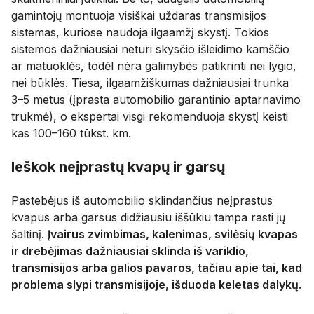
gamintojų montuoja visiškai uždaras transmisijos
sistemas, kuriose naudoja ilgaamžį skystį. Tokios
sistemos dažniausiai neturi skysčio išleidimo kamščio
ar matuoklės, todėl nėra galimybės patikrinti nei lygio,
nei būklės. Tiesa, ilgaamžiškumas dažniausiai trunka
3–5 metus (įprasta automobilio garantinio aptarnavimo
trukmė), o ekspertai visgi rekomenduoja skystį keisti
kas 100–160 tūkst. km.
Ieškok neįprastų kvapų ir garsų
Pastebėjus iš automobilio sklindančius neįprastus
kvapus arba garsus didžiausiu iššūkiu tampa rasti jų
šaltinį.
Įvairus zvimbimas, kalenimas, svilėsių kvapas
ir drebėjimas dažniausiai sklinda iš variklio,
transmisijos arba galios pavaros, tačiau apie tai, kad
problema slypi transmisijoje, išduoda keletas dalykų.