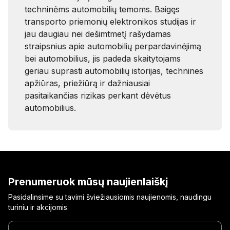
techninėms automobilių temoms. Baigęs
transporto priemonių elektronikos studijas ir
jau daugiau nei dešimtmetį rašydamas
straipsnius apie automobilių perpardavinėjimą
bei automobilius, jis padeda skaitytojams
geriau suprasti automobilių istorijas, technines
apžiūras, priežiūrą ir dažniausiai
pasitaikančias rizikas perkant dėvėtus
automobilius.
Prenumeruok mūsų naujienlaiškį
Pasidalinsime su tavimi šviežiausiomis naujienomis, naudingu
turiniu ir akcijomis.
Įrašyk