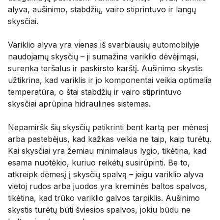
alyva, aušinimo, stabdžių, vairo stiprintuvo ir langų
skysčiai.
Variklio alyva yra vienas iš svarbiausių automobilyje
naudojamų skysčių – ji sumažina variklio dėvėjimąsi,
surenka teršalus ir paskirsto karštį. Aušinimo skystis
užtikrina, kad variklis ir jo komponentai veikia optimalia
temperatūra, o štai stabdžių ir vairo stiprintuvo
skysčiai aprūpina hidraulines sistemas.
Nepamiršk šių skysčių patikrinti bent kartą per mėnesį
arba pastebėjus, kad kažkas veikia ne taip, kaip turėtų.
Kai skysčiai yra žemiau minimalaus lygio, tikėtina, kad
esama nuotėkio, kuriuo reikėtų susirūpinti. Be to,
atkreipk dėmesį į skysčių spalvą – jeigu variklio alyva
vietoj rudos arba juodos yra kreminės baltos spalvos,
tikėtina, kad trūko variklio galvos tarpiklis. Aušinimo
skystis turėtų būti šviesios spalvos, jokiu būdu ne