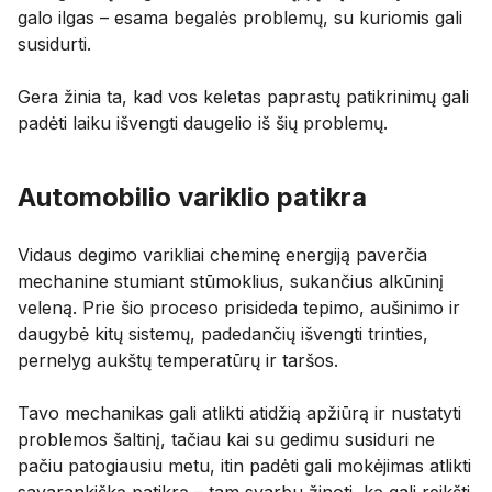
galo ilgas – esama begalės problemų, su kuriomis gali
susidurti.
Gera žinia ta, kad vos keletas paprastų patikrinimų gali
padėti laiku išvengti daugelio iš šių problemų.
Automobilio variklio patikra
Vidaus degimo varikliai cheminę energiją paverčia
mechanine stumiant stūmoklius, sukančius alkūninį
veleną. Prie šio proceso prisideda tepimo, aušinimo ir
daugybė kitų sistemų, padedančių išvengti trinties,
pernelyg aukštų temperatūrų ir taršos.
Tavo mechanikas gali atlikti atidžią apžiūrą ir nustatyti
problemos šaltinį, tačiau kai su gedimu susiduri ne
pačiu patogiausiu metu, itin padėti gali mokėjimas atlikti
savarankišką patikrą – tam svarbu žinoti, ką gali reikšti