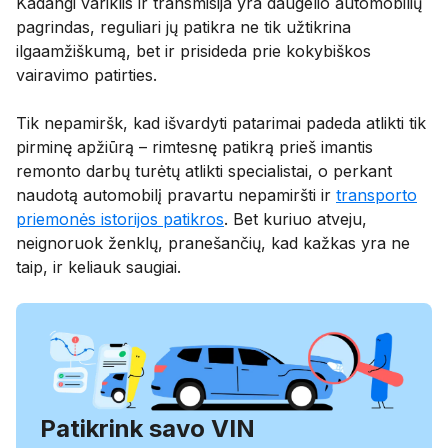
Kadangi variklis ir transmisija yra daugelio automobilių
pagrindas, reguliari jų patikra ne tik užtikrina
ilgaamžiškumą, bet ir prisideda prie kokybiškos
vairavimo patirties.
Tik nepamiršk, kad išvardyti patarimai padeda atlikti tik
pirminę apžiūrą – rimtesnę patikrą prieš imantis
remonto darbų turėtų atlikti specialistai, o perkant
naudotą automobilį pravartu nepamiršti ir
transporto
priemonės istorijos patikros
. Bet kuriuo atveju,
neignoruok ženklų, pranešančių, kad kažkas yra ne
taip, ir keliauk saugiai.
Patikrink savo VIN