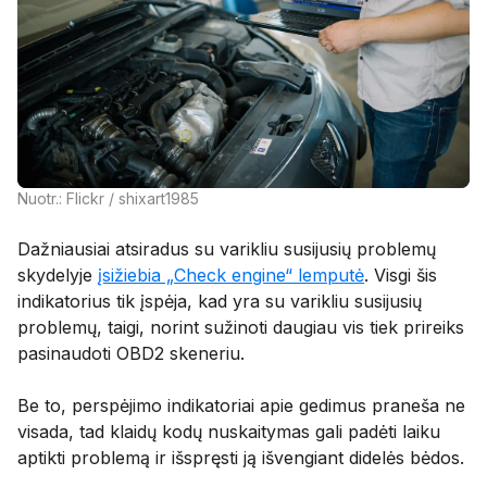
Nuotr.: Flickr / shixart1985
Dažniausiai atsiradus su varikliu susijusių problemų
skydelyje
įsižiebia „Check engine“ lemputė
. Visgi šis
indikatorius tik įspėja, kad yra su varikliu susijusių
problemų, taigi, norint sužinoti daugiau vis tiek prireiks
pasinaudoti OBD2 skeneriu.
Be to, perspėjimo indikatoriai apie gedimus praneša ne
visada, tad klaidų kodų nuskaitymas gali padėti laiku
aptikti problemą ir išspręsti ją išvengiant didelės bėdos.