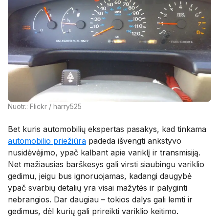
Nuotr.: Flickr / harry525
Bet kuris automobilių ekspertas pasakys, kad tinkama
automobilio priežiūra
padeda išvengti ankstyvo
nusidėvėjimo, ypač kalbant apie variklį ir transmisiją.
Net mažiausias barškesys gali virsti siaubingu variklio
gedimu, jeigu bus ignoruojamas, kadangi daugybė
ypač svarbių detalių yra visai mažytės ir palyginti
nebrangios. Dar daugiau – tokios dalys gali lemti ir
gedimus, dėl kurių gali prireikti variklio keitimo.