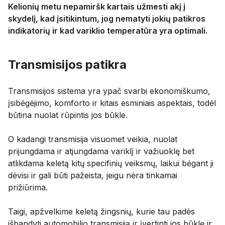
Kelionių metu nepamiršk kartais užmesti akį į
skydelį, kad įsitikintum, jog nematyti jokių patikros
indikatorių ir kad variklio temperatūra yra optimali.
Transmisijos patikra
Transmisijos sistema yra ypač svarbi ekonomiškumo,
įsibėgėjimo, komforto ir kitais esminiais aspektais, todėl
būtina nuolat rūpintis jos būkle.
O kadangi transmisija visuomet veikia, nuolat
prijungdama ir atjungdama variklį ir važiuoklę bet
atlikdama keletą kitų specifinių veiksmų, laikui bėgant ji
dėvisi ir gali būti pažeista, jeigu nėra tinkamai
prižiūrima.
Taigi, apžvelkime keletą žingsnių, kurie tau padės
išbandyti automobilio transmisiją ir įvertinti jos būklę ir