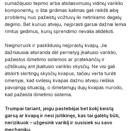
sumažėjusio tepimo arba atsilaisvinusių vidinių variklio
komponentų, o štai girdimas kalimas gali reikšti aibę
problemų nuo pažeistų vožtuvų iki netinkamo degalų
degimo. Bet kuriuo atveju, neįprasti garsai dažnai lemia
rimtus gedimus, kurių sprendimo nevalia atidėlioti.
Neignoruok ir pasklidusių neįprastų kvapų. Jie
dažniausiai atsiranda dėl pernelyg įkaitusio variklio,
pažeistos išmetimo sistemos ar pratekančių ir
užtiškusių ant įkaitusio variklio skysčių. Ne visi gali
atskirti skirtingų skysčių kvapus, tačiau verta turėti
omenyje, kad svilėsių kvapas dažnu atveju reiškia
pavojingą situaciją, o išmetamųjų dujų kvapas nurodo,
kad pažeista išmetimo sistema.
Trumpai tariant, jeigu pastebėjai bet kokį keistą
garsą ar kvapą ir nesi įsitikinęs, kas tai galėtų būti,
nerizikuok – užgesink variklį ir susisiek su savo
mechaniku.