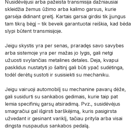
Nusidėvėjusi arba pažeista transmisija dažniausiai
skleidžia žemus ūžimo arba kalimo garsus, kurie
garsėja didinant greitį. Kartais garsai girdisi tik įjungus
tam tikrą bėgį – tik beveik garantuotai reiškia, kad bėda
slypi būtent transmisijoje.
Jeigu skystis yra per senas, praradęs savo savybes
arba sistemoje yra per mažas jo lygis, gali netgi
užuosti svylančias metalines detales. Deja, kvapui
pasklidus nustatyti jo šaltinį gali būti ypač sudėtinga,
todėl derėtų sustoti ir susisiekti su mechaniku.
Jeigu vairuoji automobilį su mechanine pavarų dėže,
gali susidurti su sankabos gedimais, kurie taip pat
lemia specifinių garsų atsiradimą. Pvz., susidėvėjus
smagračiui gal išgirsti barškėjimą, kuris pasigirsta
užvedant ir gesinant variklį, tačiau prityla arba visai
dingsta nuspaudus sankabos pedalą.