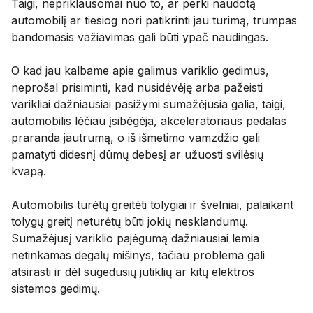
Taigi, nepriklausomai nuo to, ar perki naudotą
automobilį ar tiesiog nori patikrinti jau turimą, trumpas
bandomasis važiavimas gali būti ypač naudingas.
O kad jau kalbame apie galimus variklio gedimus,
neprošal prisiminti, kad nusidėvėję arba pažeisti
varikliai dažniausiai pasižymi sumažėjusia galia, taigi,
automobilis lėčiau įsibėgėja, akceleratoriaus pedalas
praranda jautrumą, o iš išmetimo vamzdžio gali
pamatyti didesnį dūmų debesį ar užuosti svilėsių
kvapą.
Automobilis turėtų greitėti tolygiai ir švelniai, palaikant
tolygų greitį neturėtų būti jokių nesklandumų.
Sumažėjusį variklio pajėgumą dažniausiai lemia
netinkamas degalų mišinys, tačiau problema gali
atsirasti ir dėl sugedusių jutiklių ar kitų elektros
sistemos gedimų.