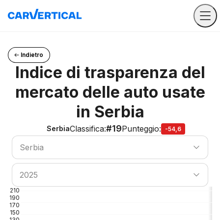
Indietro
Indice di trasparenza del
mercato delle auto usate
in Serbia
#19
Classifica
:
Punteggio
:
Serbia
-54,6
Cerca Paese
Serbia
Cerca Paese
2025
210
190
170
150
130