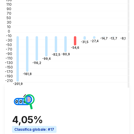
110
90
70
50
30
10
0
-10
-3
-8,1
-13,7
-14,7
-30
-27,4
-31,5
-50
-54,6
-70
-90
-80,9
-82,5
-110
-99,4
-130
-116,2
-150
-170
-161,8
-190
-210
-201,9
4,05%
Classifica globale
:
#17