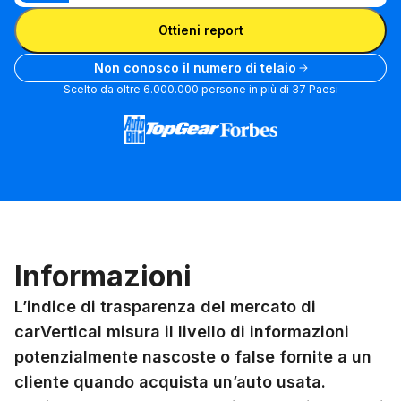
Inserisci la targa
targa
di telaio
Ottieni report
o la
targa
Non conosco il numero di telaio
Scelto da oltre 6.000.000 persone in più di 37 Paesi
Informazioni
L’indice di trasparenza del mercato di
carVertical misura il livello di informazioni
potenzialmente nascoste o false fornite a un
cliente quando acquista un’auto usata.