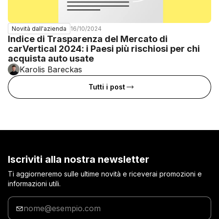
16/10/2024
Novità dall'azienda
Indice di Trasparenza del Mercato di
carVertical 2024: i Paesi più rischiosi per chi
acquista auto usate
Karolis Bareckas
Tutti i post
Iscriviti alla nostra newsletter
Ti aggiorneremo sulle ultime novità e riceverai promozioni e
informazioni utili.
Inserisci
la