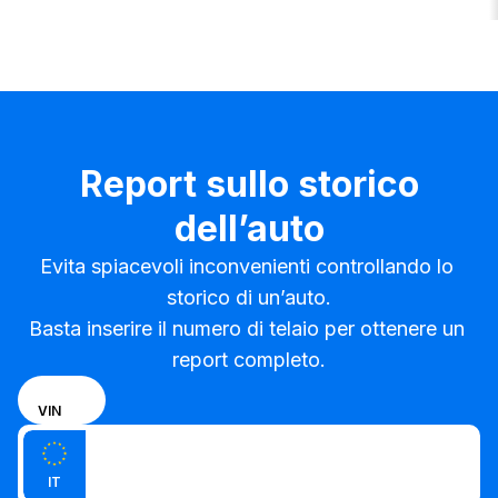
Report sullo storico
dell’auto
Evita spiacevoli inconvenienti controllando lo 
storico di un’auto.

Basta inserire il numero di telaio per ottenere un 
report completo.
Scegli
TARGA
VIN
se
Inserisci il VIN
inserire
Inserisci
il
IT
la
numero