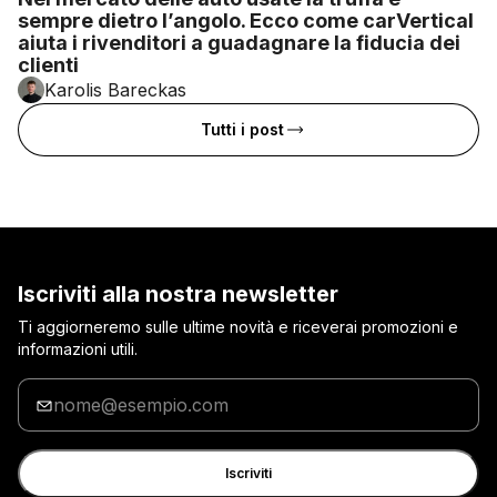
sempre dietro l’angolo. Ecco come carVertical
aiuta i rivenditori a guadagnare la fiducia dei
clienti
Karolis Bareckas
Tutti i post
Iscriviti alla nostra newsletter
Ti aggiorneremo sulle ultime novità e riceverai promozioni e
informazioni utili.
Inserisci
la
tua
e-
Iscriviti
mail