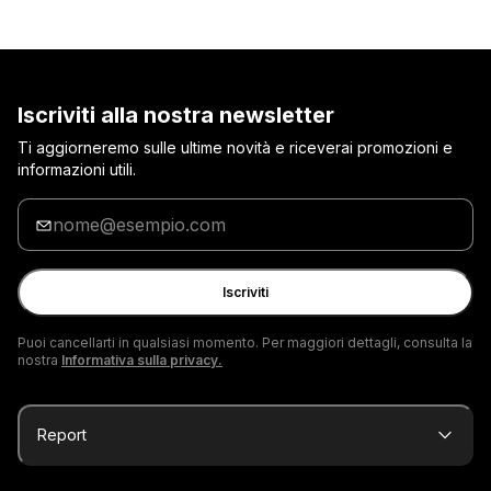
Iscriviti alla nostra newsletter
Ti aggiorneremo sulle ultime novità e riceverai promozioni e
informazioni utili.
Inserisci
la
tua
e-
Iscriviti
mail
Puoi cancellarti in qualsiasi momento. Per maggiori dettagli, consulta la
nostra
Informativa sulla privacy.
Report