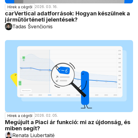
2026. 03. 16.
Hírek a cégről
carVertical adatforrások: Hogyan készülnek a
járműtörténeti jelentések?
Tadas Švenčionis
2026. 02. 05.
Hírek a cégről
Megújult a Piaci ár funkció: mi az újdonság, és
miben segít?
Renata Liubertaitė