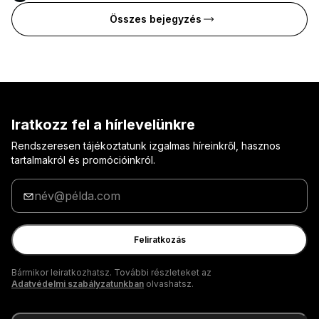
Összes bejegyzés
Iratkozz fel a hírlevelünkre
Rendszeresen tájékoztatunk izgalmas híreinkről, hasznos
tartalmakról és promócióinkról.
Adja
meg
az
e-
Feliratkozás
mail
címét
Bármikor leiratkozhatsz. További részleteket az
Adatvédelmi szabályzatunkban
olvashatsz.