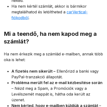
neked.
Ha nem kértél számlát, akkor is bármikor
megtalálhatod és letöltheted a
carVertical-
fiókodból
.
Mi a teendő, ha nem kapod meg a
számlát?
Ha nem érkezik meg a számlád e-mailben, annak több
oka is lehet:
A fizetés nem sikerült –
Ellenőrizd a banki vagy
PayPal-tranzakció állapotát.
Probléma merült fel az e-mail kézbesítése során
– Nézd meg a Spam, a Promóciók vagy a
Levélszemét mappát is, hátha oda került az
üzenet.
Nem kérted, hogy e-mailben küldjük a számlát
–