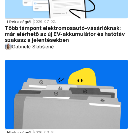
2026. 07. 02.
Hírek a cégről
Több támpont elektromosautó-vásárlóknak:
már elérhető az új EV-akkumulátor és hatótáv
szakasz a jelentésekben
Gabrielė Slabšienė
2026. 03. 16.
Hírek a cégről