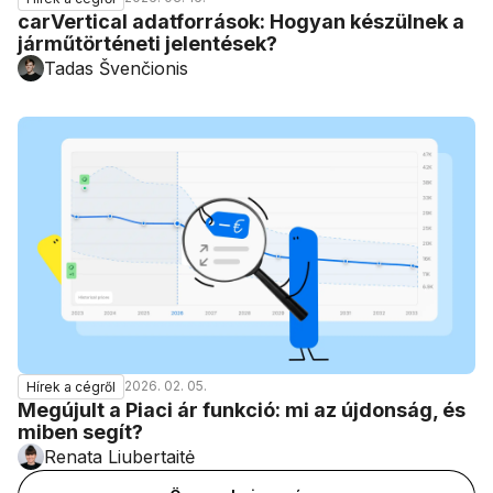
carVertical adatforrások: Hogyan készülnek a
járműtörténeti jelentések?
Tadas Švenčionis
2026. 02. 05.
Hírek a cégről
Megújult a Piaci ár funkció: mi az újdonság, és
miben segít?
Renata Liubertaitė