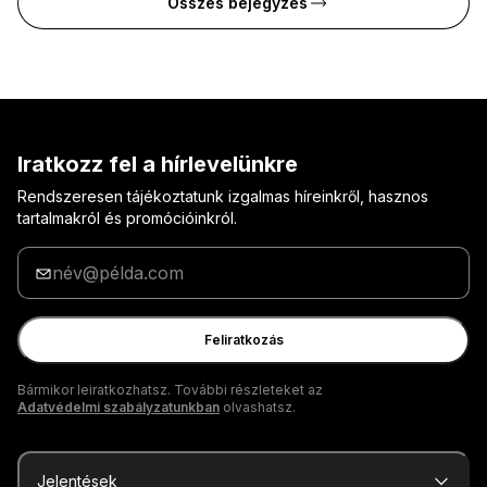
Összes bejegyzés
Iratkozz fel a hírlevelünkre
Rendszeresen tájékoztatunk izgalmas híreinkről, hasznos
tartalmakról és promócióinkról.
Adja
meg
az
e-
Feliratkozás
mail
címét
Bármikor leiratkozhatsz. További részleteket az
Adatvédelmi szabályzatunkban
olvashatsz.
Jelentések