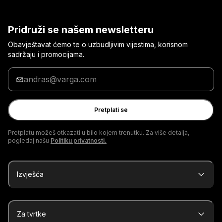
Pridruži se našem newsletteru
Obavještavat ćemo te o uzbudljivim vijestima, korisnom
sadržaju i promocijama.
Unesi
svoju
adresu
e-
Pretplati se
pošte
Pretplatu možeš otkazati u bilo kojem trenutku. Za više detalja,
pogledaj našu
Politiku privatnosti.
Izvješća
Za tvrtke