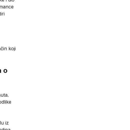
rmance
iri
čin koji
a o
uta.
odlike
lu iz
godina