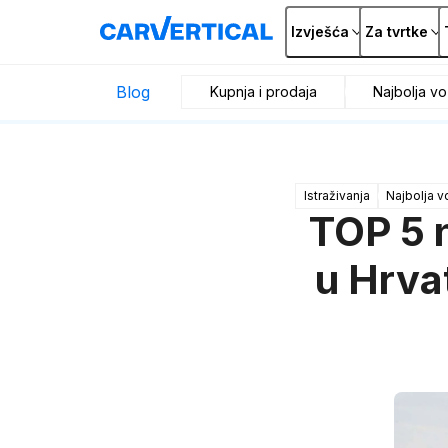
Izvješća
Za tvrtke
Blog
Kupnja i prodaja
Najbolja vo
Istraživanja
Najbolja v
TOP 5 n
u Hrva