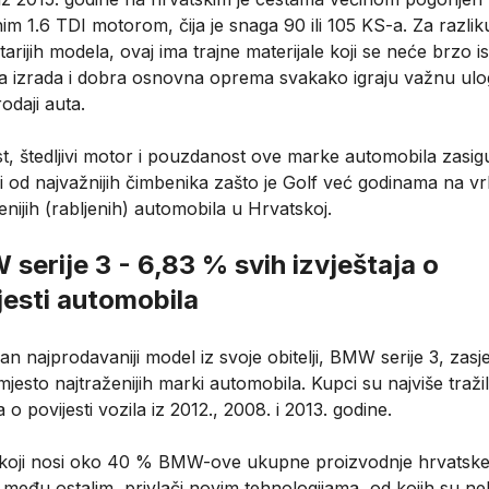
m 1.6 TDI motorom, čija je snaga 90 ili 105 KS-a. Za razlik
tarijih modela, ovaj ima trajne materijale koji se neće brzo ist
ta izrada i dobra osnovna oprema svakako igraju važnu ulo
odaji auta.
st, štedljivi motor i pouzdanost ove marke automobila zasi
i od najvažnijih čimbenika zašto je Golf već godinama na vrh
enijih (rabljenih) automobila u Hrvatskoj.
serije 3 - 6,83 % svih izvještaja o
jesti automobila
an najprodavaniji model iz svoje obitelji, BMW serije 3, zasj
jesto najtraženijih marki automobila. Kupci su najviše tražil
a o povijesti vozila iz 2012., 2008. i 2013. godine.
koji nosi oko 40 % BMW-ove ukupne proizvodnje hrvatsk
među ostalim, privlači novim tehnologijama, od kojih su nek