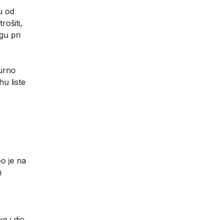
u od
rošiti,
gu pri
gurno
u liste
eo je na
i
e
e i dio