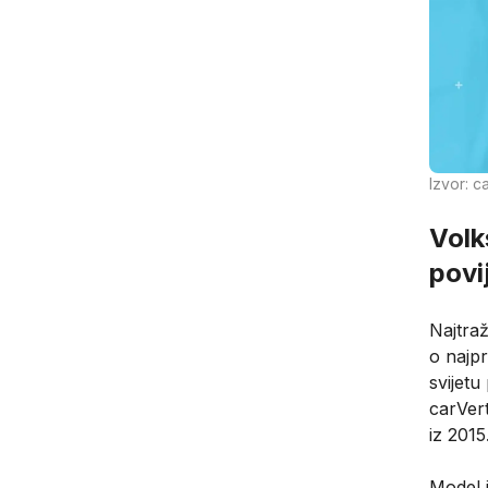
Izvor: c
Volk
povi
Najtraž
o najpr
svijet
carVer
iz 2015
Model 