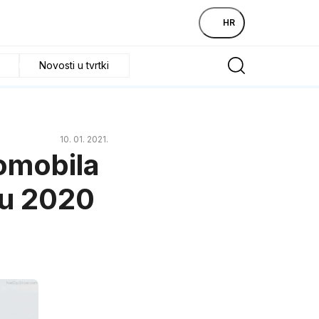
HR
Novosti u tvrtki
10. 01. 2021.
tomobila
lu 2020