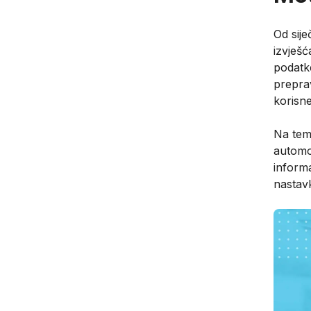
Od sij
izvješ
podatk
preprav
korisn
Na teme
automob
informa
nastav