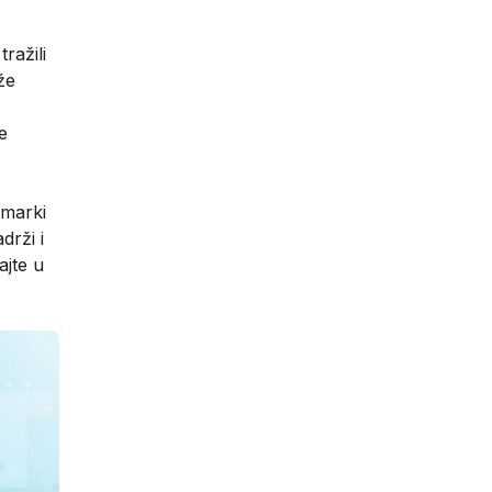
tražili
že
e
 marki
drži i
ajte u