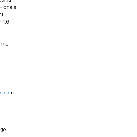
 - ona s
 i
 1.6
urno
.
cala
u
age