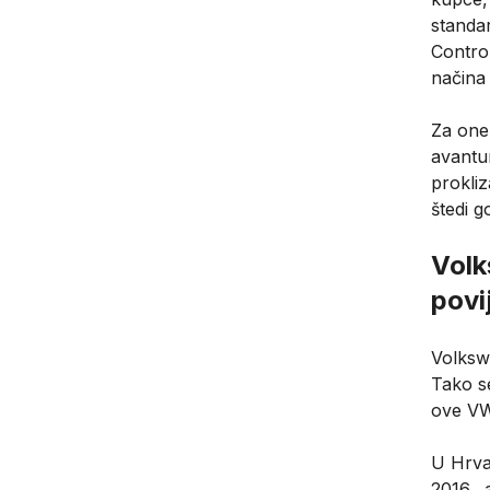
standa
Contro
načina
Za one 
avantu
prokliz
štedi 
Volk
povi
Volksw
Tako se
ove VW
U Hrvat
2016., 