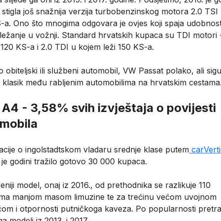
 stigla još snažnija verzija turbobenzinskog motora 2.0 TSI
-a. Ono što mnogima odgovara je ovjes koji spaja udobnost
ležanje u vožnji. Standard hrvatskih kupaca su TDI motori -
120 KS-a i 2.0 TDI u kojem leži 150 KS-a.
o obiteljski ili službeni automobil, VW Passat polako, ali sig
e klasik među rabljenim automobilima na hrvatskim cestama
 A4 - 3,58% svih izvještaja o povijesti
mobila
acije o ingolstadtskom vladaru srednje klase putem
carVerti
 je godini tražilo gotovo 30 000 kupaca.
eniji model, onaj iz 2016., od prethodnika se razlikuje 110
ama manjom masom limuzine te za trećinu većom uvojnom
ćom i otpornosti putničkoga kaveza. Po popularnosti pretr
 ga modeli iz 2013. i 2017.