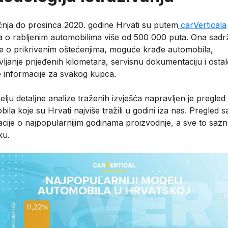
ečnja do prosinca 2020. godine Hrvati su putem
carVerticala
ća o rabljenim automobilima više od 500 000 puta. Ona sadr
e o prikrivenim oštećenjima, moguće krađe automobila,
ljanje prijeđenih kilometara, servisnu dokumentaciju i ostal
e informacije za svakog kupca.
lju detaljne analize traženih izvješća napravljen je pregled
ila koje su Hrvati najviše tražili u godini iza nas. Pregled sa
cije o najpopularnijim godinama proizvodnje, a sve to sazn
ku.