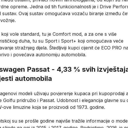
rdne opreme. Jedna od tih funkcionalnosti je i Drive Perfo
l sustav. Ovaj sustav omogućava vozaču biranje između čet
 vožnje.
koji vole standard, tu je Comfort mod, a za one s više
rističkog duha, tu su Sport i Sport+ koji omogućava veće
avanje stražnjeg dijela. Štedljiviji kupci cijenit će ECO PRO na
gorivo i povećava autonomiju automobila.
swagen Passat - 4,33 % svih izvještaj
jesti automobila
agenovi modeli uživaju povjerenje kupaca pri kupoprodaji a
 Golfu pridružio i Passat. Udobnost i elegancija glavne su 
-ove limuzine koja se proizvodi od 1973. godine.
skoj su se prošle godine najviše tražile informacije o mode
a slijede ga oni iz 2015. i 2017. godine. Podsjetimo, 2016. je 