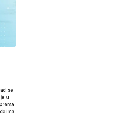
adi se
je u
a prema
odelima