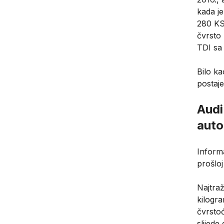
kada je
280 KS
čvrsto 
TDI sa 
Bilo ka
postaj
Audi
auto
Inform
prošloj
Najtraž
kilogr
čvrsto
slijede