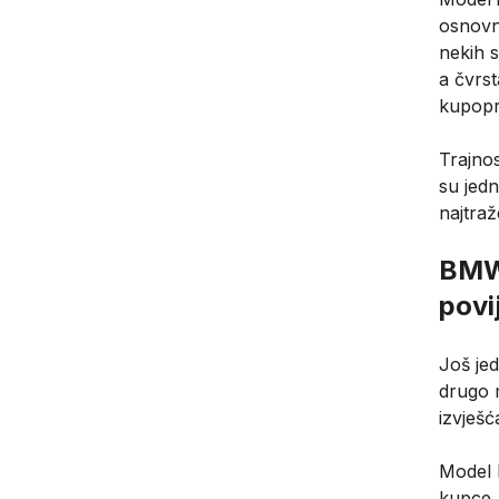
osnovni
nekih s
a čvrs
kupopr
Trajno
su jedn
najtraž
BMW 
povi
Još jed
drugo m
izvješć
Model 
kupce, 