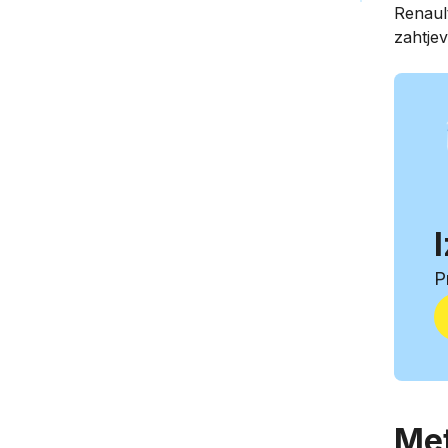
Renault
zahtje
P
Met