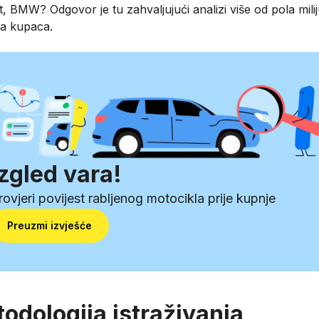
, BMW? Odgovor je tu zahvaljujući analizi više od pola mili
va kupaca.
Izgled vara!
rovjeri povijest rabljenog motocikla prije kupnje
Preuzmi izvješće
odologija istraživanja