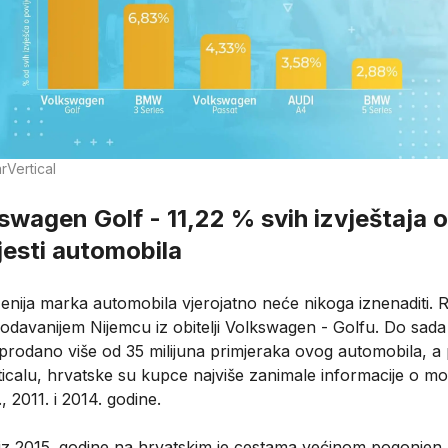
arVertical
swagen Golf - 11,22 % svih izvještaja o
jesti automobila
enija marka automobila vjerojatno neće nikoga iznenaditi. R
odavanijem Nijemcu iz obitelji Volkswagen - Golfu. Do sada 
u prodano više od 35 milijuna primjeraka ovog automobila, 
ticalu, hrvatske su kupce najviše zanimale informacije o m
., 2011. i 2014. godine.
iz 2015. godine na hrvatskim je cestama većinom pogonjen