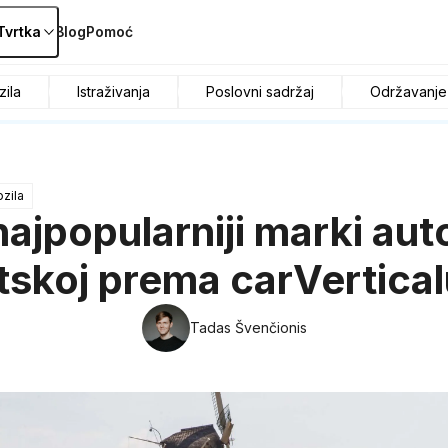
Tvrtka
Blog
Pomoć
zila
Istraživanja
Poslovni sadržaj
Održavanje
ozila
ajpopularniji marki au
tskoj prema carVertica
Tadas Švenčionis