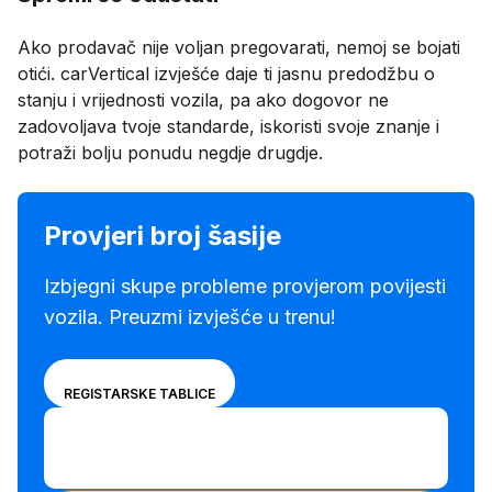
Ako prodavač nije voljan pregovarati, nemoj se bojati
otići. carVertical izvješće daje ti jasnu predodžbu o
stanju i vrijednosti vozila, pa ako dogovor ne
zadovoljava tvoje standarde, iskoristi svoje znanje i
potraži bolju ponudu negdje drugdje.
Provjeri broj šasije
Izbjegni skupe probleme provjerom povijesti
vozila. Preuzmi izvješće u trenu!
Izaberi
BROJ ŠASIJE
REGISTARSKE TABLICE
želiš li
Unesi broj šasije
unijeti broj
Unesi
šasije ili
broj
registarsku
Unesi broj šasije