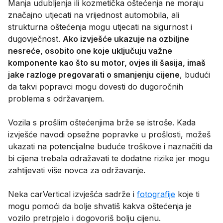
Manja udubljenja ili kozmetička oštećenja ne moraju
značajno utjecati na vrijednost automobila, ali
strukturna oštećenja mogu utjecati na sigurnost i
dugovječnost.
Ako izvješće ukazuje na ozbiljne
nesreće, osobito one koje uključuju važne
komponente kao što su motor, ovjes ili šasija, imaš
jake razloge pregovarati o smanjenju cijene
, budući
da takvi popravci mogu dovesti do dugoročnih
problema s održavanjem.
Vozila s prošlim oštećenjima brže se istroše. Kada
izvješće navodi opsežne popravke u prošlosti, možeš
ukazati na potencijalne buduće troškove i naznačiti da
bi cijena trebala odražavati te dodatne rizike jer mogu
zahtijevati više novca za održavanje.
Neka carVertical izvješća sadrže i
fotografije
koje ti
mogu pomoći da bolje shvatiš kakva oštećenja je
vozilo pretrpjelo i dogovoriš bolju cijenu.