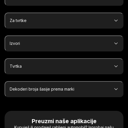
Za tvrtke
Izvori
Tvrtka
Dekoderi broja šasije prema marki
Preuzmi naše aplikacije
Kupuješ ili prodaješ rabljeni automobil? Isprobaj našu