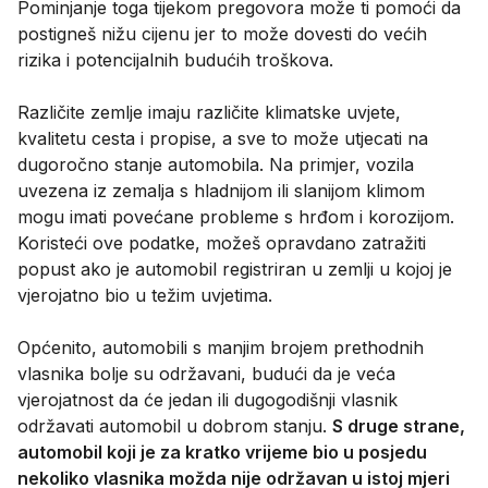
Pominjanje toga tijekom pregovora može ti pomoći da
postigneš nižu cijenu jer to može dovesti do većih
rizika i potencijalnih budućih troškova.
Različite zemlje imaju različite klimatske uvjete,
kvalitetu cesta i propise, a sve to može utjecati na
dugoročno stanje automobila. Na primjer, vozila
uvezena iz zemalja s hladnijom ili slanijom klimom
mogu imati povećane probleme s hrđom i korozijom.
Koristeći ove podatke, možeš opravdano zatražiti
popust ako je automobil registriran u zemlji u kojoj je
vjerojatno bio u težim uvjetima.
Općenito, automobili s manjim brojem prethodnih
vlasnika bolje su održavani, budući da je veća
vjerojatnost da će jedan ili dugogodišnji vlasnik
održavati automobil u dobrom stanju.
S druge strane,
automobil koji je za kratko vrijeme bio u posjedu
nekoliko vlasnika možda nije održavan u istoj mjeri