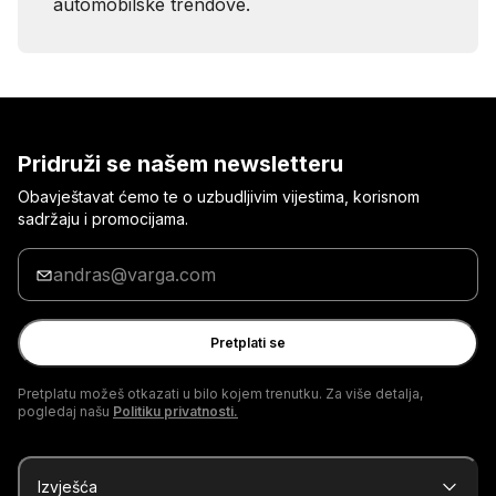
automobilske trendove.
Pridruži se našem newsletteru
Obavještavat ćemo te o uzbudljivim vijestima, korisnom
sadržaju i promocijama.
Unesi
svoju
adresu
e-
Pretplati se
pošte
Pretplatu možeš otkazati u bilo kojem trenutku. Za više detalja,
pogledaj našu
Politiku privatnosti.
Izvješća