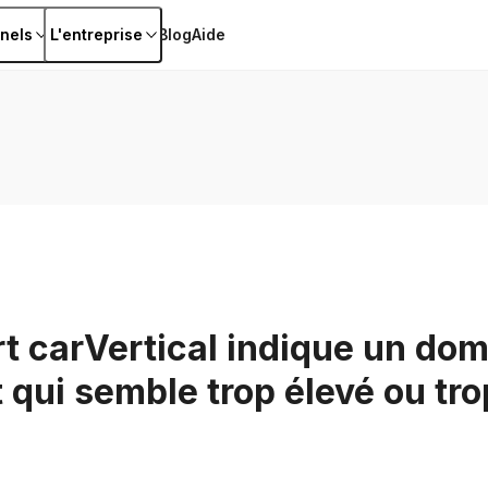
nels
L'entreprise
Blog
Aide
t carVertical indique un d
qui semble trop élevé ou tro