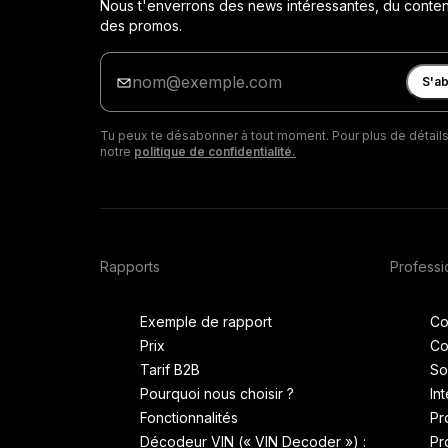
Nous t'enverrons des news intéressantes, du contenu
des promos.
Entre
ton
S'a
adresse
e-
Tu peux te désabonner à tout moment. Pour plus de détails
mail
notre
politique de confidentialité.
Rapports
Professi
Exemple de rapport
Co
Prix
Co
Tarif B2B
So
Pourquoi nous choisir ?
In
Fonctionnalités
Pr
Décodeur VIN (« VIN Decoder ») :
Pr