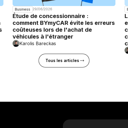
29/06/2026
Business
Étude de concessionnaire :
L
n
comment BYmyCAR évite les erreurs
e
s
coûteuses lors de l'achat de
c
véhicules à l'étranger
c
c
Karolis Bareckas
Tous les articles