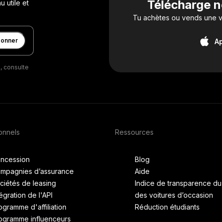
Télécharge n
 utile et
Tu achètes ou vends une vo
bonner
A
, consulte
onnels
Ressources
ncession
Blog
mpagnies d’assurance
Aide
ciétés de leasing
Indice de transparence d
tégration de l'API
des voitures d’occasion
ogramme d'affiliation
Réduction étudiants
ogramme influenceurs