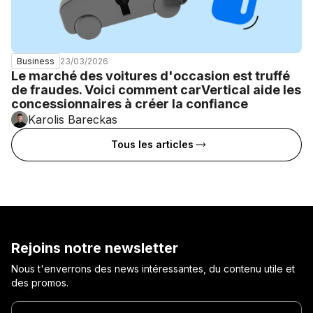
23/03/2026
Business
Le marché des voitures d'occasion est truffé
de fraudes. Voici comment carVertical aide les
concessionnaires à créer la confiance
Karolis Bareckas
Tous les articles
Rejoins notre newsletter
Nous t'enverrons des news intéressantes, du contenu utile et
des promos.
Entre